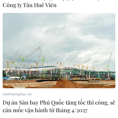
Công ty Tân Huê Viên
TIN CÙNG CHUYÊN MỤC
Olympic Trí tuệ nhân
tạo quốc tế 2026: 7/8 học sinh Việt
Nam đoạt huy chương
08/08/2026 14:24
Sáp nhập Trường Đại học Văn hóa,
Thể thao và Du lịch Thanh Hóa vào
Trường Đại học Hồng Đức
vietnamplus.vn
08/08/2026 06:36
Dự án Sân bay Phú Quốc tăng tốc thi công, sẽ
cán mốc vận hành từ tháng 4/2027
Hà Nội sắp xếp trường học - cuộc