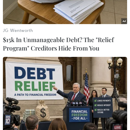
này.
JG Wentworth
$15k In Unmanageable Debt? The "Relief
Program" Creditors Hide From You
Trường Trung học cơ sở thị trấn Quỳ Hợp, huyện Quỳ Hợp, tỉnh
Nghệ An. (Nguồn: PLO)
Do có hành vi bạo lực với học sinh, ông Nguyễn
Chính Bình, giáo viên môn Hóa học Trường
Trung học cơ sở thị trấn Quỳ Hợp, huyện Quỳ