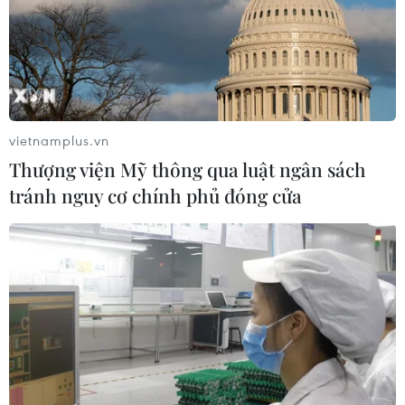
#Đạo đức nhà giáo
#Cảnh cáo
Nghệ An
Theo dõi VietnamPlus
vietnamplus.vn
Thượng viện Mỹ thông qua luật ngân sách
tránh nguy cơ chính phủ đóng cửa
TIN LIÊN QUAN