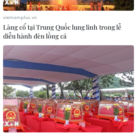
vietnamplus.vn
Làng cổ tại Trung Quốc lung linh trong lễ
diễu hành đèn lồng cá
Thành phố Hồ Chí Minh: Buộc thôi việc
giáo viên đánh học sinh
22/10/2019 11:39
Ủy ban Nhân dân quận Tân Phú (TP.HCM) đã ra quyết
định buộc thôi việc đối với cô Nguyễn Hồng Hà, giáo
viên Trường Tiểu học Phan Chu Trinh do vi phạm các
quy định pháp luật.