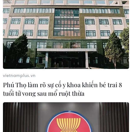
Đắk Lắk xử lý nghiêm giáo viên đánh học
sinh trong giờ học
13/10/2020 09:37
Vụ việc xảy ra vào sáng 6/10, khi cô An Thị Thanh, giáo
viên chủ nhiệm lớp 3B trường Tiểu học Nguyễn Du dùng
thước đánh vào chân của em Đ. khiến chân em bị bầm
vietnamplus.vn
tím.
Phú Thọ làm rõ sự cố y khoa khiến bé trai 8
tuổi tử vong sau mổ ruột thừa