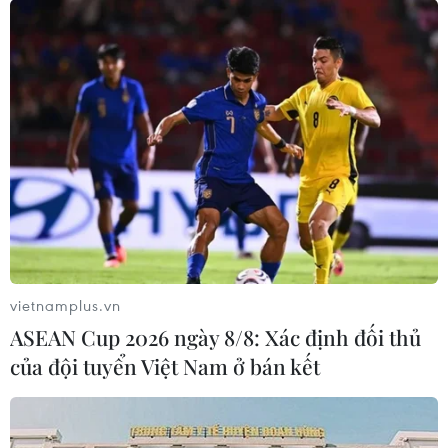
người làm bài kiểm tra hộ
26/05/2020 04:52
Hiệu trưởng Trường THCS Nguyễn Anh Hào Huỳnh Cát
Tạo đã nhờ người học, thi hộ để hoàn thành chương
trình học Đại học Sư phạm Toán với lý do học 2 trường
đại học một lúc nên hay bị trùng lịch thi.
vietnamplus.vn
ASEAN Cup 2026 ngày 8/8: Xác định đối thủ
của đội tuyển Việt Nam ở bán kết