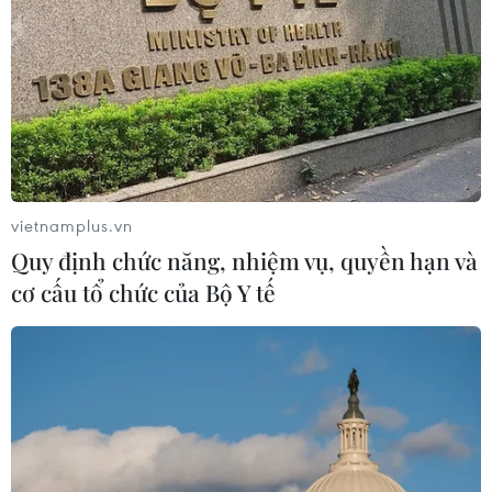
tác./.
(TTXVN/Vietnam+)
vietnamplus.vn
Quy định chức năng, nhiệm vụ, quyền hạn và
cơ cấu tổ chức của Bộ Y tế
#Sở Giáo dục và Đào tạo Nghệ An
#Tát học sinh