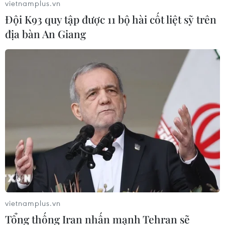
vietnamplus.vn
Đội K93 quy tập được 11 bộ hài cốt liệt sỹ trên
địa bàn An Giang
Hải Phòng: Xử lý vụ Phó Hiệu trưởng vi
phạm đạo đức nghề giáo
vietnamplus.vn
21/02/2020 04:43
Tổng thống Iran nhấn mạnh Tehran sẽ
Kết quả kiểm tra ban đầu cho thấy Phó Hiệu trưởng