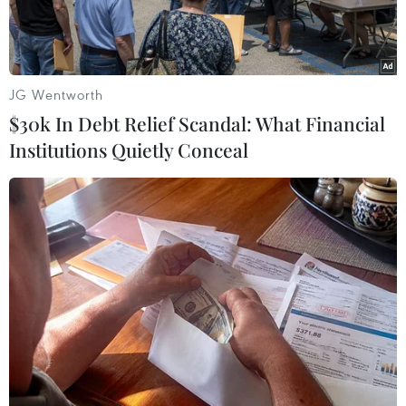
JG Wentworth
$30k In Debt Relief Scandal: What Financial
Institutions Quietly Conceal
Xe đông lạnh chở 15 người trong thùng. (Nguồn: CSGT Bình
Thuận)
Sáng 14/9, Ủy ban Nhân dân tỉnh Bình Thuận đã
gửi công văn hỏa tốc tới Ủy ban Nhân dân các
tỉnh Quảng Trị, Hà Tĩnh, Nghệ An và các đơn vị
liên quan về việc phối hợp đưa người của các
tỉnh này về địa phương.