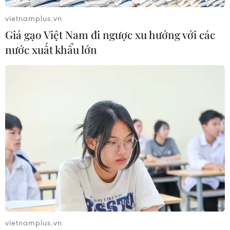
động, người dân ngoại tỉnh có nguyện vọng trở về quê
vietnamplus.vn
để báo cáo Ủy ban nhân dân thành phố Hà Nội xem
Giá gạo Việt Nam đi ngược xu hướng với các
xét.
nước xuất khẩu lớn
Tuyên Quang, Phú Yên đảm bảo cách ly an
vietnamplus.vn