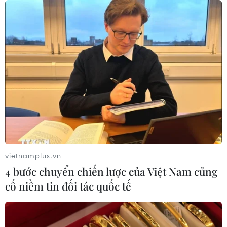
09/08/2026 04:05
Vụ sóng cuốn trôi tại Sơn Trà: Xuyên
đêm tìm kiếm 2 nạn nhân còn lại
09/08/2026 03:36
Đầu tư cho sức khỏe từ phòng bệnh
đến hạ tầng y tế
09/08/2026 03:29
vietnamplus.vn
4 bước chuyển chiến lược của Việt Nam củng
cố niềm tin đối tác quốc tế
Cảnh giác thủ đoạn lôi kéo tham gia
“Hội Thánh Đức Chúa Trời Mẹ”
09/08/2026 03:02