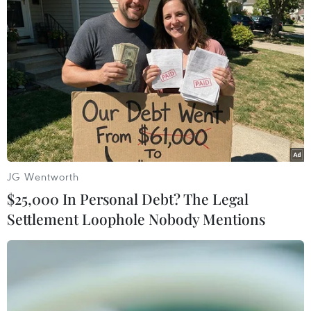
(TTXVN/Vietnam+)
JG Wentworth
$25,000 In Personal Debt? The Legal
Settlement Loophole Nobody Mentions
#Ủy ban Nhân dân tỉnh Bình Thuận
#Thông chốt
#Xe đông lạnh
#Về quê
Bình Thuận