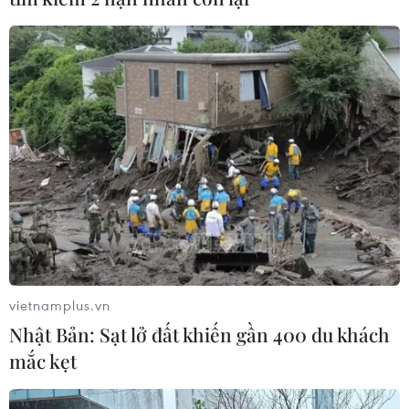
Sóc Trăng: Người dân cảnh giác không bị
lôi kéo về quê bằng xe máy
14/09/2021 01:18
Theo lãnh đạo Ban Tuyên giáo tỉnh Sóc Trăng, người
dân cần cảnh giác, bình tĩnh không nghe theo lời kêu
gọi trên mạng về việc về quê bằng xe máy để đảm bảo
phòng chống dịch.
vietnamplus.vn
Nhật Bản: Sạt lở đất khiến gần 400 du khách
mắc kẹt