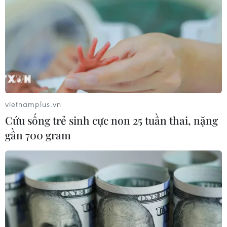
Lâm Đồng
Theo dõi VietnamPlus
vietnamplus.vn
Cứu sống trẻ sinh cực non 25 tuần thai, nặng
gần 700 gram
TIN LIÊN QUAN