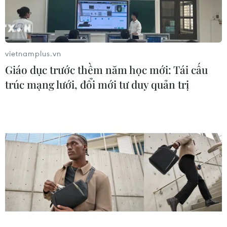
vietnamplus.vn
Giáo dục trước thềm năm học mới: Tái cấu
trúc mạng lưới, đổi mới tư duy quản trị
Những giải pháp nhiều phía hỗ trợ cho
người lao động trong đại dịch
08/09/2021 07:21
Theo một khảo sát gần đây, gần 50% số người lao
động bị mất việc có nguồn tiền tích lũy chỉ đủ để đảm
bảo cho cuộc sống dưới 1 tháng.