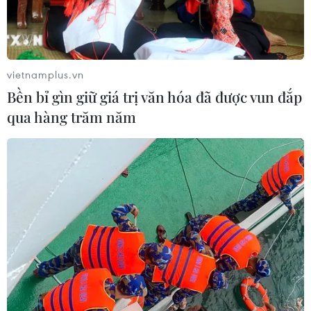
Thứ trưởng Phan Thị Thắng thăm,
động viên lực lượng tìm kiếm hài cốt
liệt sĩ tại Công viên Lê Thị Riêng
08/08/2026 14:12
vietnamplus.vn
Bền bỉ gìn giữ giá trị văn hóa đã được vun đắp
Quy định chức năng, nhiệm vụ,
qua hàng trăm năm
quyền hạn và cơ cấu tổ chức của Bộ Y
tế
08/08/2026 14:03
Cựu Trưởng ban quản lý chung cư
lừa bán căn hộ tái định cư, chiếm
đoạt hơn 2 tỷ đồng
08/08/2026 13:41