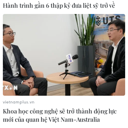
Hành trình gần 6 thập kỷ đưa liệt sỹ trở về
09/08/2026 04:35
Giáo dục trước thềm năm học mới:
Tái cấu trúc mạng lưới, đổi mới tư
duy quản trị
09/08/2026 04:23
Hôm nay, các trường đại học bắt đầu
công bố điểm chuẩn năm 2026
09/08/2026 04:21
vietnamplus.vn
Khoa học công nghệ sẽ trở thành động lực
Hành trình gần 6 thập kỷ đưa liệt sỹ
mới của quan hệ Việt Nam-Australia
trở về