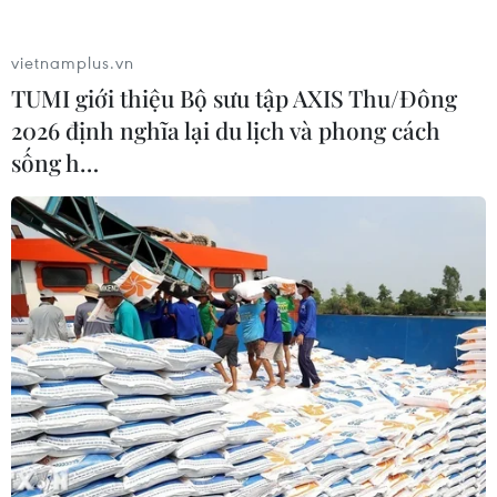
vietnamplus.vn
TUMI giới thiệu Bộ sưu tập AXIS Thu/Đông
2026 định nghĩa lại du lịch và phong cách
sống h…
Hà Nội thống kê danh sách người dân
ngoại tỉnh có nguyện vọng về quê
13/09/2021 04:33
Hà Nội đề nghị các quận, huyện thống kê người lao