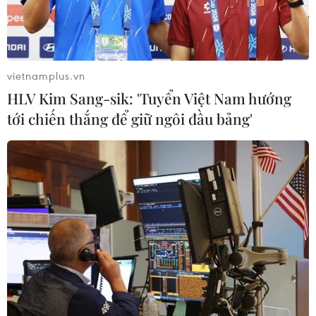
Sân bay Nội Bài cho xe biển vàng đón
trả, khách trước sảnh tại Nhà ga T1
vietnamplus.vn
05/08/2026 04:01
HLV Kim Sang-sik: 'Tuyển Việt Nam hướng
tới chiến thắng để giữ ngôi đầu bảng'
Lâm Đồng: Bám sát tiến độ để sân
bay Liên Khương mở cửa đúng hạn
19/8
05/08/2026 02:19
Sẽ nghiên cứu tìm nguồn vốn đầu tư
cao tốc Hà Tiên-Rạch Giá-Bạc Liêu
05/08/2026 01:43