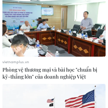
thành phố Huế
06/08/2026 03:01
Dự án cao tốc Châu Đốc-Cần Thơ-
Sóc Trăng thiếu nguồn vật liệu thi
công
06/08/2026 02:33
Sắp thu phí thêm 5 dự án thành phần
vietnamplus.vn
cao tốc đoạn từ Quảng Ngãi-Nha
Phòng vệ thương mại và bài học "chuẩn bị
Trang
kỹ-thắng lớn" của doanh nghiệp Việt
06/08/2026 02:27
Hà Tĩnh nguy cơ sạt lở trên
nhiều tuyến giao thông trước mùa
mưa bão