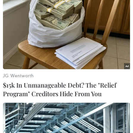
JG Wentworth
$15k In Unmanageable Debt? The "Relief
Đã xác định được nguyên nhân vụ cháy xe
Program" Creditors Hide From You
chở xăng ở Móng Cái
08/08/2016 07:00
Ngày 8/8, Công an Móng Cái, Quảng Ninh cho biết
qua điều tra ban đầu nguyên nhân gây cháy xe bồn
chở xăng ở phường Ka Long tối 7/8 là do tàn lửa từ