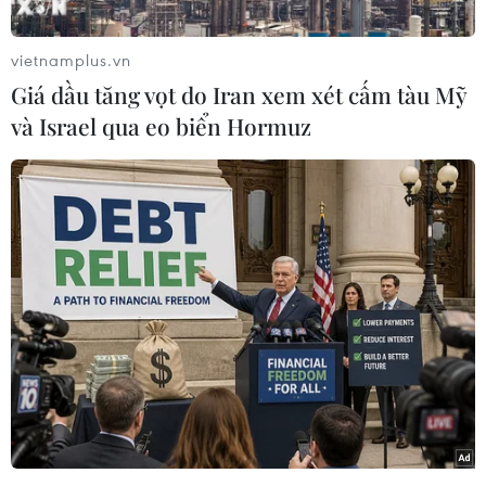
Văn Tuân (10 tuổi, trú tại khối 20/7 thị trấn Điện
Biên, huyện Tuần Giáo, tỉnh Điện Biên).
vietnamplus.vn
Giá dầu tăng vọt do Iran xem xét cấm tàu Mỹ
Vào thời điểm trên, cháu Luân đang đi cùng mẹ
và Israel qua eo biển Hormuz
trên xe máy Airblade biển số 27Z-03747, đến
ngã ba thị trấn Tuấn Giáo bất ngờ bị xe bồn
biển số 33H-6019 chở xăng dầu đi cùng chiều
đâm từ phía sau.
Vụ tai nạn làm cháu Lò Văn Tuấn tử vong tại
chỗ, mẹ cháu bất tỉnh được người dân đưa đi
cấp cứu.
Sau khi xảy ra vụ việc, tài xế xe bồn đã để lại xe
rồi bỏ trốn.
Lực lượng cảnh sát giao thông huyện Tuần Giáo