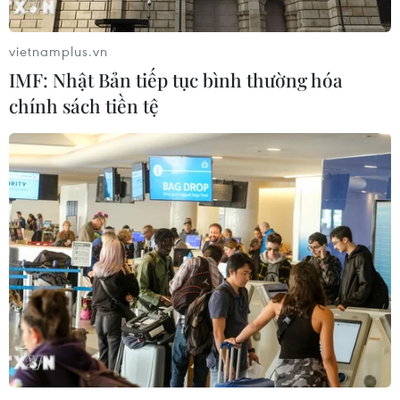
đường Vành đai 1 đoạn Hoàng Cầu-
Voi Phục
vietnamplus.vn
06/08/2026 09:07
IMF: Nhật Bản tiếp tục bình thường hóa
chính sách tiền tệ
Đồng Nai yêu cầu đẩy nhanh tiến độ
dự án kết nối vùng, sân bay Long
Thành
06/08/2026 09:05
Cầu Đắk Lung sập sau cú
tông của xe tải cẩu, 2 người thoát
chết
06/08/2026 09:00
Dự án mở rộng đường Nguyễn Tuân
tăng kết nối khu vực phía Tây Nam