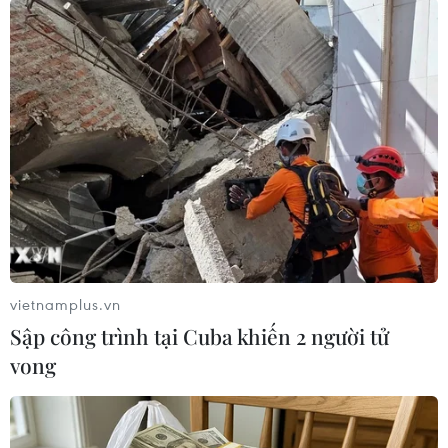
Va chạm mạnh với xe tải, xe bồn chở dầu
lao xuống sông Cầu
28/07/2016 12:27
Va chạm giữa xe bồn chở dầu biển kiểm soát-97C
vietnamplus.vn
012.62 lưu thông theo hướng Thái Nguyên-Bắc Kạn và
Sập công trình tại Cuba khiến 2 người tử
xe tải 20C-032.97 lưu thông theo hướng ngược lại đã
vong
khiến xe bồn lao xuống sông Cầu.