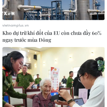
Tai nạn liên hoàn ở Yên Bái,
8 người thương vong
vietnamplus.vn
19/08/2016 08:02
Kho dự trữ khí đốt của EU còn chưa đầy 60%
Một vụ tai nạn liên hoàn do xe khách giường nằm va
ngay trước mùa Đông
chạm xe bồn, sau đó va chạm với xe ôtô 7 chỗ trên cao
tốc Nội Bài-Lào Cai, đã khiến 8 người thương vong.