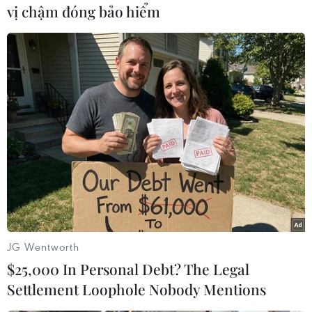
#Xe ô tô
#Tai nạn giao thông
#Xe bồn
vị chậm đóng bảo hiểm
#Cảnh sát giao thông
#Xe máy Airblade
Điện Biên
Theo dõi VietnamPlus
TIN LIÊN QUAN
JG Wentworth
$25,000 In Personal Debt? The Legal
Settlement Loophole Nobody Mentions