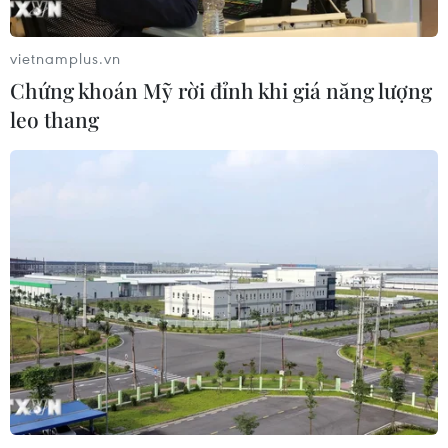
Xem thêm
vietnamplus.vn
Chứng khoán Mỹ rời đỉnh khi giá năng lượng
leo thang
CƠ QUAN CHỦ QUẢN: THÔNG TẤN XÃ VIỆT NAM
Tổng Biên tập: TRẦN TIẾN DUẨN
Phó Tổng Biên tập: NGUYỄN THỊ TÁM, KHÚC THANH
THỦY
Sở hữu trí tuệ
Quy định sử dụng
RSS
Hỗ trợ
Ngôn ngữ
TTXVN