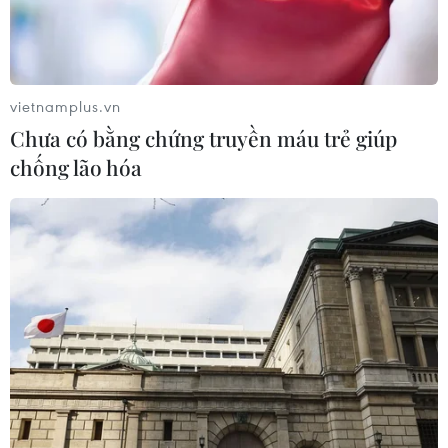
Bạc Liêu-Cà Mau giai đoạn 2026-
2030
06/08/2026 12:24
vietnamplus.vn
Chưa có bằng chứng truyền máu trẻ giúp
Tuyên Quang khẩn trương khắc
chống lão hóa
phục sạt lở trên các tuyến giao thông
06/08/2026 11:54
Thi công trở lại dự án sửa chữa Quốc
lộ 30 sau phản ánh của TTXVN
06/08/2026 09:42
Hà Nội tăng tốc thi công