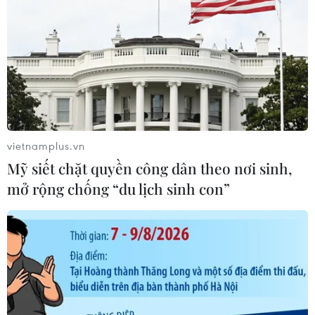
06/08/2026 02:23
Xe tải cẩu tông sập cầu Đắk Lung tại
Đồng Nai, hai người thoát nạn
06/08/2026 01:54
vietnamplus.vn
Nhiều chuyến bay tại Đức chuyển
Mỹ siết chặt quyền công dân theo nơi sinh,
hướng do vật thể bay gần đường
mở rộng chống “du lịch sinh con”
băng
05/08/2026 10:54
Thành phố Hồ Chí Minh: Hàng chục
cột điện án ngữ giữa đường Chu Văn
An