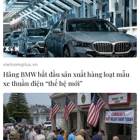
việc thắp hương, đốt vàng mã.
vietnamplus.vn
Hãng BMW bắt đầu sản xuất hàng loạt mẫu
xe thuần điện “thế hệ mới”
Xe bồn đâm thẳng vào xe buýt đang đỗ, 8
người chết tại chỗ