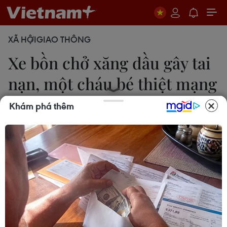
XÃ HỘI
GIAO THÔNG
Xe bồn chở xăng dầu gây tai
nạn, một cháu bé thiệt mạng
Khám phá thêm
Võ Văn Dũng
11/11/2016 10:24
Vào lúc 14 giờ 30 ngày 11/11, tại thị trấn Tuấn Giáo,
huyện Tuần Giáo, tỉnh Điện Biên xảy ra vụ tai nạn
giao thông khiến bé trai 10 tuổi thiệt mạng.