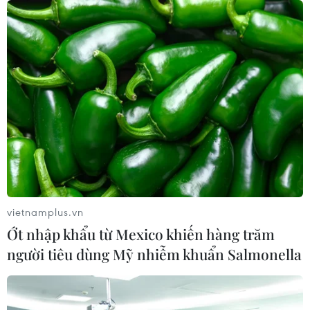
cánh
06/08/2026 04:37
Hà Tĩnh cảnh báo nguy cơ sạt lở trên
nhiều tuyến giao thông trước mùa
mưa bão
06/08/2026 04:34
Đồng Nai cảnh báo người dân không
ném vật thể vào phương tiện trên cao
tốc
vietnamplus.vn
06/08/2026 04:24
Ớt nhập khẩu từ Mexico khiến hàng trăm
người tiêu dùng Mỹ nhiễm khuẩn Salmonella
Tăng tốc giải phóng mặt bằng mở
rộng cao tốc Cam Lộ-La Sơn qua