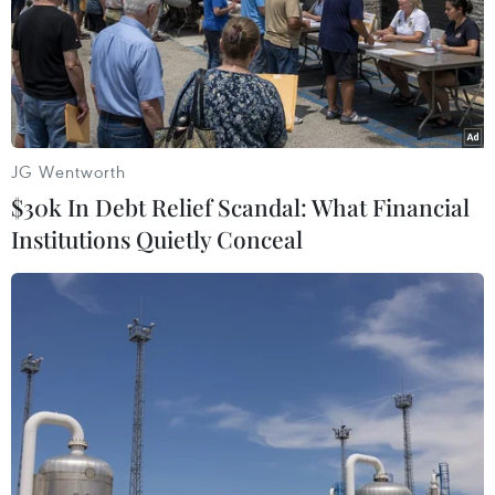
13/08/2016 11:45
Ít nhất 8 người đã thiệt mạng và 15 người bị thương sau
khi một xe bồn đâm vào một xe buýt chở khách đang
dừng đỗ bên lề đường cao tốc gần thủ đô New Delhi
của Ấn Độ.
JG Wentworth
$30k In Debt Relief Scandal: What Financial
Institutions Quietly Conceal