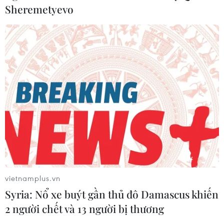
sau 20 năm
Sheremetyevo
06/08/2026 06:56
Đầu tư hơn 6.209 tỷ đồng hoàn thiện
hạ tầng dùng chung Bến cảng Liên
Chiểu
06/08/2026 06:28
Quảng Trị: Xử phạt tài xế vượt đường
ngang có tín hiệu cảnh báo đường
sắt
06/08/2026 05:10
vietnamplus.vn
Syria: Nổ xe buýt gần thủ đô Damascus khiến
Mưa dông khiến hàng chục
2 người chết và 13 người bị thương
chuyến bay tới Nội Bài không thể hạ