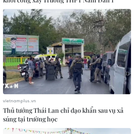
07/08/2026 06:46
Cơ cấu, số lượng, chế độ với hiệu
trưởng, hiệu phó khi sắp xếp cơ sở
giáo dục
07/08/2026 05:40
Vụ sập cầu Đắk Lung: Tạm ngưng
lưu thông và cấp nước cho khoảng
50.000 người dân
07/08/2026 05:33
vietnamplus.vn
Thủ tướng Thái Lan chỉ đạo khẩn sau vụ xả
Phó Chủ tịch nước: Đánh giá thi đua
súng tại trường học
theo kết quả, sản phẩm và hiệu quả
thực tế