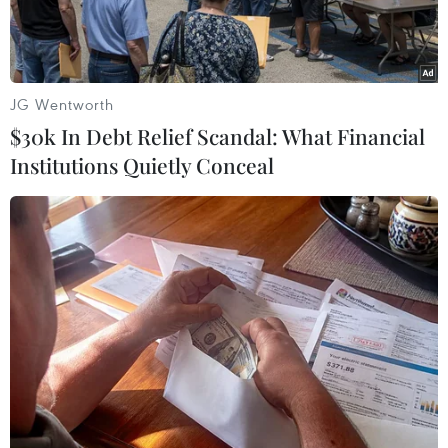
JG Wentworth
$30k In Debt Relief Scandal: What Financial
Institutions Quietly Conceal
Hiện trường vụ tai nạn. (Ảnh: PV/Vietnam+)
Liên quan đến vụ tai nạn liên hoàn trên phố Bà
Triệu (quận Hai Bà Trưng, Hà Nội) vào ngày
22/6 vừa qua, theo quan điểm của chị Nguyễn