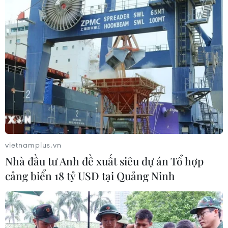
Ngày 3/6, trên đường ĐT743, phường An Phú, thị xã
Thuận An, tỉnh Bình Dương đã xảy ra một vụ tai nạn liên
hoàn khiến ba người thương vong.
vietnamplus.vn
Nhà đầu tư Anh đề xuất siêu dự án Tổ hợp
cảng biển 18 tỷ USD tại Quảng Ninh
Lâm Đồng: Tai nạn liên hoàn, một người