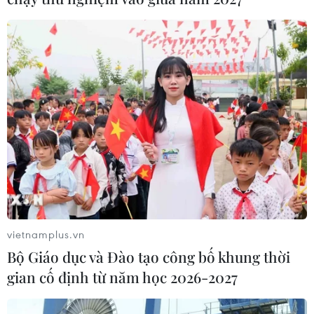
vong, bốn người bị thương.
vietnamplus.vn
Bộ Giáo dục và Đào tạo công bố khung thời
Bình Dương: Tai nạn giao thông liên hoàn
gian cố định từ năm học 2026-2027
khiến 3 người thương vong
03/06/2017 10:21