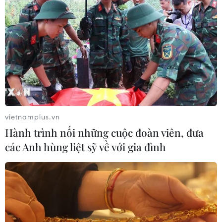
quốc tịch Pháp bị thương
09/06/2017 09:09
Xe ôtô mang biển kiểm soát 49A-102.61 bị mất lái, đâm
vào xe máy 49F1-190.39 rồi tiếp tục đâm vào cột mốc và
một người đi đường, khiến 2 người bị thương.
vietnamplus.vn
Hành trình nối những cuộc đoàn viên, đưa
các Anh hùng liệt sỹ về với gia đình