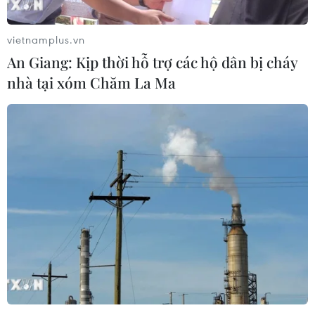
vietnamplus.vn
An Giang: Kịp thời hỗ trợ các hộ dân bị cháy
Xe Range Rover cán người rồi bỏ chạy,
nhà tại xóm Chăm La Ma
đâm tiếp nhiều xe máy
28/04/2017 23:13
Khoảng 22 giờ ngày 27/4, một ôtô Range Rover đâm
vào hàng loạt xe máy, khiến nhiều người bị thương trên
đường phố Hà Nội.