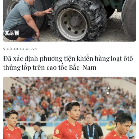
vietnamplus.vn
Đã xác định phương tiện khiến hàng loạt ôtô
thủng lốp trên cao tốc Bắc-Nam
#Tin tức
#Tin tức mới nhất
#Tin tức 24h
#Tin tức mới nhất trong ngày
#Tin tức thời sư
#Tin tức hot
#Tin tức an ninh
#Tin tức hot
#An ninh thời sự hôm nay
#Bản tin thời sự
#VietnamPlus
TP. Hà Nội