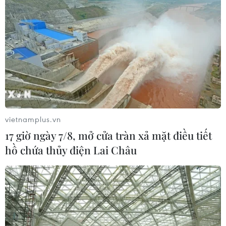
Từ ngày 9/8, cảnh báo nắng nóng
diện rộng ở khu vực Bắc Bộ và Trung
Bộ
07/08/2026 08:58
Chia sẻ dữ liệu hạ tầng viễn thông
phục vụ điều hành, ứng phó thiên tai
07/08/2026 08:45
vietnamplus.vn
17 giờ ngày 7/8, mở cửa tràn xả mặt điều tiết
hồ chứa thủy điện Lai Châu
Quân khu 7 đẩy mạnh ứng dụng
khoa học-công nghệ trong tìm kiếm,
quy tập hài cốt liệt sỹ
07/08/2026 08:45