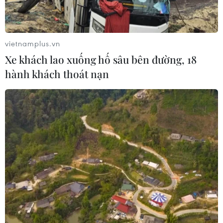
viên, đưa các Anh hùng liệt sỹ về với
gia đình
07/08/2026 08:15
vietnamplus.vn
Xe khách lao xuống hố sâu bên đường, 18
Bộ Giáo dục và Đào tạo công bố
hành khách thoát nạn
khung thời gian cố định từ năm học
2026-2027
07/08/2026 08:02
Thi lại tại Trường THPT Chuyên
Tuyên Quang: Thay nhân sự làm
công tác thi
07/08/2026 07:41
Tướng Lê Xuân Thế: "Mỗi mét đất