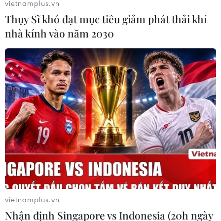
vietnamplus.vn
Thụy Sĩ khó đạt mục tiêu giảm phát thải khí
nhà kính vào năm 2030
Xe khách gây tai nạn liên hoàn trên Quốc
lộ 1A, hai người thương vong
10/05/2017 10:35
Vụ tai nạn giao thông liên hoàn giữa một xe khách và
hai xe gắn máy xảy ra tại km 1840, trên tuyến Quốc lộ
1A, thuộc địa bàn ấp xã Đông Hòa, huyện Trảng Bom,
Đồng Nai, khiến hai người thương vong.
vietnamplus.vn
Nhận định Singapore vs Indonesia (20h ngày