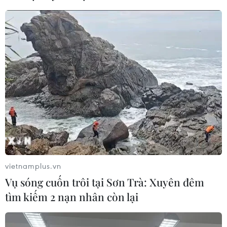
Tái cấu trúc mạng lưới, đổi mới tư
duy quản trị
09/08/2026 04:23
Hôm nay, các trường đại học bắt đầu
công bố điểm chuẩn năm 2026
09/08/2026 04:21
Hành trình gần 6 thập kỷ đưa liệt sỹ
trở về
vietnamplus.vn
09/08/2026 04:05
Vụ sóng cuốn trôi tại Sơn Trà: Xuyên đêm
tìm kiếm 2 nạn nhân còn lại
Vụ sóng cuốn trôi tại Sơn Trà: Xuyên