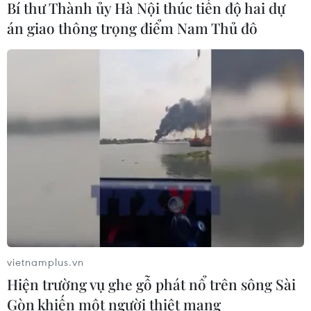
Bí thư Thành ủy Hà Nội thúc tiến độ hai dự
CƠ QUAN CHỦ QUẢN: THÔNG TẤN XÃ VIỆT NAM
án giao thông trọng điểm Nam Thủ đô
Tổng Biên tập: TRẦN TIẾN DUẨN
Phó Tổng Biên tập: NGUYỄN THỊ TÁM, KHÚC THANH
THỦY
Sở hữu trí tuệ
Quy định sử dụng
RSS
Hỗ trợ
Ngôn ngữ
TTXVN
Dịch vụ tin
Quảng cáo
Liên hệ
vietnamplus.vn
Hiện trường vụ ghe gỗ phát nổ trên sông Sài
Giấy phép số: 1374/GP-BTTTT do Bộ Thông tin và Truyền thông
Gòn khiến một người thiệt mạng
cấp ngày 11/9/2008.