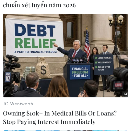
hại và phối hợp với các Sở, ngành có liên quan
chuẩn xét tuyển năm 2026
tham mưu Ủy ban Nhân dân tỉnh báo cáo Thủ
tướng Chính phủ (thông qua Ngân hàng Nhà
nước Việt Nam và Bộ Tài chính) để thực hiện
các bước xử lý nợ theo quy định.
Ngoài ra, bên cạnh sự chủ động hỗ trợ các tỉnh
miền Trung của các ngân hàng thương mại,
hưởng ứng sự vận động của Thống đốc, cán bộ
viên chức ngành ngân hàng đã chung tay chia
sẻ với đồng bào miền Trung với tổng số tiền là
9,1 tỷ đồng với mong muốn đồng bào sớm ổn
định cuộc sống./.
JG Wentworth
(Vietnam+)
Owning $10k+ In Medical Bills Or Loans?
Stop Paying Interest Immediately