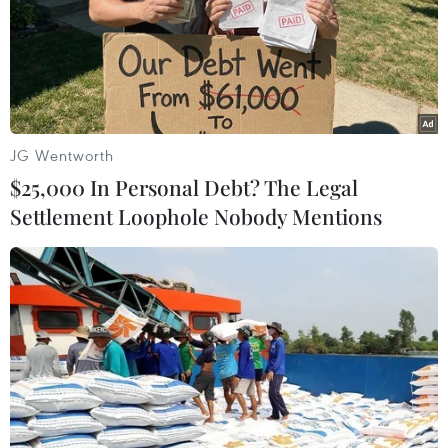
JG Wentworth
$25,000 In Personal Debt? The Legal
Settlement Loophole Nobody Mentions
Người Việt tại Séc quyên góp hơn 2 tỷ
đồng ủng hộ miền Trung
03/11/2016 13:58
Đại sứ Trương Mạnh Sơn cho biết, số tiền mà cộng đồng
người Việt tại Séc đóng góp cho quỹ giúp đỡ đồng bào
miền Trung bằng nhiều kênh đã hơn 2 tỷ đồng và con
số còn tăng lên hàng ngày.