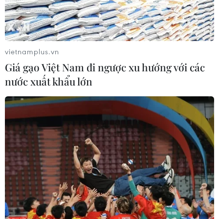
vietnamplus.vn
Giá gạo Việt Nam đi ngược xu hướng với các
nước xuất khẩu lớn
Mưa lũ miền Trung: Thêm 3 người bị nước
cuốn trôi khi di chuyển
07/12/2016 08:09
Một cháu bé ở Bình Định đi học về bị nước cuốn lúc đi