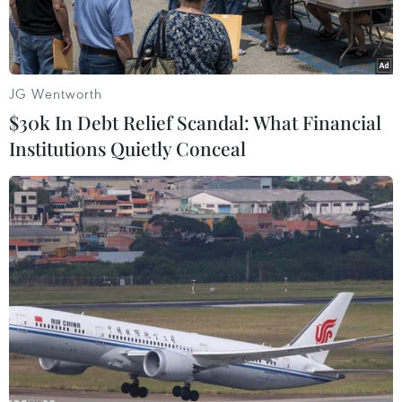
JG Wentworth
$30k In Debt Relief Scandal: What Financial
Institutions Quietly Conceal
Ảnh minh họa. (Nguồn: TTXVN)
Từ đầu tháng 12/2016 đến nay, tại một số tỉnh
miền Trung, Tây Nguyên đã xảy ra liên tiếp các
đợt mưa lũ lớn, ngập lụt trên diện rộng, gây
thiệt hại nghiêm trọng về người và tài sản.