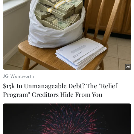
Theo dõi VietnamPlus
JG Wentworth
TIN LIÊN QUAN
$15k In Unmanageable Debt? The "Relief
Program" Creditors Hide From You