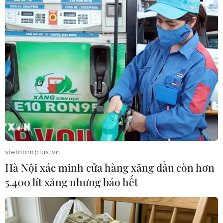
#Cho vay
#Hỗ trợ người dân
#Mưa lũ
vietnamplus.vn
#Tây Nguyên
#Miễn giảm lãi vay
#Ổn định sản xuất
Hà Nội xác minh cửa hàng xăng dầu còn hơn
#Xử lý nợ
#An sinh xã hội
#Ngân hàng Nhà nước
5.400 lít xăng nhưng báo hết
Bình Định
TP. Đà Nẵng
Đắk Lắk
Gia Lai
Khánh Hòa
Ninh Thuận
Phú Yên
Quảng Nam
Quảng Ngãi
TP. Huế