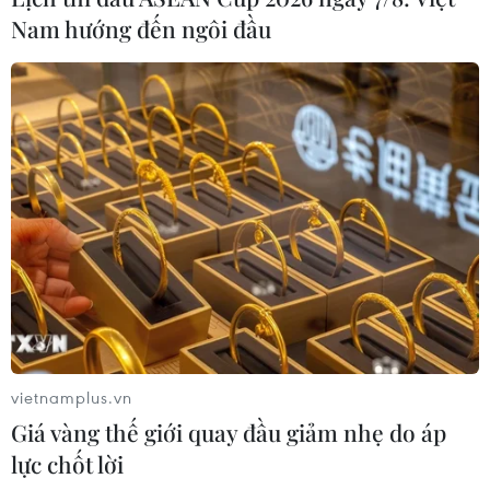
Việt với bánh chưng, nem, giò, chả./.
Nam hướng đến ngôi đầu
Bà con Việt kiều thưởng thức hương vị Tết Việt.
vietnamplus.vn
Giá vàng thế giới quay đầu giảm nhẹ do áp
(TTXVN/Vietnam+)
lực chốt lời