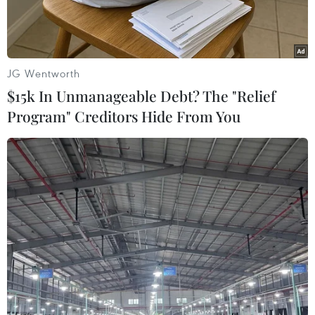
ở Brussels.
JG Wentworth
$15k In Unmanageable Debt? The "Relief
Program" Creditors Hide From You
Đại sứ Nguyễn Văn Thảo phát biểu tại Tết cộng đồng tại Bỉ.
(Ảnh: Hương Giang/Vietnam+)
Theo phóng viên TTXVN tại Brussles, ngày 15/1,
Đại sứ quán Việt Nam tại Vương quốc Bỉ đã tổ