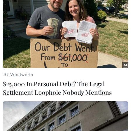
giác như được trở về nhà.
JG Wentworth
$25,000 In Personal Debt? The Legal
Settlement Loophole Nobody Mentions
Anh Nguyễn Duy Cừ, đại diện cho cộng đồng Việt Nam tại
Luxembourg, phát biểu tại Tết cộng đồng ở Bỉ. (Ảnh: Hương
Giang/Vietnam+)