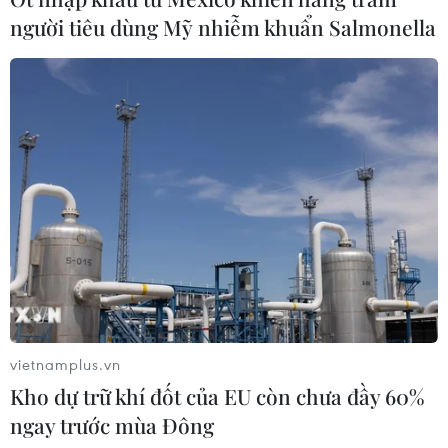
người tiêu dùng Mỹ nhiễm khuẩn Salmonella
Thủ tướng gặp cộng đồng người
Việt Nam tại Vương quốc Bỉ
14/12/2022 01:06
Tối 13/12 (giờ địa phương), tại thủ đô Brussels, Thủ
tướng Chính phủ Phạm Minh Chính đã gặp gỡ đại diện
cộng đồng người Việt Nam tại Vương quốc Bỉ và một số
nước châu Âu.
vietnamplus.vn
Kho dự trữ khí đốt của EU còn chưa đầy 60%
ngay trước mùa Đông