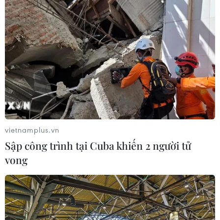
Theo dõi VietnamPlus
TIN LIÊN QUAN
vietnamplus.vn
Sập công trình tại Cuba khiến 2 người tử
vong