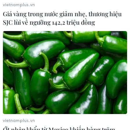
26/09/2022 02:19
vietnamplus.vn
Cầm trên tay chiếc đèn lồng, Hélène Ngọc Tiên với
Giá vàng trong nước giảm nhẹ, thương hiệu
giọng tiếng Việt chưa thực sự tròn vành, nói rằng em
SJC lùi về ngưỡng 142,2 triệu đồng
muốn bố mẹ cho tham dự nhiều lễ hội Việt Nam để
được gặp các bạn bè và biết nhiều trò vui.
vietnamplus.vn
Ớt nhập khẩu từ Mexico khiến hàng trăm