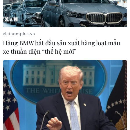
vietnamplus.vn
Hãng BMW bắt đầu sản xuất hàng loạt mẫu
xe thuần điện “thế hệ mới”
Đại sứ quán Việt Nam tại Bỉ tổ chức kỷ
niệm Ngày Báo chí Cách mạng
20/06/2022 00:30
Các phóng viên thường trú của Việt Nam tại nước ngoài
chính là cầu nối thông tin đối ngoại, cung cấp thông tin
từ nước sở tại cũng như giúp người dân Việt Nam tại