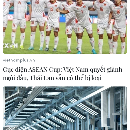
vietnamplus.vn
Cục diện ASEAN Cup: Việt Nam quyết giành
ngôi đầu, Thái Lan vẫn có thể bị loại
#Xung đột Israel-Hamas
#cộng đồng người Việt Nam tại Israel
#Bảo hộ công dân
#Cải cách tư pháp
Israel