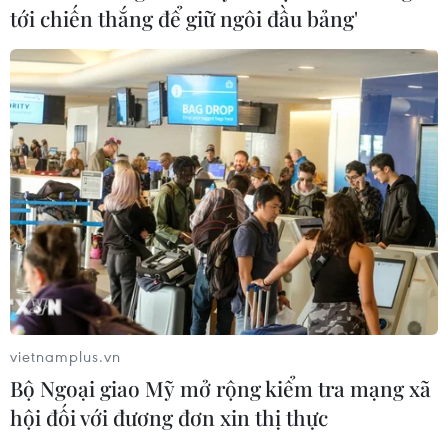
tới chiến thắng để giữ ngôi đầu bảng'
Đại sứ quán Việt Nam tại Israel ưu tiên số
1 cho bảo hộ công dân
vietnamplus.vn
19/05/2021 14:30
Bộ Ngoại giao Mỹ mở rộng kiểm tra mạng xã
Đại sứ Đỗ Minh Hùng khẳng định công tác cộng đồng
hội đối với đương đơn xin thị thực
luôn là trọng tâm trong hoạt động của Đại sứ quán và
bảo hộ công dân là nhiệm vụ ưu tiên số 1 hiện nay.