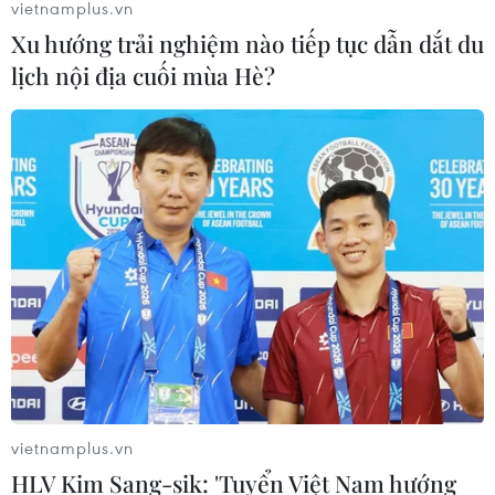
vietnamplus.vn
Xu hướng trải nghiệm nào tiếp tục dẫn dắt du
lịch nội địa cuối mùa Hè?
Đại sứ quán Việt Nam tại Israel thăm hỏi
kiều bào, sinh viên
24/11/2023 23:32
Đoàn công tác của Đại sứ quán Việt Nam tại Israel đã
tổ chức thăm hỏi Kiều bào và tu nghiệp sinh Việt Nam
tại Israel ngay sau khi lệnh ngừng bắn tại Dải Gaza có
hiệu lực.
vietnamplus.vn
HLV Kim Sang-sik: 'Tuyển Việt Nam hướng