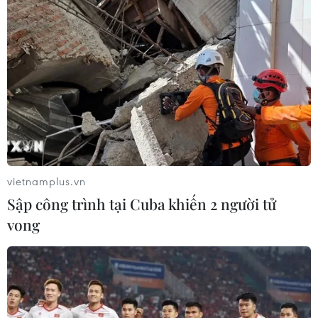
đồng người Việt Nam đang sinh sống và làm
việc tại Israel./.
Đại sứ quán Việt Nam ở
Israel cung cấp đường dây
nóng bảo hộ công dân
Đại sứ quán Việt Nam tại Israel
xác định ưu tiên cao nhất hiện
vietnamplus.vn
nay là tập trung đảm bảo an ninh,
Sập công trình tại Cuba khiến 2 người tử
an toàn đối với cộng đồng người
Việt tại địa bàn, đồng thời lưu ý
vong
cộng đồng theo dõi sát tình hình.
(TTXVN/Vietnam+)