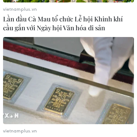
vietnamplus.vn
Lần đầu Cà Mau tổ chức Lễ hội Khinh khí
cầu gắn với Ngày hội Văn hóa di sản
TIN CÙNG CHUYÊN MỤC
ASC 2026: Tiếp lửa đam mê khoa học
cho thế hệ trẻ Việt Nam
04/08/2026 14:08
vietnamplus.vn