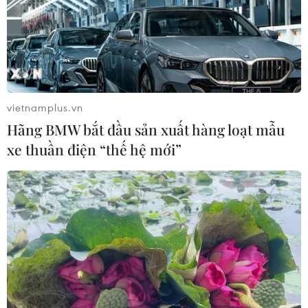
Theo dõi VietnamPlus
XUNG ĐỘT ISRAEL-HAMAS
vietnamplus.vn
Hãng BMW bắt đầu sản xuất hàng loạt mẫu
Xung đột Israel-Hamas: Ít nhất 300 trẻ em thiệt
xe thuần điện “thế hệ mới”
mạng trong 300 ngày qua
Xung đột Hamas-Israel: Israel chưa chấp thuận
kế hoạch về Dải Gaza
Israel và Hội đồng Hòa bình thảo luận giải giáp
vũ khí tại Gaza
Israel hoài nghi việc Hamas giải giáp theo thỏa
thuận Gaza