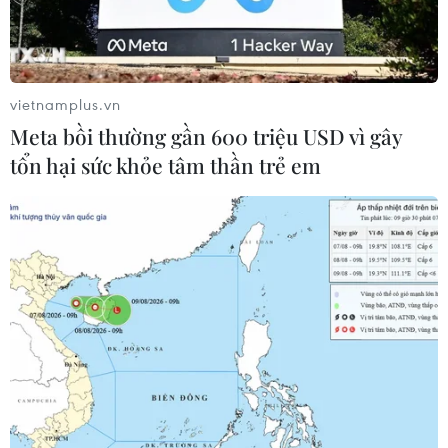
vietnamplus.vn
Meta bồi thường gần 600 triệu USD vì gây
tổn hại sức khỏe tâm thần trẻ em
Đại sứ Việt Nam tại Israel Lý Đức Trung (thứ 3, trái sang) thăm
hỏi các tu nghiệp sinh và lao động Việt Nam tại Israel. (Ảnh: Vũ
Hội/TTXVN)
Cuộc xung đột giữa Israel và phong trào Hamas