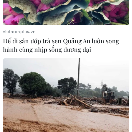
Xung đột Hamas-Israel: Phản ứng quốc tế về lộ
trình hòa bình 15 điểm ở Dải Gaza
vietnamplus.vn
Để di sản ướp trà sen Quảng An luôn song
hành cùng nhịp sống đương đại
TIN LIÊN QUAN