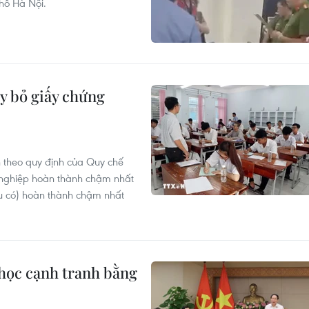
hố Hà Nội.
y bỏ giấy chứng
n theo quy định của Quy chế
ốt nghiệp hoàn thành chậm nhất
u có) hoàn thành chậm nhất
 học cạnh tranh bằng