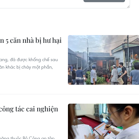
n 5 căn nhà bị hư hại
iang, đã được khống chế sau
 căn khác bị cháy một phần,
công tác cai nghiện
năng thuộc Bộ Công an tập