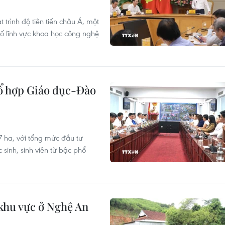
trình độ tiên tiến châu Á, một
số lĩnh vực khoa học công nghệ
ổ hợp Giáo dục-Đào
7 ha, với tổng mức đầu tư
sinh, sinh viên từ bậc phổ
 khu vực ở Nghệ An