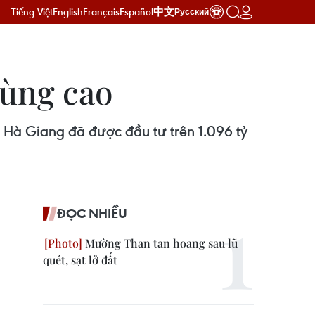
Tiếng Việt
English
Français
Español
中文
Русский
vùng cao
 Hà Giang đã được đầu tư trên 1.096 tỷ
ĐỌC NHIỀU
Mường Than tan hoang sau lũ
quét, sạt lở đất