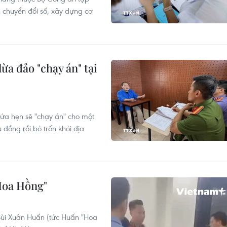
h chuyển đổi số, xây dựng cơ
ừa đảo "chạy án" tại
ứa hẹn sẽ "chạy án" cho một
 đồng rồi bỏ trốn khỏi địa
Hoa Hồng"
 Bùi Xuân Huấn (tức Huấn "Hoa