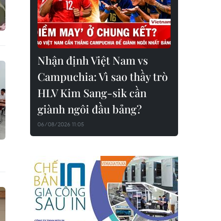
Nhận định Việt Nam vs
Campuchia: Vì sao thầy trò
HLV Kim Sang-sik cần
giành ngôi đầu bảng?
06/08/2026 11:05