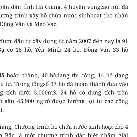
hân dân tỉnh Hà Giang, 4 huyện vùngcao núi đá
hương trình xây hồ chứa nước sinhhoạt cho nhân
 Đồng Văn và Mèo Vạc.
được đầu tư xây dựng từ năm 2007 đến nay là 91
Bạ có 18 hồ, Yên Minh 24 hồ, Đồng Văn 33 hồ
ã hoàn thành, 40 hồđang thi công, 14 hồ đang
ầu tư. Trong tổngsố 37 hồ đã hoàn thành đưa vào
g tích dưới 5.000m3, 24 hồ có dung tích trên
có gần 45.900 ngườiđược hưởng lợi từ các công
t.
iang, Chương trình hồ chứa nước sinh hoạt cho 4
a Bắc là một chương trình đặc biệt nhằm giải