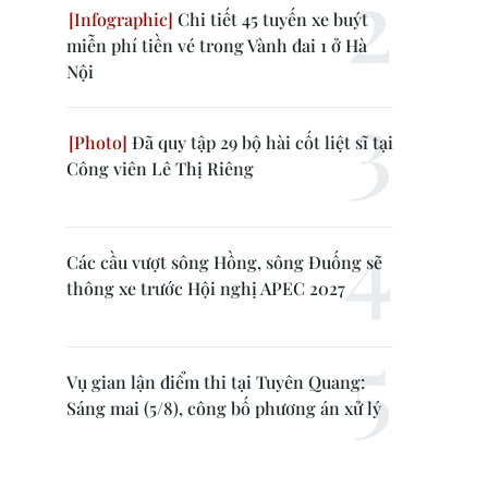
Chi tiết 45 tuyến xe buýt
miễn phí tiền vé trong Vành đai 1 ở Hà
Nội
Đã quy tập 29 bộ hài cốt liệt sĩ tại
Công viên Lê Thị Riêng
Các cầu vượt sông Hồng, sông Đuống sẽ
thông xe trước Hội nghị APEC 2027
Vụ gian lận điểm thi tại Tuyên Quang:
Sáng mai (5/8), công bố phương án xử lý