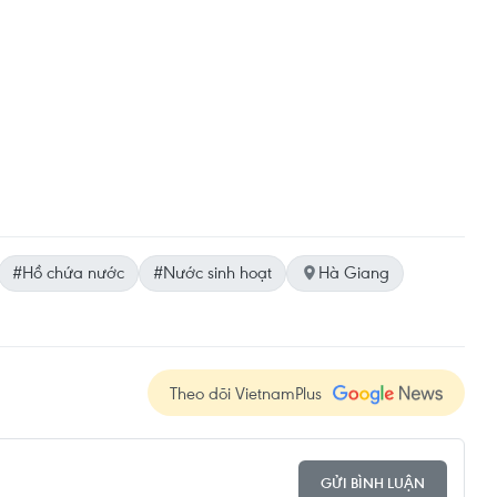
#Hồ chứa nước
#Nước sinh hoạt
Hà Giang
Theo dõi VietnamPlus
GỬI BÌNH LUẬN