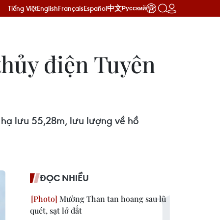
Tiếng Việt
English
Français
Español
中文
Русский
thủy điện Tuyên
hạ lưu 55,28m, lưu lượng về hồ
ĐỌC NHIỀU
Mường Than tan hoang sau lũ
quét, sạt lở đất