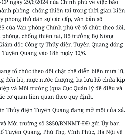
-CP ngày 29/6/2024 của Chính phủ về việc bảo
hành phòng, chống thiên tai trong thời gian kiện
uy phòng thủ dân sự các cấp, văn bản số
5 của Văn phòng Chính phủ về tổ chức theo dõi,
ác phòng, chống thiên tai, Bộ trưởng Bộ Nông
 Giám đốc Công ty Thủy điện Tuyên Quang đóng
n Tuyên Quang vào 18h ngày 30/6.
ang tổ chức theo dõi chặt chẽ diễn biến mưa lũ,
ợng đến hồ, mực nước thượng, hạ lưu hồ chứa kịp
hiệp và Môi trường (qua Cục Quản lý đê điều và
các cơ quan liên quan theo quy định.
iện Thủy điện Tuyên Quang đang mở một cửa xả.
 và Môi trường số 3850/BNNMT-ĐĐ gửi Ủy ban
hố Tuyên Quang, Phú Thọ, Vĩnh Phúc, Hà Nội về