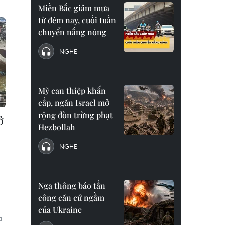
Miền Bắc giảm mưa
từ đêm nay, cuối tuần
chuyển nắng nóng
NGHE
Mỹ can thiệp khẩn
cấp, ngăn Israel mở
rộng đòn trừng phạt
ở
Hezbollah
NGHE
Nga thông báo tấn
công căn cứ ngầm
của Ukraine
à