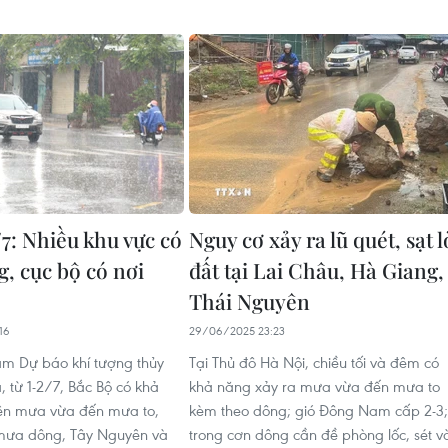
/7: Nhiều khu vực có
Nguy cơ xảy ra lũ quét, sạt l
, cục bộ có nơi
đất tại Lai Châu, Hà Giang,
Thái Nguyên
16
29/06/2025 23:23
âm Dự báo khí tượng thủy
Tại Thủ đô Hà Nội, chiều tối và đêm có
, từ 1-2/7, Bắc Bộ có khả
khả năng xảy ra mưa vừa đến mưa to
iện mưa vừa đến mưa to,
kèm theo dông; gió Đông Nam cấp 2-3;
 mưa dông, Tây Nguyên và
trong cơn dông cần đề phòng lốc, sét v