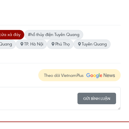
cửa xả đáy
#hồ ​thủy điện Tuyên Quang
 Quang
TP. Hà Nội
Phú Thọ
Tuyên Quang
Theo dõi VietnamPlus
GỬI BÌNH LUẬN