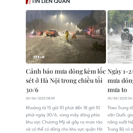
TIN LIÊN QUAN
Cảnh báo mưa dông kèm lốc
Ngày 1-2
sét ở Hà Nội trong chiều tối
mưa dông
30/6
mưa to
30/06/2025 08:59
30/06/2025 04:
Khoảng từ 15 giờ 10 phút đến 18 giờ 10
Theo Trung t
phút ngày 30/6, vùng mây dông phía
văn Quốc gia
khu vực Chương Mỹ sẽ gây ra mưa rào
năng xuất h
và có thể có dông cho khu vực quận Hà
Trung Bộ có