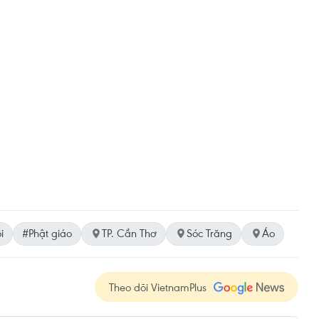
i
#Phật giáo
TP. Cần Thơ
Sóc Trăng
Áo
Theo dõi VietnamPlus