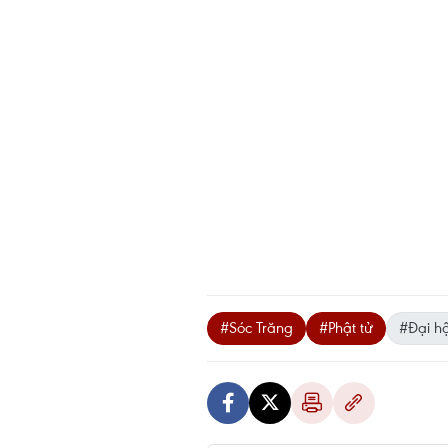
#Sóc Trăng
#Phật tử
#Đại hộ