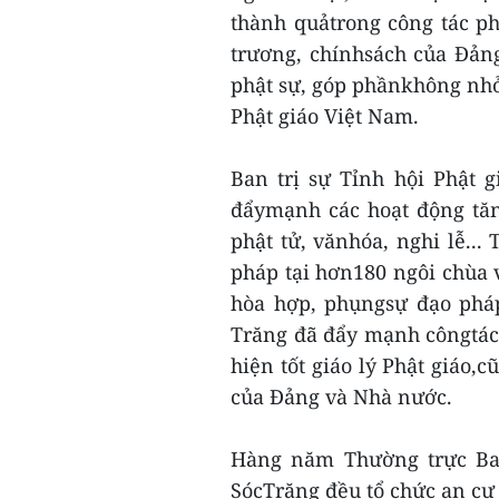
thành quảtrong công tác ph
trương, chínhsách của Đản
phật sự, góp phầnkhông nhỏ
Phật giáo Việt Nam.
Ban trị sự Tỉnh hội Phật 
đẩymạnh các hoạt động tăn
phật tử, vănhóa, nghi lễ...
pháp tại hơn180 ngôi chùa v
hòa hợp, phụngsự đạo pháp
Trăng đã đẩy mạnh côngtác 
hiện tốt giáo lý Phật giáo,
của Đảng và Nhà nước.
Hàng năm Thường trực Ban
SócTrăng đều tổ chức an cư 