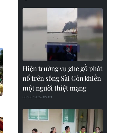
Hiện trường vụ ghe gỗ phát
nổ trên sông Sài Gòn khiến
một người thiệt mạng
08/08/2026 09:03