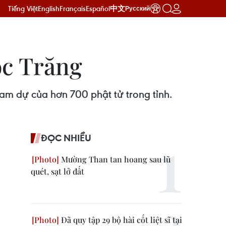
Tiếng Việt
English
Français
Español
中文
Русский
óc Trăng
ham dự của hơn 700 phật tử trong tỉnh.
ĐỌC NHIỀU
Mường Than tan hoang sau lũ
quét, sạt lở đất
Đã quy tập 29 bộ hài cốt liệt sĩ tại