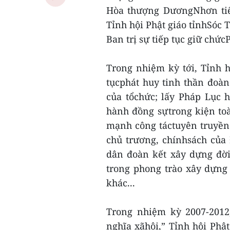
Hòa thượng DươngNhơn tiếp
Tỉnh hội Phật giáo tỉnhSóc
Ban trị sự tiếp tục giữ chứ
Trong nhiệm kỳ tới, Tỉnh h
tụcphát huy tinh thần đoàn
của tổchức; lấy Pháp Lục 
hành đồng sựtrong kiện toà
mạnh công táctuyên truyền 
chủ trương, chínhsách của
dân đoàn kết xây dựng đời
trong phong trào xây dựng
khác...
Trong nhiệm kỳ 2007-2012
nghĩa xãhội,” Tỉnh hội Phật