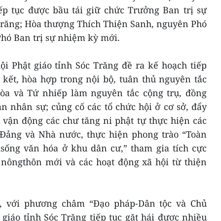
 tục được bầu tái giữ chức Trưởng Ban trị sự
 Trăng; Hòa thượng Thích Thiện Sanh, nguyên Phó
cPhó Ban trị sự nhiệm kỳ mới.
ội Phật giáo tỉnh Sóc Trăng đề ra kế hoạch tiếp
 kết, hòa hợp trong nội bộ, tuân thủ nguyên tắc
hòa và Tứ nhiếp làm nguyên tắc cộng trụ, đồng
n nhân sự; củng cố các tổ chức hội ở cơ sở, đẩy
vận động các chư tăng ni phật tự thực hiện các
 Đảng và Nhà nước, thực hiện phong trào “Toàn
sống văn hóa ở khu dân cư,” tham gia tích cực
 nôngthôn mới và các hoạt động xã hội từ thiện
, với phương châm “Đạo pháp-Dân tộc và Chủ
 giáo tỉnh Sóc Trăng tiếp tục gặt hái được nhiều