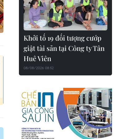
Khởi tố 19 đối tượng cướp
giật tài sản tại Công ty Tân
Huê Viên
08/08/2026 08:52