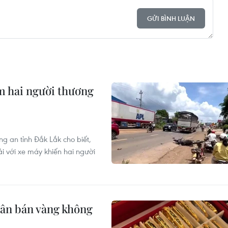
GỬI BÌNH LUẬN
àm hai người thương
g an tỉnh Đắk Lắk cho biết,
ải với xe máy khiến hai người
hân bán vàng không