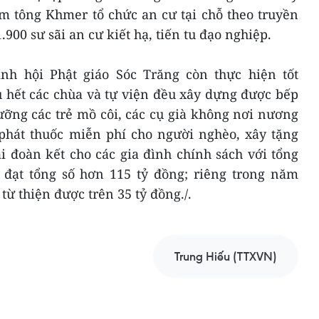
m tông Khmer tổ chức an cư tại chỗ theo truyền
900 sư sãi an cư kiết hạ, tiến tu đạo nghiệp.
ỉnh hội Phật giáo Sóc Trăng còn thực hiện tốt
u hết các chùa và tự viện đều xây dựng được bếp
ưỡng các trẻ mồ côi, các cụ già không nơi nương
phát thuốc miễn phí cho người nghèo, xây tặng
i đoàn kết cho các gia đình chính sách với tổng
 đạt tổng số hơn 115 tỷ đồng; riêng trong năm
từ thiện được trên 35 tỷ đồng./.
Trung Hiếu (TTXVN)