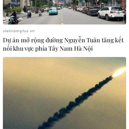
vietnamplus.vn
Dự án mở rộng đường Nguyễn Tuân tăng kết
nối khu vực phía Tây Nam Hà Nội
TIN CÙNG CHUYÊN MỤC
Cảnh sát khám xét nơi ở của Huấn
"Hoa Hồng"
06/08/2026 15:04
Vụ chuyên Tuyên Quang: Thu hồi,
hủy bỏ giấy chứng nhận kết quả thi