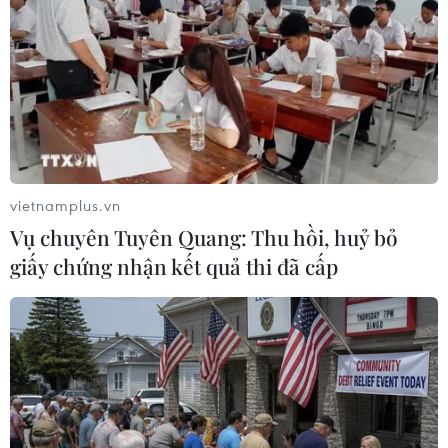
TIN LIÊN QUAN
vietnamplus.vn
Vụ chuyên Tuyên Quang: Thu hồi, huỷ bỏ
giấy chứng nhận kết quả thi đã cấp
Thông tấn xã Việt Nam tri ân các thương
binh, liệt sĩ tại An Giang