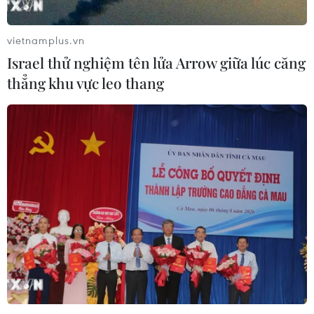
đã cấp
06/08/2026 13:55
vietnamplus.vn
Israel thử nghiệm tên lửa Arrow giữa lúc căng
Khuyến khích các cơ sở giáo dục đại
thẳng khu vực leo thang
học cạnh tranh bằng chất lượng
06/08/2026 13:41
Cần Thơ xem xét đề xuất xây dựng Tổ
hợp Giáo dục-Đào tạo 636 tỷ đồng
06/08/2026 13:24
Mưa lớn gây ngập lụt, chia cắt nhiều
khu vực ở Nghệ An
06/08/2026 13:06