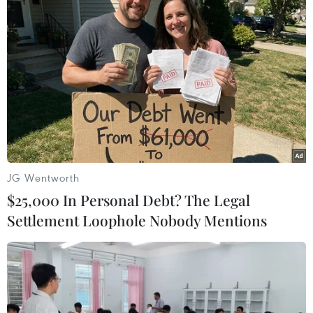
#Ngày Thương binh-Liệt sỹ
#Bộ Quốc phòng
#tặng quà các đối tượng chính sách
#huyện Gio Linh
#Nghĩa trang Liệt sỹ Quốc gia Trường Sơn
#Thành Cổ Quảng Trị
#Quảng Trị
Quảng Trị
JG Wentworth
$25,000 In Personal Debt? The Legal
Settlement Loophole Nobody Mentions
Theo dõi VietnamPlus