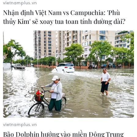
phát triển hạ tầng
vietnamplus.vn
06/08/2026 07:29
Nhận định Việt Nam vs Campuchia: 'Phù
thủy Kim' sẽ xoay tua toan tính đường dài?
Xem thêm
CƠ QUAN CHỦ QUẢN: THÔNG TẤN XÃ VIỆT NAM
Tổng Biên tập: TRẦN TIẾN DUẨN
Phó Tổng Biên tập: NGUYỄN THỊ TÁM, KHÚC THANH
THỦY
vietnamplus.vn
Sở hữu trí tuệ
Quy định sử dụng
Bão Dolphin hướng vào miền Đông Trung
RSS
Hỗ trợ