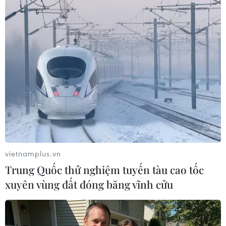
sách.
Đoàn đại biểu của một số tỉnh đã đến dâng
hương, dâng hoa, viếng các Anh hùng Liệt sỹ tại
Nghĩa trang Liệt sỹ Quốc gia Trường Sơn, Nghĩa
trang Liệt sỹ Quốc gia Đường 9 và Thành Cổ
Quảng Trị./.
(TTXVN/Vietnam+)
vietnamplus.vn
Trung Quốc thử nghiệm tuyến tàu cao tốc
xuyên vùng đất đóng băng vĩnh cửu