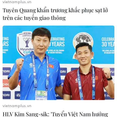
vietnamplus.vn
Tuyên Quang khẩn trương khắc phục sạt lở
trên các tuyến giao thông
Giáo hội Phật giáo kêu gọi tăng ni, Phật tử
tụng kinh trong ngày 27/7
20/07/2021 02:11
Giáo hội Phật giáo Việt Nam kêu gọi tăng ni, Phật tử
trên cả nước thực hiện cấm túc, tụng kinh cầu bình an,
sớm đẩy lùi dịch COVID-19.
vietnamplus.vn
HLV Kim Sang-sik: 'Tuyển Việt Nam hướng