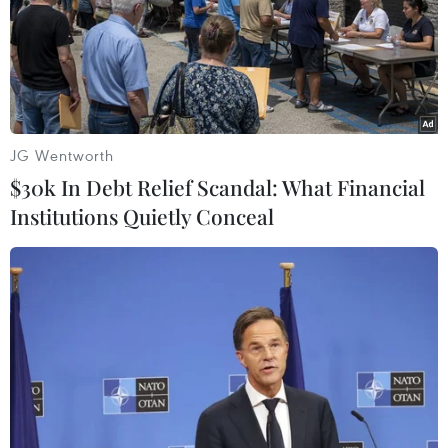
25/07/2020 10:58
Ngày 25/7, Hội Cựu chiến binh TTXVN phối hợp Hội
Cựu chiến bình tỉnh An Giang tổ chức lễ dâng hương
tưởng niệm các anh hùng liệt sỹ tại Nghĩa trang liệt sỹ
Dốc Bà Đắc.
JG Wentworth
$30k In Debt Relief Scandal: What Financial
Institutions Quietly Conceal