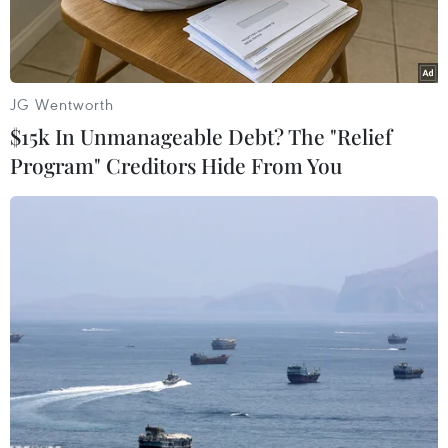
JG Wentworth
$15k In Unmanageable Debt? The "Relief
Program" Creditors Hide From You
Đoàn công tác thắp hương, tưởng nhớ, tri ân các Anh hùng liệt
sỹ. (Nguồn: qdnd)
Nhân kỷ niệm 74 năm Ngày Thương binh-Liệt
sỹ (27/7/1947-27/7/2021), chiều 22/7, Đoàn công
tác của Quân ủy Trung ương, Bộ Quốc phòng do