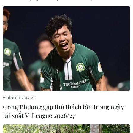
Chủ tịch Liên đoàn Bóng đá thế giới
chịu sức ép chưa từng có
06/08/2026 04:12
Futsal Việt Nam bất bại sau trận hòa
khó tin trước chủ nhà Thái Lan
06/08/2026 02:38
vietnamplus.vn
Toàn cảnh ASEAN Cup: Thái
Công Phượng gặp thử thách lớn trong ngày
Lan "thắng như chẻ tre", thách thức
tái xuất V-League 2026/27
tuyển Việt Nam
05/08/2026 07:15