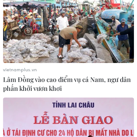
ASEAN Cup 2026: "Chìa khóa" giúp
tuyển Việt Nam quật ngã Indonesia
04/08/2026 03:05
ASEAN Cup 2026: Đội tuyển Việt
Nam tạo "cơn địa chấn" trên truyền
thông khu vực
vietnamplus.vn
04/08/2026 02:45
Lâm Đồng vào cao điểm vụ cá Nam, ngư dân
phấn khởi vươn khơi
Báo chí Đông Nam Á "dậy
sóng" vì tuyển Việt Nam, chỉ ra lý do
Indonesia thua đau
04/08/2026 02:32