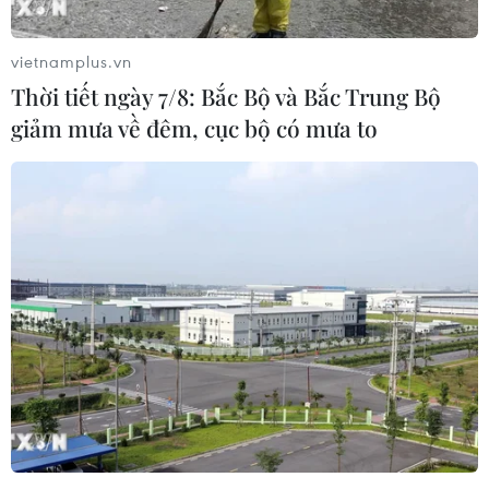
vietnamplus.vn
Thời tiết ngày 7/8: Bắc Bộ và Bắc Trung Bộ
giảm mưa về đêm, cục bộ có mưa to
AFF Cup: Thái Lan đã sẵn sàng cho lượt đi
trận 'chung kết trong mơ'
13/01/2023 06:07
Theo Siam Sport, Thái Lan tiếp tục trông cậy vào "cây
săn bàn" hàng đầu là Teerasil Dangda, tiền đạo hiện
đã ghi 6 bàn thắng tại AFF Cup 2022 khi đối đầu đội
tuyển Việt Nam.