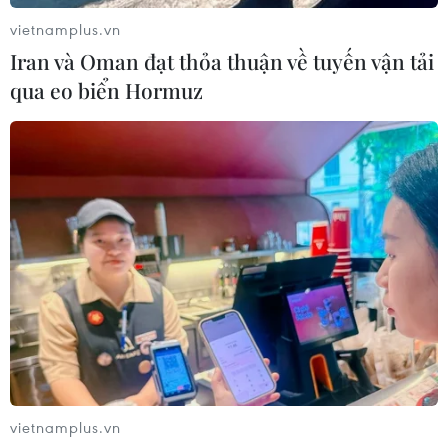
Indonesia: Thầy Kim cần thay đổi để
vietnamplus.vn
giành chiến thắng?
Iran và Oman đạt thỏa thuận về tuyến vận tải
03/08/2026 00:06
qua eo biển Hormuz
Đội tuyển Futsal Việt Nam giành
chiến thắng đậm tại giải đấu ở Thái
Lan
02/08/2026 22:40
Nhận định Việt Nam vs Indonesia:
Chờ kỳ tích ngay tại 'chảo lửa'
Pakansari
02/08/2026 14:04
vietnamplus.vn
HLV Kim Sang Sik: 'Tuyển Việt Nam