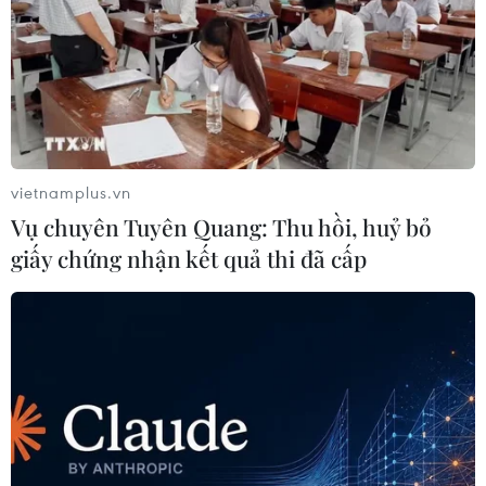
vietnamplus.vn
Vụ chuyên Tuyên Quang: Thu hồi, huỷ bỏ
giấy chứng nhận kết quả thi đã cấp