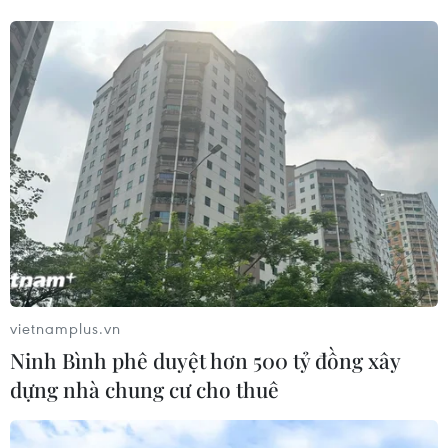
kênh nào?
01/08/2026 08:41
Đình Bắc gây thất vọng trước
Singapore, điều gì đang xảy ra với
tuyển Việt Nam?
01/08/2026 03:00
Xem thêm
vietnamplus.vn
Ninh Bình phê duyệt hơn 500 tỷ đồng xây
dựng nhà chung cư cho thuê
CƠ QUAN CHỦ QUẢN: THÔNG TẤN XÃ VIỆT NAM