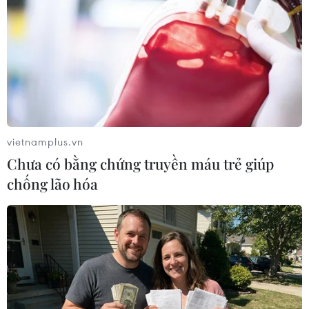
TIN LIÊN QUAN
vietnamplus.vn
Chưa có bằng chứng truyền máu trẻ giúp
chống lão hóa
Lịch trực tiếp AFF Cup: Việt Nam 'đại
chiến' Thái Lan ở Mỹ Đình
13/01/2023 00:47