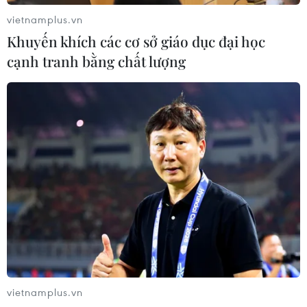
vietnamplus.vn
Khuyến khích các cơ sở giáo dục đại học
cạnh tranh bằng chất lượng
TIN CÙNG CHUYÊN MỤC
Công Phượng gặp thử thách lớn
trong ngày tái xuất V-League 2026/27
06/08/2026 11:49
vietnamplus.vn