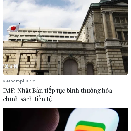
trận chung kết lượt đi AFF Cup 2022 giữa đội tuyển Việt
Nam (áo đỏ) và đội tuyển Thái Lan (áo xanh).
vietnamplus.vn
IMF: Nhật Bản tiếp tục bình thường hóa
chính sách tiền tệ