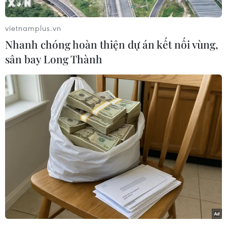
Mỹ Đình.
Theo bài báo, với sơ đồ 3-5-2, Thái Lan đã thành
vietnamplus.vn
công trong việc ngăn chặn Việt Nam triển khai
Nhanh chóng hoàn thiện dự án kết nối vùng,
thế trận tấn công.
sân bay Long Thành
Với bộ ba trung vệ là Weerathep Pomphan,
Pansa Hemwibul và Kritsada Kaman, cùng hai
cầu thủ đá cánh Sasalak Haiprakhon và
Supanan Burirat, Thái Lan không để lộ ra quá
nhiều khoảng trống cho Việt Nam khai thác.
[Việt Nam hòa kịch tính trước Thái Lan ở
chung kết lượt đi AFF Cup]
Chưa kể, việc hai cầu thủ đá cánh không dâng
quá cao trên sân, đã giúp "Voi Chiến" không để
đối phương có những pha phản công nhanh,