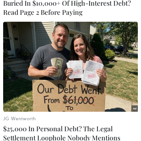
#Người biểu tình
Hòa Bình
Phú Thọ
Ai Cập
Buried In $10,000+ Of High-Interest Debt?
Anh
Áo
Read Page 2 Before Paying
Theo dõi VietnamPlus
TIN CÙNG CHUYÊN MỤC
Giao tranh dữ dội ở miền Tây Libya,
nhiều tù nhân vượt ngục
JG Wentworth
05/08/2026 05:58
$25,000 In Personal Debt? The Legal
Settlement Loophole Nobody Mentions