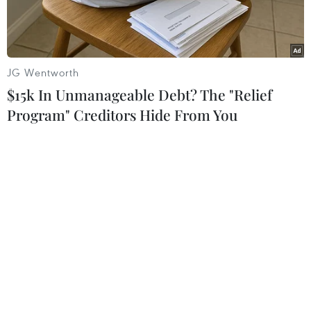
kết hành động hòa bình sau khi chính phủ thực
hiện vụ trấn áp người biểu tình ủng hộ Tổng
thống bị lật đổ Mohamed Morsi, khiến 464
người thiệt mạng.
JG Wentworth
$15k In Unmanageable Debt? The "Relief
Trên trạng Twitter, phát ngôn viên MB Gehad
Program" Creditors Hide From You
El-Haddad nêu rõ: "Chúng tôi sẽ luôn hành động
hòa bình và phi bạo lực. Chúng tôi vẫn mạnh
mẽ, không chịu khuất phục và kiên định. Chúng
tôi sẽ tiếp tục xông lên cho đến khi nào hạ bệ
được cuộc đảo chính quân sự này."
Cũng trong ngày 15/8, MB tuyên bố họ có kế
hoạch tổ chức một cuộc tuần hành mới tại thủ
đô Cairo, một ngày sau khi các lực lượng an
ninh phát động chiến dịch trấn áp bạo lực