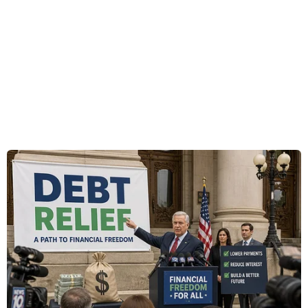
nhằm vào các thành viên của tổ chức này.
[Nga kêu gọi các lực lượng chính trị Ai Cập
kiềm chế]
Trong một tuyên bố, MB cho biết: "Các cuộc tuần
hành theo kế hoạch sẽ diễn ra trong chiều 15/8,
xuất phát từ nhà thờ Al-Iman, để phản đối hành
động bắn giết (của chính quyền)."
Cùng ngày, Thủ tướng Thổ Nhĩ Kỳ Tayyip
Erdogan hối thúc Hội đồng Bảo an Liên hợp
quốc họp khẩn cấp về tình hình Ai Cập. Còn
Australia và New Zealand cho rằng tình trạng
bạo lực ở quốc gia Bắc Phí này là một thảm họa
khủng khiếp và kêu gọi cả quân đội cũng như