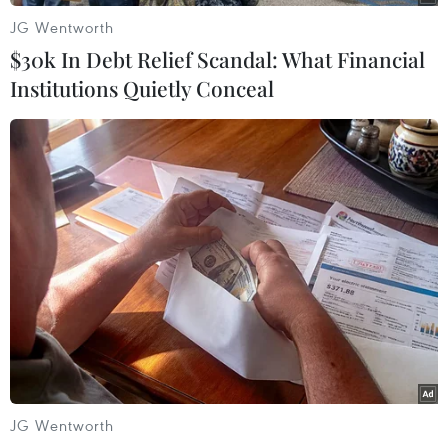
JG Wentworth
$30k In Debt Relief Scandal: What Financial
(Vietnam+)
Institutions Quietly Conceal
#Ai Cập
#Anh em Hồi giáo
#Mohamed Morsi
JG Wentworth