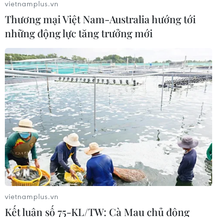
vietnamplus.vn
Thương mại Việt Nam-Australia hướng tới
những động lực tăng trưởng mới
vietnamplus.vn
TIN CÙNG CHUYÊN MỤC
Kết luận số 75-KL/TW: Cà Mau chủ động