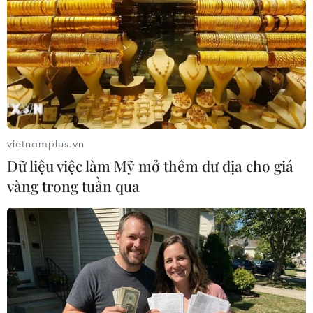
vietnamplus.vn
Dữ liệu việc làm Mỹ mở thêm dư địa cho giá
vàng trong tuần qua
#ASEAN
#Bảo vệ trẻ em
#ACWC
#Bộ Lao động
#Thương binh và Xã hội
#UNECEF
TP. Hà Nội
Theo dõi VietnamPlus