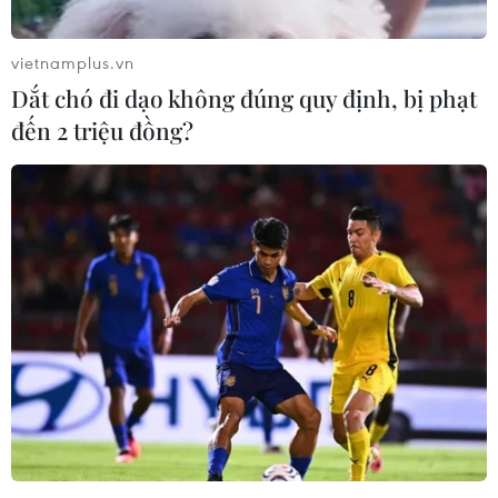
vietnamplus.vn
Dắt chó đi dạo không đúng quy định, bị phạt
Triển khai nhiều giải pháp vì sự an toàn
đến 2 triệu đồng?
của phụ nữ và trẻ em
15/05/2020 04:03
Các cấp Hội Phụ nữ đã phối hợp với những cơ quan
liên quan triển khai nhiều giải pháp thiết thực với mục
đích đảm bảo an toàn cho phụ nữ và trẻ em.