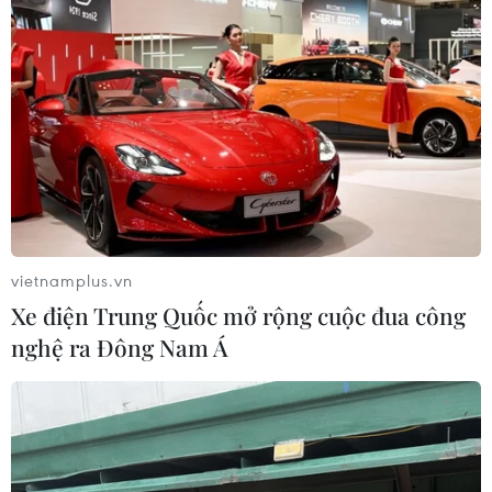
Phó Cục trưởng Cục Trẻ em cho rằng, xã hội cần thay
đổi những quan niệm lạc hậu về phụ nữ và trẻ em, cần
hiểu rõ về quan niệm “roi vọt không làm trẻ nên người,
yêu thương mạnh hơn lời quát mắng."
vietnamplus.vn
Xe điện Trung Quốc mở rộng cuộc đua công
nghệ ra Đông Nam Á