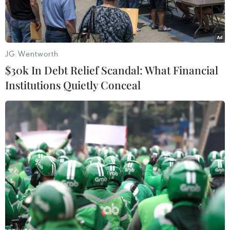
JG Wentworth
$30k In Debt Relief Scandal: What Financial
Institutions Quietly Conceal
Thứ trưởng Bộ Lao động-Thương binh và Xã hội Nguyễn Thị Hà
và Phó Vụ trưởng Vụ hợp tác quốc tế (Bộ Lao động-Thương binh
và Xã hội) Hà Thị Minh Đức chủ trì Hội nghị tại điểm cầu Hà Nội.
(Ảnh: Hoàng Hiếu/TTXVN)
Hội nghị trực tuyến về bắt nạt trẻ em tại trường