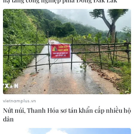
Chủ tịch Quốc hội kiêm Chủ
tịch Hạ viện Thái Lan tham quan Nhà
Quốc hội
05/08/2026 09:37
Chủ tịch Quốc hội kiêm Chủ
tịch Hạ viện Thái Lan viếng Lăng Bác
và tưởng niệm Anh hùng liệt sỹ
05/08/2026 09:20
Xem thêm
vietnamplus.vn
Nứt núi, Thanh Hóa sơ tán khẩn cấp nhiều hộ
dân