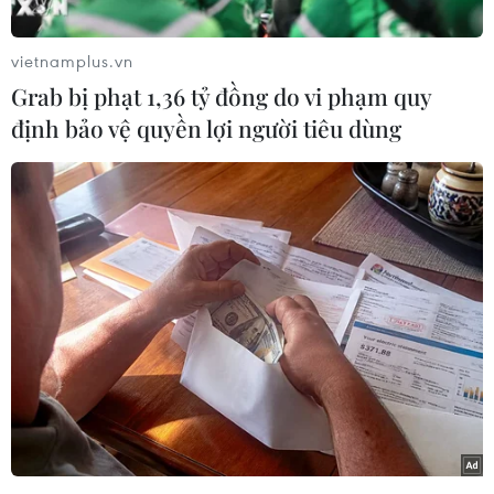
học và trên môi trường mạng trong ASEAN do
Bộ Lao động, Thương binh và Xã hội phối hợp
vietnamplus.vn
phối hợp với Ban Thư ký ASEAN và Quỹ Nhi
Grab bị phạt 1,36 tỷ đồng do vi phạm quy
đồng Liên hợp quốc (UNECEF) tổ chức, đã diễn
định bảo vệ quyền lợi người tiêu dùng
ra ngày 26/11.
Cuộc họp có sự tham dự của đại diện Ủy ban
thúc đẩy quyền của phụ nữ và trẻ em trong
ASEAN (ACWC) của các nước thành viên
ASEAN, đại diện của cơ quan chuyên ngành
ASEAN trong các lĩnh vực giáo dục, y tế, thông
tin và truyền thông, Ban Thư ký ASEAN, các cơ
quan chuyên ngành liên quan của ASEAN, đại
diện Văn phòng UNICEF tại các nước thành viên
ASEAN, các tổ chức quốc tế và các đối tác khác
của ASEAN.