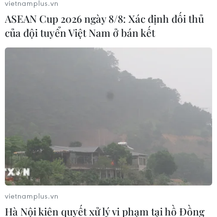
vietnamplus.vn
ASEAN Cup 2026 ngày 8/8: Xác định đối thủ
của đội tuyển Việt Nam ở bán kết
Thủ tướng chỉ thị tăng cường các giải
pháp bảo đảm quyền trẻ em
26/05/2020 14:23
Việc bảo đảm thực hiện quyền trẻ em và bảo vệ trẻ em
có những chuyển biến tích cực nhưng vẫn tồn tại nhiều
diễn biến phức tạp như bạo lực, xâm hại tình dục, tử
vong do tai nạn, lạm dụng sức lao động.
vietnamplus.vn
Hà Nội kiên quyết xử lý vi phạm tại hồ Đồng