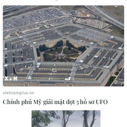
vietnamplus.vn
Chính phủ Mỹ giải mật đợt 5 hồ sơ UFO