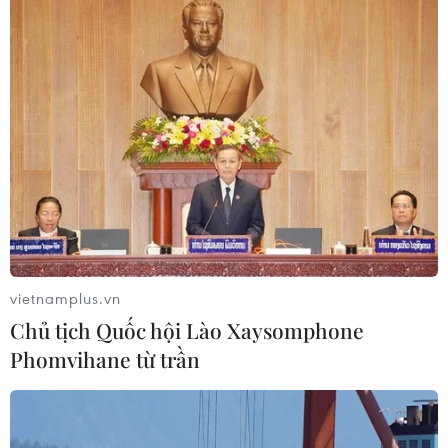
05/08/2026 23:43
Bất ổn địa chính trị kìm hãm tăng
trưởng Eurozone
05/08/2026 22:59
Tổng thống Nga thay đổi vị
trí các chỉ huy tại mặt trận Ukraine
vietnamplus.vn
05/08/2026 15:26
Chủ tịch Quốc hội Lào Xaysomphone
Phomvihane từ trần
Đâm dao ở trung tâm London, một
nữ nghi phạm bị bắt giữ
05/08/2026 15:07