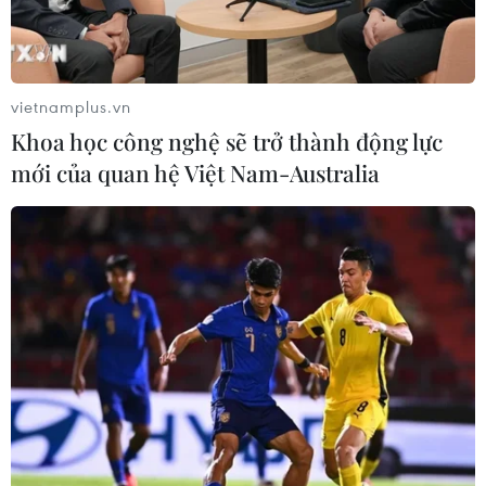
Bỉ tìm ra hướng đi mới trong điều trị
ung thư gan di căn
vietnamplus.vn
07/08/2026 04:05
Khoa học công nghệ sẽ trở thành động lực
mới của quan hệ Việt Nam-Australia
Nga thoái vốn nhà nước khỏi Sân bay
Quốc tế Sheremetyevo
07/08/2026 00:22
Nga thông báo tấn công căn
cứ ngầm của Ukraine
06/08/2026 16:21