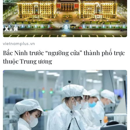
Tàu chở hàng của Thổ Nhĩ Kỳ bị tấn
công trên Biển Đen
04/08/2026 05:54
vietnamplus.vn
Bắc Ninh trước “ngưỡng cửa” thành phố trực
Vì sao Google khiến Mỹ và
thuộc Trung ương
EU đối đầu về chủ quyền số?
04/08/2026 04:13
Xem thêm