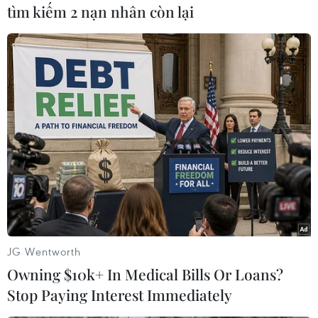
tìm kiếm 2 nạn nhân còn lại
#UAV
#Ukraine
#Ba Lan
Ba Lan
Ukraine
Theo dõi VietnamPlus
JG Wentworth
Owning $10k+ In Medical Bills Or Loans?
Stop Paying Interest Immediately
TIN LIÊN QUAN