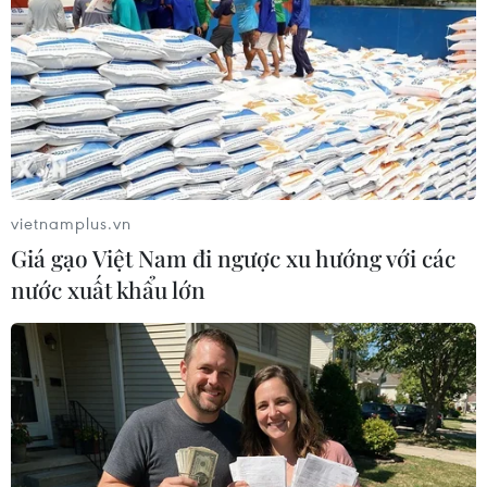
Đại diện thường trực Nga tại Liên hợp quốc Vassily
Nebenzia cho biết phía Ba Lan đã thừa nhận khả năng
các UAV có thể xuất phát từ lãnh thổ Ukraine và nhấn
mạnh Ba Lan “đã vội vàng đổ lỗi cho Nga."
vietnamplus.vn
Giá gạo Việt Nam đi ngược xu hướng với các
nước xuất khẩu lớn