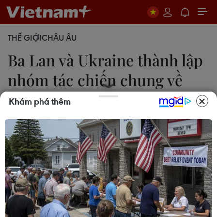
THẾ GIỚI
CHÂU ÂU
Ba Lan và Ukraine thành lập
nhóm tác chiến chung về
UAV
Khám phá thêm
18/09/2025 11:58
Bộ trưởng Quốc phòng Ukraine Denys Shmyhal
cho biết binh sỹ và kỹ sư Ukraine sẽ huấn luyện lực
lượng Ba Lan trong nhóm chung nhằm đối phó với
UAV.