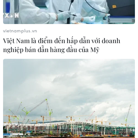
CƠ QUAN CHỦ QUẢN: THÔNG TẤN XÃ VIỆT NAM
Tổng Biên tập: TRẦN TIẾN DUẨN
vietnamplus.vn
Phó Tổng Biên tập: NGUYỄN THỊ TÁM, KHÚC THANH
Việt Nam là điểm đến hấp dẫn với doanh
THỦY
nghiệp bán dẫn hàng đầu của Mỹ
Sở hữu trí tuệ
Quy định sử dụng
RSS
Hỗ trợ
Ngôn ngữ
TTXVN
Dịch vụ tin
Quảng cáo
Liên hệ
Giấy phép số: 1374/GP-BTTTT do Bộ Thông tin và Truyền thông