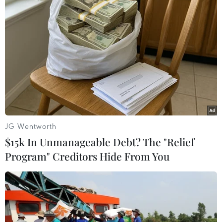
JG Wentworth
$15k In Unmanageable Debt? The "Relief
Program" Creditors Hide From You
Nga tuyên bố sẵn sàng hợp tác với Ba Lan
điều tra vụ UAV xâm nhập lãnh thổ
13/09/2025 00:03