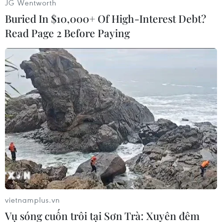
JG Wentworth
Nga: Ba Lan từ chối tham
Buried In $10,000+ Of High-Interest Debt?
vấn về sự cố UAV
Read Page 2 Before Paying
Đại diện thường trực Nga tại các
tổ chức quốc tế cho biết Bộ Quốc
phòng Ba Lan “chưa sẵn sàng”
tiếp nhận đề nghị tham vấn từ
phía Nga liên quan sự cố UAV.
(Vietnam+)
vietnamplus.vn
Vụ sóng cuốn trôi tại Sơn Trà: Xuyên đêm