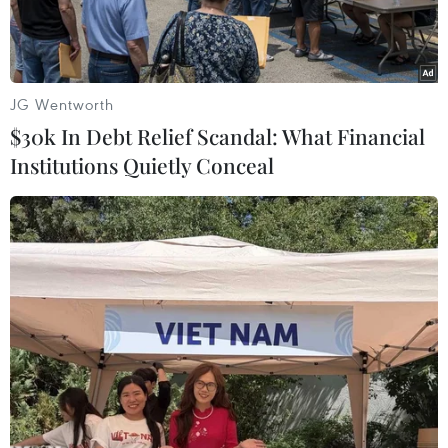
JG Wentworth
$30k In Debt Relief Scandal: What Financial
Institutions Quietly Conceal
Ảnh minh họa. (Nguồn: AFP/TTXVN)
Theo Reuters, Bộ trưởng Quốc phòng Ba Lan
Wladyslaw Kosiniak-Kamysz ngày 18/9 tuyên
bố Warsaw muốn tận dụng kiến thức và kỹ
năng của Kiev về tác chiến bằng thiết bị bay
không người lái (UAV), trong bối cảnh Ba Lan và
Ukraine công bố thành lập nhóm tác chiến
chung về hệ thống không người lái.