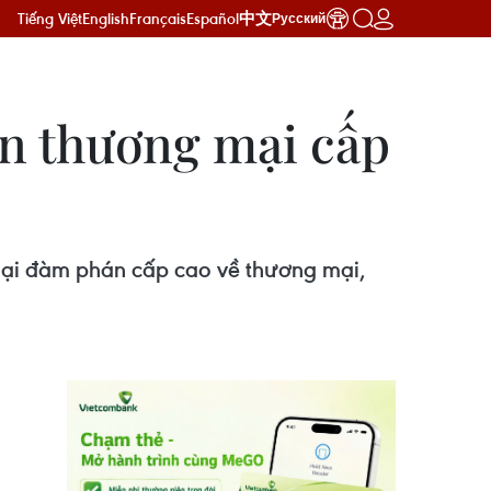
Tiếng Việt
English
Français
Español
中文
Русский
án thương mại cấp
lại đàm phán cấp cao về thương mại,