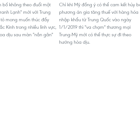
n bố không theo đuổi một
Chỉ khi Mỹ đồng ý có thể cam kết hủy b
tranh Lạnh" mới với Trung
phương án gia tăng thuế với hàng hóa
 tỏ mong muốn thúc đẩy
nhập khẩu từ Trung Quốc vào ngày
ắc Kinh trong nhiều lĩnh vực,
1/1/2019 thì "va chạm" thương mại
xoa dịu sau màn "nắn gân"
Trung-Mỹ mới có thể thực sự đi theo
hướng hòa dịu.