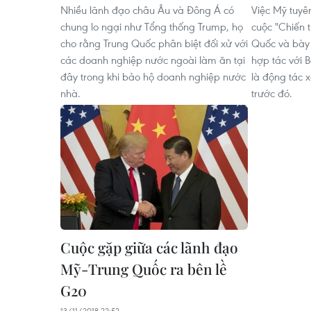
Nhiều lãnh đạo châu Âu và Đông Á có
Việc Mỹ tuyê
chung lo ngại như Tổng thống Trump, họ
cuộc "Chiến 
cho rằng Trung Quốc phân biệt đối xử với
Quốc và bày
các doanh nghiệp nước ngoài làm ăn tại
hợp tác với B
đây trong khi bảo hộ doanh nghiệp nước
là động tác 
nhà.
trước đó.
Cuộc gặp giữa các lãnh đạo
Mỹ-Trung Quốc ra bên lề
G20
13/11/2018 22:52