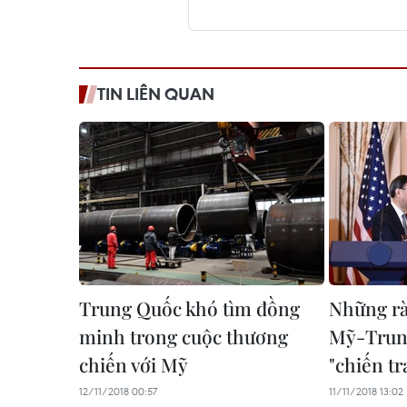
TIN LIÊN QUAN
Trung Quốc khó tìm đồng
Những rà
minh trong cuộc thương
Mỹ-Trung
chiến với Mỹ
"chiến t
12/11/2018 00:57
11/11/2018 13:02