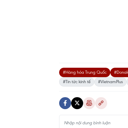
#Hàng hóa Trung Quốc
#Donal
#Tin tức kinh tế
#VietnamPlus