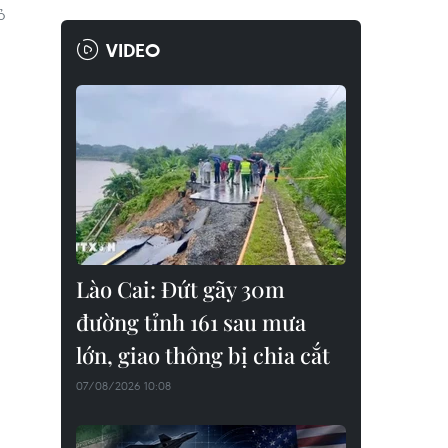
ỏ
VIDEO
Lào Cai: Đứt gãy 30m
đường tỉnh 161 sau mưa
lớn, giao thông bị chia cắt
07/08/2026 10:08