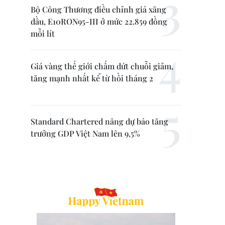
Bộ Công Thương điều chỉnh giá xăng
dầu, E10RON95-III ở mức 22.859 đồng
mỗi lít
Giá vàng thế giới chấm dứt chuỗi giảm,
tăng mạnh nhất kể từ hồi tháng 2
Standard Chartered nâng dự báo tăng
trưởng GDP Việt Nam lên 9,5%