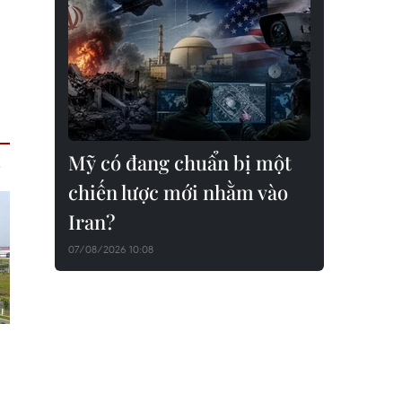
Mỹ có đang chuẩn bị một
chiến lược mới nhằm vào
Iran?
07/08/2026 10:08