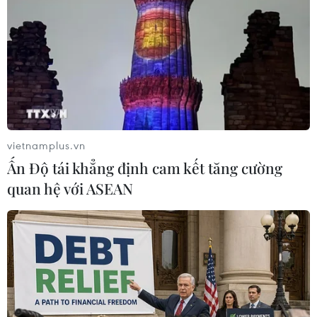
TIN LIÊN QUAN
vietnamplus.vn
Ấn Độ tái khẳng định cam kết tăng cường
quan hệ với ASEAN
Bạc Liêu: Xuất khẩu thuận lợi, giá lúa tăng