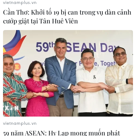
vietnamplus.vn
08/08/2026 15:01
Cần Thơ: Khởi tố 19 bị can trong vụ dàn cảnh
cướp giật tại Tân Huê Viên
Việt Nam là điểm đến hấp dẫn với
doanh nghiệp bán dẫn hàng đầu của
Mỹ
08/08/2026 13:45
Chuyên gia Nhật Bản nói Việt Nam
nên ưu tiên sản xuất và đóng gói chip
bán dẫn
08/08/2026 13:28
Sông Hồng và khát vọng kiến tạo Hà
vietnamplus.vn
Nội trở thành đô thị toàn cầu
59 năm ASEAN: Hy Lạp mong muốn phát