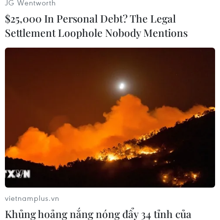
JG Wentworth
và Môi trường, Cục Thuế tỉnh, được Ủy ban
$25,000 In Personal Debt? The Legal
nhân dân thành phố Bạc Liêu chịu trách nhiệm
Settlement Loophole Nobody Mentions
tổ chức thực hiện các bước tiếp theo đúng quy
định hiện hành về thu hồi giấy chứng nhận đầu
tư, các nghĩa vụ về tài chính, đất đai, môi
trường, xây dựng đề xuất phương án khai thác
sử dụng khu đất dự án sao cho đạt hiệu quả cao
nhất.
Đối với Công ty cổ phần Quốc tế Phương Đông
thì chịu trách nhiệm thực hiện hoàn thành thủ
tục thanh lý dự án theo quy định của pháp luật;
xử lý các khoản nợ, các nghĩa vụ thuế, tài
chính...(nếu có) theo đúng luật định.
vietnamplus.vn
[Bạc Liêu dẫn đầu cả nước về thu hút vốn
Khủng hoảng nắng nóng đẩy 34 tỉnh của
đầu tư trực tiếp nước ngoài]