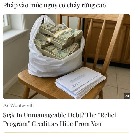
Pháp vào mức nguy cơ cháy rừng cao
Dự án Bệnh viện Đa khoa du lịch-nghỉ dưỡng
quốc tế Phương Đông có diện tích rộng 9,4 ha ở
khóm Nhà Mát, phường Nhà Mát, thành phố Bạc
Liêu.
Dự án được cấp giấy chứng nhận đầu tư vào
ngày 18/1/2012, do Công ty cổ phần Quốc tế
Phương Đông làm chủ đầu tư với quy mô 800
giường bệnh, gồm 500 giường điều trị nội trú và
300 giường nghỉ dưỡng, với tổng mức đầu tư dự
kiến là 4.500 tỷ đồng.
Theo ông Trần Minh Hải, Phó Giám đốc Sở Kế
JG Wentworth
hoạch và Đầu tư tỉnh Bạc Liêu, mặc dù đã được
$15k In Unmanageable Debt? The "Relief
Ủy ban nhân dân tỉnh chấp thuận cho phép gia
Program" Creditors Hide From You
hạn tiến độ thực hiện nhưng đến nay, nhà đầu