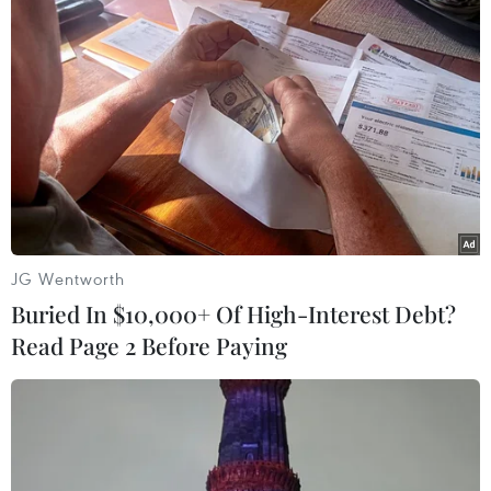
#Bạc Liêu
#Đầu tư dự án
#Dự án Bệnh viện Đa khoa
#Lãng phí nguồn tài nguyên
#Luật Đầu tư
JG Wentworth
#Chậm tiến độ
Bạc Liêu
Cà Mau
Buried In $10,000+ Of High-Interest Debt?
Read Page 2 Before Paying
Theo dõi VietnamPlus