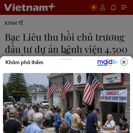
KINH TẾ
Bạc Liêu thu hồi chủ trương
đầu tư dự án bệnh viện 4.500
tỷ đồng
Khám phá thêm
Chanh Đa
18/02/2021 12:34
Dự án Bệnh viện Đa khoa du lịch-nghỉ dưỡng quốc
tế Phương Đông có diện tích rộng 9,4 ha ở khóm
Nhà Mát, phường Nhà Mát, thành phố Bạc Liêu.