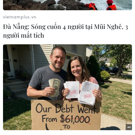
Phương Đông tại phường Nhà Mát, thành phố
Bạc Liêu, tỉnh Bạc Liêu với tổng mức đầu tư dự
vietnamplus.vn
kiến là 4.500 tỷ đồng.
Đà Nẵng: Sóng cuốn 4 người tại Mũi Nghê, 3
người mất tích
Theo văn bản của Ủy ban nhân dân tỉnh Bạc
Liêu, do tiến độ thực hiện dự án đã rất chậm so
với chủ trương của Ủy ban Nhân dân tỉnh, nhà
đầu tư không chứng minh được năng lực tài
chính thực hiện dự án theo cam kết và để không
lãng phí tài nguyên đất nên Chủ tịch Ủy ban
Nhân dân tỉnh Bạc Liêu đồng ý với kiến nghị
của Sở Kế hoạch và Đầu tư thu hồi chủ trương
đầu tư đối với dự án Bệnh viện Đa khoa du lịch-
nghỉ dưỡng quốc tế Phương Đông.
Chủ tịch Ủy ban Nhân dân tỉnh Bạc Liêu giao Sở
Kế hoạch và Đầu tư, Sở Tài chính, Sở Tài nguyên