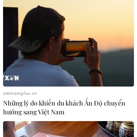
tư vẫn chưa chứng minh được nguồn lực để tiếp
tục thực hiện dự án.
Việc chậm đưa dự án đi vào hoạt động đã gây
lãng phí nguồn tài nguyên đất, tạo dư luận
không tốt trong nhân dân, gây ảnh hưởng rất
lớn đến môi trường đầu tư của tỉnh. Đến nay,
dự án đã đủ điều kiện thu hồi theo quy định của
Luật Đầu tư./.
(TTXVN/Vietnam+)
vietnamplus.vn
Những lý do khiến du khách Ấn Độ chuyển
hướng sang Việt Nam