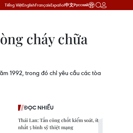
Tiếng Việt
English
Français
Español
中文
Русский
hòng cháy chữa
ăm 1992, trong đó chỉ yêu cầu các tòa
ĐỌC NHIỀU
Thái Lan: Tấn công chốt kiểm soát, ít
nhất 5 binh sỹ thiệt mạng