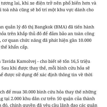
tương lai, khi xe điện trở nên phổ biến hơn và
 toà nhà cũng sẽ bố trí một khu vực dành cho
n quản lý đô thị Bangkok (BMA) đã tiến hành
 hỏa trên khắp thủ đô để đảm bảo an toàn công
, cơ quan chức năng đã phát hiện gần 10.000
 thế khẩn cấp.
Tavida Kamolvej - cho biết sẽ tốn 16,5 triệu
ị. Sau khi được thay thế, mỗi bình cứu hỏa sẽ
ể được sử dụng để xác định thông tin về thời
ch để mua 30.000 bình cứu hỏa thay thế những
 tại 2.000 khu dân cư trên 50 quận của thành
h đó, chính quyền đã yêu cầu lãnh đạo các quận