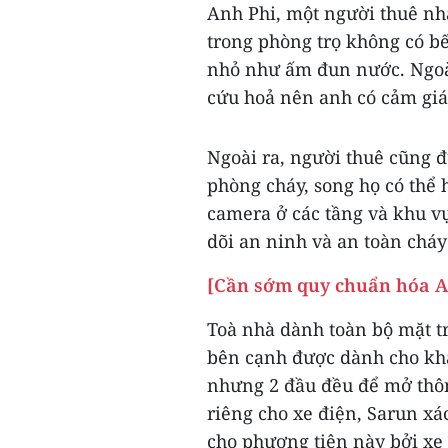
Anh Phi, một người thuê nhà
trong phòng trọ không có bế
nhỏ như ấm đun nước. Ngoài
cứu hoả nên anh có cảm giá
Ngoài ra, người thuê cũng đ
phòng cháy, song họ có thể 
camera ở các tầng và khu vự
dõi an ninh và an toàn cháy
[Cần sớm quy chuẩn hóa A
Toà nhà dành toàn bộ mặt t
bên cạnh được dành cho khá
nhưng 2 đầu đều để mở thôn
riêng cho xe điện, Sarun x
cho phương tiện này bởi xe