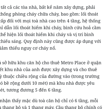
ất cả các tòa nhà, bất kể năm xây dựng, phải
 thống phòng cháy chữa cháy, bao gồm: lối thoát
p đối với mọi toà nhà cao trên 4 tầng, hệ thống
hỉ dẫn lối thoát hiểm khi cháy, bình cứu hoả cầm
thể hiện lối thoát hiểm khi cháy và vị trí bình
 chiếu sáng. Quy định này cũng được áp dụng với
giảm thiểu nguy cơ cháy nổ.
sở hữu khu căn hộ cho thuê Metro Place ở quận
ết khu nhà của anh được xây dựng và cho thuê
 thuộc chiều rộng của đường vào (trong trường
ó bề rộng dưới 10 mét) mà khu nhà được yêu
ét, tương đương 5 đến 6 tầng.
nhận thấy mặc dù toà căn hộ chỉ có 6 tầng, mỗi
u thang bộ và 1 thang máy. Cầu thang bộ chính có