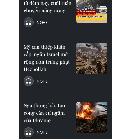
từ đêm nay, cuối tuần
chuyển nắng nóng
NGHE
Mỹ can thiệp khẩn
cấp, ngăn Israel mở
rộng đòn trừng phạt
Hezbollah
NGHE
Nga thông báo tấn
công căn cứ ngầm
của Ukraine
NGHE