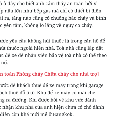
 ở đây cho biết anh cảm thấy an toàn bởi vì
p nấu lớn như bếp gas mà chỉ có thiết bị điện
 ra, tầng nào cũng có chuông báo cháy và bình
c yên tâm, không lo lắng về nguy cơ cháy.
ược yêu cầu không hút thuốc lá trong căn hộ để
hút thuốc ngoài hiên nhà. Toà nhà cũng lắp đặt
c để xe để nhân viên bảo vệ toà nhà có thể theo
 nổ.
n toàn Phòng cháy Chữa cháy cho nhà trọ]
rước để khách thuê để xe máy trong khi garage
ch thuê đỗ ô tô. Khu để xe máy có mái che
g ra đường. Khi được hỏi về khu vực dành
ác nhận khu nhà của anh hiện chưa có chỗ dành
 điện còn khá mới mẻ ở Bangkok.