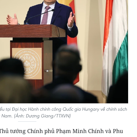
u tại Đại học Hành chính công Quốc gia Hungary về chính sách
t Nam. (Ảnh: Dương Giang/TTXVN)
Thủ tướng Chính phủ Phạm Minh Chính và Phu