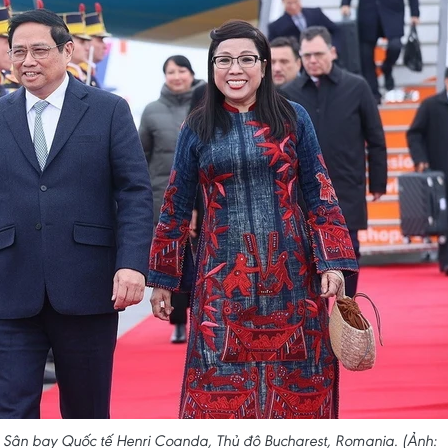
 Sân bay Quốc tế Henri Coanda, Thủ đô Bucharest, Romania. (Ảnh: