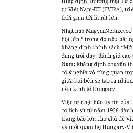
Hiệp định Thương mại Tự d
tư Việt Nam-EU (EVIPA), tr
thời gian tới là rất lớn.
Nhật báo MagyarNemzet số r
hội lớn,” trong đó nêu bật
khẳng định chính sách “Mở
đang trỗi dậy; đánh giá cao
Nam; khẳng định chuyến t
có ý nghĩa vô cùng quan trọ
giữa hai bên sẽ tạo ra nhiều
nền kinh tế Hungary.
Việc tờ nhật báo uy tín của
có lịch sử từ năm 1938 dàn
trang báo lớn cho chủ đề V
và mối quan hệ Hungary-V