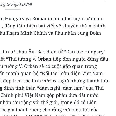
ng Giang/TTXVN)
chí Hungary và Romania luôn thể hiện sự quan
in, đăng tải nhiều bài viết về chuyến thăm chính
phủ Phạm Minh Chính và Phu nhân cùng Đoàn
tin từ châu Âu, Báo điện tử “Dân tộc Hungary”
viết “Thủ tướng V. Orban tiếp đón người đứng đầu
ủ tướng V. Orban sẽ có cuộc gặp quan trọng
ấn mạnh quan hệ “Đối tác Toàn diện Việt Nam-
t đẹp trên các lĩnh vực; ca ngợi những thành tựu
g định tinh thần “dám nghĩ, dám làm” của Thủ
Chính phủ Việt Nam góp phần đưa đất nước
nhập sâu rộng với thế giới, trong đó có Liên
ốc gia thành viên; cho rằng với hiệu lực của