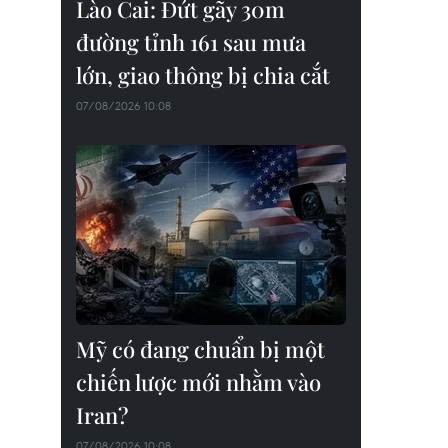
Lào Cai: Đứt gãy 30m
đường tỉnh 161 sau mưa
lớn, giao thông bị chia cắt
07/08/2026 10:08
Mỹ có đang chuẩn bị một
chiến lược mới nhằm vào
Iran?
07/08/2026 10:08