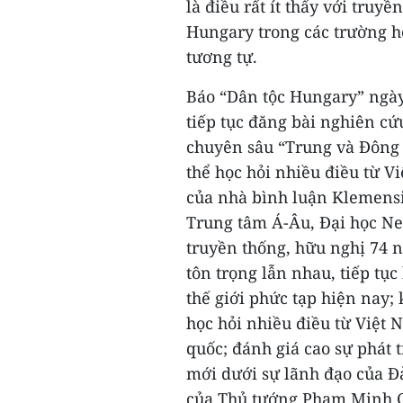
là điều rất ít thấy với truyề
Hungary trong các trường 
tương tự.
Báo “Dân tộc Hungary” ngày
tiếp tục đăng bài nghiên cứ
chuyên sâu “Trung và Đông
thể học hỏi nhiều điều từ V
của nhà bình luận Klemensit
Trung tâm Á-Âu, Đại học N
truyền thống, hữu nghị 74 
tôn trọng lẫn nhau, tiếp tục
thế giới phức tạp hiện nay
học hỏi nhiều điều từ Việt 
quốc; đánh giá cao sự phát 
mới dưới sự lãnh đạo của 
của Thủ tướng Phạm Minh Ch