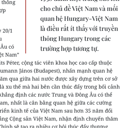
n thông
cho chủ đề Việt Nam và mối
hợp
quan hệ Hungary-Việt Nam
là điều rất ít thấy với truyền
 20/1
thông Hungary trong các
u
 Âu có
trường hợp tương tự.
iệt Nam”
s Péter, cộng tác viên khoa học cao cấp thuộc
eumann János (Budapest), nhấn mạnh quan hệ
năm qua giữa hai nước được xây dựng trên cơ sở
 là xu thế mà hai bên cần thúc đẩy trong bối cảnh
; khẳng định các nước Trung và Đông Âu có thể
Nam, nhất là cân bằng quan hệ giữa các cường
triển kinh tế của Việt Nam sau hơn 35 năm đổi
Đảng Cộng sản Việt Nam, nhận định chuyến thăm
ính sẽ tạo ra nhiều cơ hội thúc đẩy thương