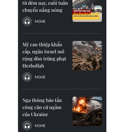
từ đêm nay, cuối tuần
chuyển nắng nóng
NGHE
Mỹ can thiệp khẩn
cấp, ngăn Israel mở
rộng đòn trừng phạt
Hezbollah
NGHE
Nga thông báo tấn
công căn cứ ngầm
của Ukraine
NGHE