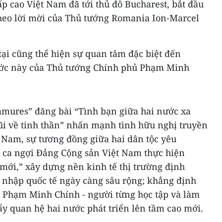
p cao Việt Nam đã tới thủ đô Bucharest, bắt đầu
heo lời mời của Thủ tướng Romania Ion-Marcel
 tại cũng thể hiện sự quan tâm đặc biệt đến
ớc này của Thủ tướng Chính phủ Phạm Minh
amures” đăng bài “Tình bạn giữa hai nước xa
ũi về tinh thần” nhấn mạnh tình hữu nghị truyền
 Nam, sự tương đồng giữa hai dân tộc yêu
; ca ngợi Đảng Cộng sản Việt Nam thực hiện
mới,” xây dựng nền kinh tế thị trường định
i nhập quốc tế ngày càng sâu rộng; khẳng định
 Phạm Minh Chính - người từng học tập và làm
đẩy quan hệ hai nước phát triển lên tầm cao mới.