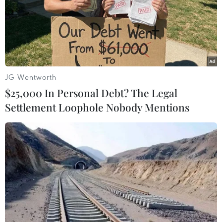
Theo dõi VietnamPlus
JG Wentworth
$25,000 In Personal Debt? The Legal
TIN LIÊN QUAN
Settlement Loophole Nobody Mentions