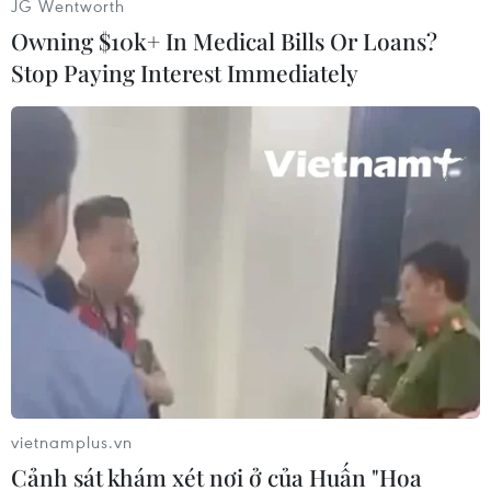
JG Wentworth
tình hình sức khỏe, ăn ở của các ngư dân cũng
Owning $10k+ In Medical Bills Or Loans?
như thông báo về quy trình thủ tục đưa ngư dân
Stop Paying Interest Immediately
về nước bằng chuyến bay cứu trợ được chính
phủ phê duyệt.
[Bảo hộ công dân được ưu tiên trong lĩnh vực
đối ngoại của Việt Nam]
Đại sứ Trần Việt Thái cũng cho biết toàn bộ hồ
sơ của ngư dân đã được chuyển tới các cơ quan
chức năng để giải quyết, xác minh nhân thân và
cấp hộ chiếu theo đúng quy định của Luật xuất
nhập cảnh. Tuy nhiên, quá trình này đòi hỏi
nhiều thời gian hơn so với thủ tục cấp giấy
thông hành trước đây.
vietnamplus.vn
Các ngư dân cũng tha thiết bày tỏ nguyện vọng
Cảnh sát khám xét nơi ở của Huấn "Hoa