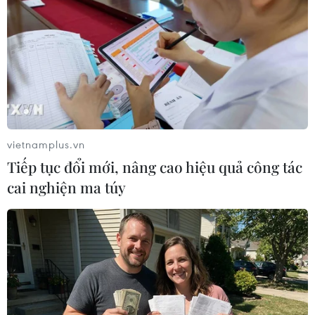
vietnamplus.vn
Tiếp tục đổi mới, nâng cao hiệu quả công tác
cai nghiện ma túy
#Đại sứ quán Việt Nam tại Malaysia
#Bảo hộ ngư dân
#Chìm tàu
#Thăm dò dầu khí
#Vùng lãnh hải
Malaysia