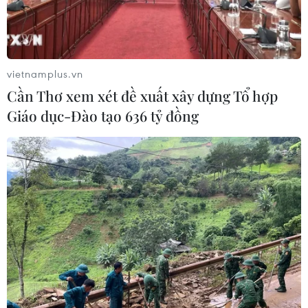
Động đất tại Nhật Bản: Chưa ghi
nhận thông tin công dân Việt Nam bị
thương vong
vietnamplus.vn
28/07/2026 22:51
Cần Thơ xem xét đề xuất xây dựng Tổ hợp
Giáo dục-Đào tạo 636 tỷ đồng
Động đất tại Nhật Bản: Cộng đồng
người Việt vẫn an toàn
28/07/2026 13:49
Cộng đồng người Việt tại Campuchia
thành kính tri ân các anh hùng liệt sỹ
27/07/2026 08:04