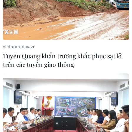
Lao động Việt Nam dũng cảm
cứu người trong động đất
Kumamoto
29/07/2026 07:41
vietnamplus.vn
Tuyên Quang khẩn trương khắc phục sạt lở
Động đất tại Nhật Bản: Các cơ quan
trên các tuyến giao thông
đại diện Việt Nam khẩn trương bảo
hộ công dân
29/07/2026 07:21
Động đất tại Nhật Bản: Một lao động
Việt Nam thiệt mạng tại Kumamoto
29/07/2026 03:04