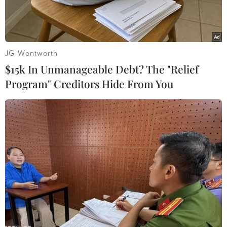
phê duyệt.
JG Wentworth
$15k In Unmanageable Debt? The "Relief
Program" Creditors Hide From You
Bốn ngư dân Việt Nam bị chìm tàu và được cứu sống. (Ảnh: Hà
Ngọc/Vietnam+)
Ngày 8/4, tại trụ sở Đại sứ quán Việt Nam tại
Malaysia, Đại sứ Việt Nam tại Malaysia Trần
Việt Thái đã có buổi tiếp xúc và thăm hỏi 4 ngư
dân bị chìm tàu và trôi dạt vào vùng biển