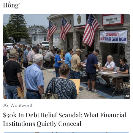
hoàn tất các thủ tục cần thiết để được sớm về
Hồng"
nước, đoàn tụ gia đình, đồng thời bày tỏ xúc
động trước tình cảm của Đại sứ quán cũng như
kiều bào Việt Nam tại Malaysia đã đùn bọc hỗ
trợ trong thời gian vừa qua.
Ngư dân Lê Hoàng Em xúc động nói: "Được Đại
sứ quán bố trí nơi ăn chỗ ở như hiện nay, em
mừng lắm, bốn anh em chỉ muốn ở chung một
phòng, để được nhìn thấy nhau. Nhớ lại cảnh
trôi nổi trên biển, mỗi đứa một nơi, em nghĩ
mình không sống nổi. Giờ đây, em như được
sinh ra lần thứ hai vậy."
JG Wentworth
$30k In Debt Relief Scandal: What Financial
Institutions Quietly Conceal