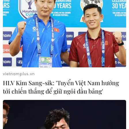
Bảo hộ công dân được ưu tiên trong lĩnh
vực đối ngoại của Việt Nam
25/03/2021 13:14
Người Phát ngôn Bộ Ngoại giao khẳng định bảo hộ
công dân là một trong những lĩnh vực ưu tiên trong đối
ngoại của Việt Nam nói riêng cũng như trong chính sách
của Đảng và Nhà nước Việt Nam nói chung.
vietnamplus.vn
HLV Kim Sang-sik: 'Tuyển Việt Nam hướng
tới chiến thắng để giữ ngôi đầu bảng'