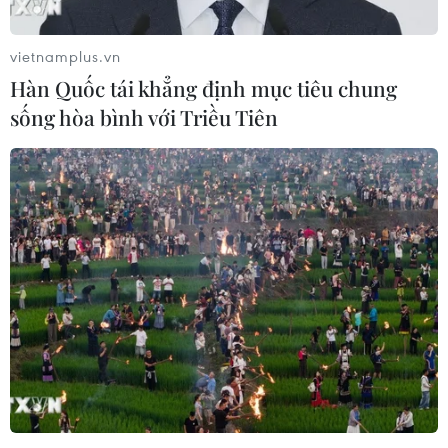
vietnamplus.vn
Hàn Quốc tái khẳng định mục tiêu chung
sống hòa bình với Triều Tiên
Bộ Ngoại giao xây dựng kế hoạch đưa công
dân về nước một cách an toàn
25/02/2021 11:20
Trả lời phóng viên về mở lại đường bay hồi hương công
dân Việt ở nước ngoài, Người Phát ngôn Lê Thị Thu
Hằng cho biết Bộ xây dựng kế hoạch đưa công dân về
nước một cách an toàn, phù hợp với tình hình.