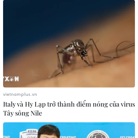
Trải qua hơn 1 năm ứng phó và kiểm soát thành công
đại dịch COVID-19, Việt Nam rút ra 9 bài học kinh
nghiệm để có thể thực hiện thắng lợi mục tiêu kép: vừa
phòng chống dịch bệnh vừa phát triển KT-XH.
vietnamplus.vn
Italy và Hy Lạp trở thành điểm nóng của virus
Tây sông Nile