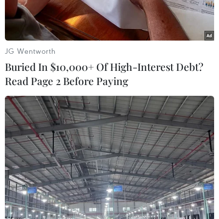
JG Wentworth
Buried In $10,000+ Of High-Interest Debt?
Read Page 2 Before Paying
Bão Noru gây ảnh hưởng đến miền Đông Bắc Thái Lan.
(Nguồn: thaipbsworld)
Bão Noru đã tràn tới khu vực Đông Bắc Thái Lan
đêm 28 rạng sáng 29/9, gây gió mạnh và mưa