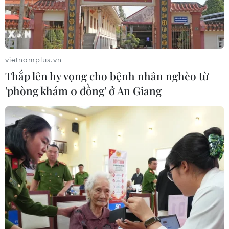
Mỹ trục xuất gần 1,5 triệu người nhập
cư trái phép trong 12 tháng
vietnamplus.vn
04/08/2026 22:43
Thắp lên hy vọng cho bệnh nhân nghèo từ
'phòng khám 0 đồng' ở An Giang
WHO ghi nhận tín hiệu tích cực từ
thử nghiệm điều trị Ebola tại Congo
04/08/2026 22:42
Italy: Hai trận động đất liên tiếp làm
rung chuyển khu vực gần tháp
nghiêng Pisa
04/08/2026 22:41