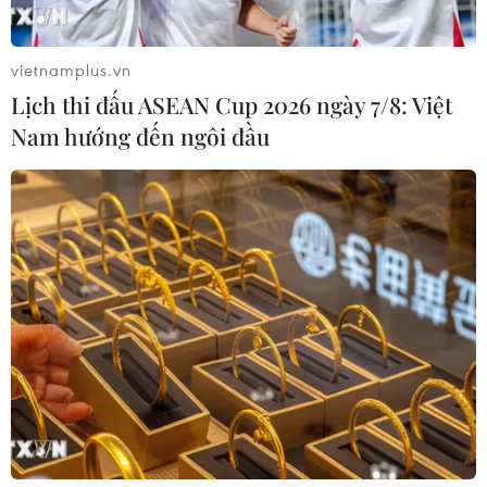
vietnamplus.vn
Lịch thi đấu ASEAN Cup 2026 ngày 7/8: Việt
Nam hướng đến ngôi đầu
Nhiều tuyến đường tại Quảng Bình bị
ngập, chia cắt sau bão số 4-Noru
28/09/2022 22:59
Do ảnh hưởng của báo số 4, tỉnh Quảng Bình đã có
mưa to trên diện rộng, nhất là xã miền núi, vùng cao,
khu vực biên giới, gây ngập nhiều ngầm tràn và các
tuyến đường giao thông.