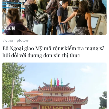
05/08/2026 06:31
Động đất mạnh làm rung chuyển
miền Nam Philippines
05/08/2026 05:29
vietnamplus.vn
Bộ Ngoại giao Mỹ mở rộng kiểm tra mạng xã
hội đối với đương đơn xin thị thực
Điểm hẹn ngắm băng trôi và cá voi ở
Canada
05/08/2026 01:08
Mưa lũ, sạt lở tại Sri Lanka khiến 5
người thiệt mạng
04/08/2026 23:09