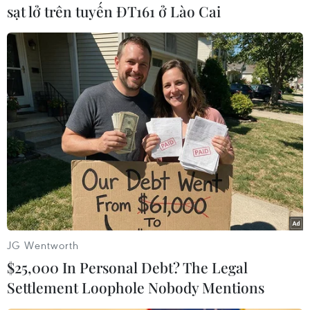
vùng bị ngập, trong bối cảnh bão Noru được dự
sạt lở trên tuyến ĐT161 ở Lào Cai
báo sẽ gây mưa lớn tại nhiều quận thuộc vùng
thủ đô./.
(TTXVN/Vietnam+)
JG Wentworth
$25,000 In Personal Debt? The Legal
Settlement Loophole Nobody Mentions