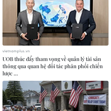
vietnamplus.vn
UOB thúc đẩy tham vọng về quản lý tài sản
thông qua quan hệ đối tác phân phối chiến
lược …
Trung Quốc: Hải Nam đóng cửa nhiều
dịch vụ để đối phó với bão Noru
27/09/2022 06:10
Do ảnh hưởng của bão, chính quyền tỉnh Hải Nam đã
ngừng một số dịch vụ đường sắt, trong khi các hoạt