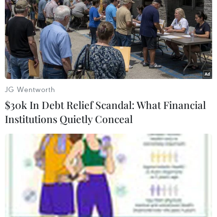
động tại 3 cảng ở thành phố Hải Khẩu thủ phủ của tỉnh
cũng sẽ tạm dừng từ 15 giờ ngày 27/9.
JG Wentworth
$30k In Debt Relief Scandal: What Financial
Institutions Quietly Conceal
Thừa Thiên-Huế: Tập trung khắc phục
thiệt hại sau bão số 4-Noru