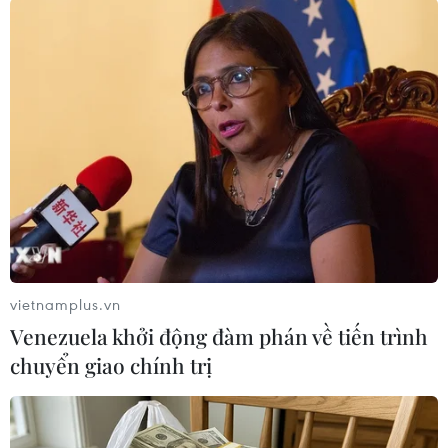
#Thái Lan
#Bão Noru
#Ngập lụt
#Phòng chống lụt bão
#Hủy chuyến bay
Theo dõi VietnamPlus
vietnamplus.vn
TIN LIÊN QUAN
Venezuela khởi động đàm phán về tiến trình
chuyển giao chính trị