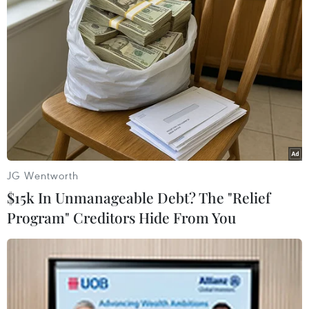
Sức mạnh kinh hoàng của siêu bão
Noru khi đi qua Philippines
JG Wentworth
26/09/2022 04:08
$15k In Unmanageable Debt? The "Relief
Cơn bão đã suy yếu một chút, nhưng sức gió vẫn duy trì
Program" Creditors Hide From You
185 km/h và gió giật lên tới 240 km/h. Thống kê ban
đầu cho thấy đã có ít nhất 5 nhân viên cứu hộ thiệt
mạng tại tỉnh Bulacan của Philippines.