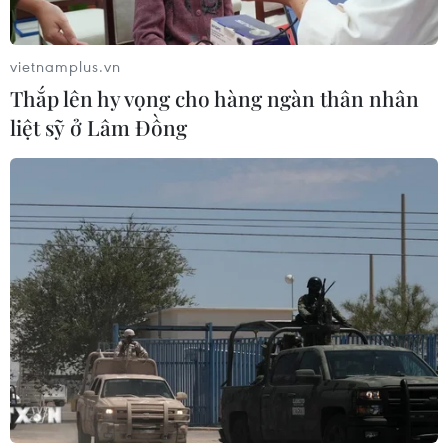
Xem thêm
vietnamplus.vn
Thắp lên hy vọng cho hàng ngàn thân nhân
liệt sỹ ở Lâm Đồng
CƠ QUAN CHỦ QUẢN: THÔNG TẤN XÃ VIỆT NAM
Tổng Biên tập: TRẦN TIẾN DUẨN
Phó Tổng Biên tập: NGUYỄN THỊ TÁM, KHÚC THANH
THỦY
Sở hữu trí tuệ
Quy định sử dụng
RSS
Hỗ trợ
Ngôn ngữ
TTXVN