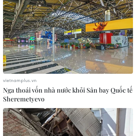
vietnamplus.vn
Nga thoái vốn nhà nước khỏi Sân bay Quốc tế
Sheremetyevo