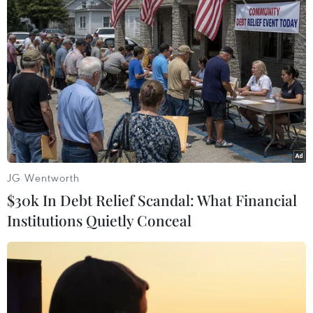
Xe tải va chạm xe máy tại Đắk Lắk
làm hai người thương vong
08/08/2026 14:58
Chuyển Bộ Công an thông tin 7 cá
nhân bán vàng không rõ nguồn gốc
08/08/2026 14:37
JG Wentworth
$30k In Debt Relief Scandal: What Financial
Institutions Quietly Conceal
Olympic Trí tuệ nhân
tạo quốc tế 2026: 7/8 học sinh Việt
Nam đoạt huy chương
08/08/2026 14:24