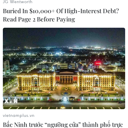
JG Wentworth
của cán bộ, phóngviên Thông tấn xã Việt Nam
Buried In $10,000+ Of High-Interest Debt?
và các kiều bào, doanh nghiệp nhằm chia sẻ
Read Page 2 Before Paying
động viênđồng bào Hà Tĩnh bị thiệt hại nặng nề
sau các trận bão lụt./.
Phan Quân (Vietnam+)
vietnamplus.vn
Bắc Ninh trước “ngưỡng cửa” thành phố trực