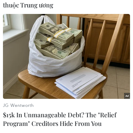
thuộc Trung ương
#Hà Tĩnh
#VietnamPlus
#Hương Khê
#Ủng hộ
Hà Tĩnh
Áo
Thụy Điển
Việt Nam
Theo dõi VietnamPlus
JG Wentworth
$15k In Unmanageable Debt? The "Relief
Program" Creditors Hide From You