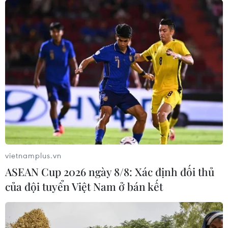
Lâm Đồng: Mùa trái chín “mở lối”
cho du lịch nông nghiệp La Dạ
08/08/2026 06:43
Vụ phế liệu bằng sắt, nhọn rơi trên
cao tốc: Tài xế xe chở mắc nhiều lỗi vi
phạm
08/08/2026 06:37
vietnamplus.vn
ASEAN Cup 2026 ngày 8/8: Xác định đối thủ
Nghệ An: Lũ cuốn cầu tạm trên sông
của đội tuyển Việt Nam ở bán kết
Nậm Nơn khiến 3 bản ở xã Mỹ Lý bị
chia cắt
08/08/2026 06:36