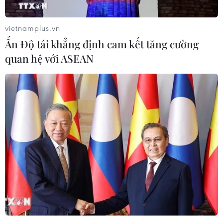
đồng bào nghèo xã Hùng Sơn
08/08/2026 09:58
vietnamplus.vn
Ấn Độ tái khẳng định cam kết tăng cường
Hiện trường vụ ghe gỗ phát
quan hệ với ASEAN
nổ trên sông Sài Gòn khiến một
người thiệt mạng
08/08/2026 09:03
Khởi tố 19 đối tượng cướp
giật tài sản tại Công ty Tân Huê Viên
08/08/2026 08:52
Bí thư Thành ủy Hà Nội thúc tiến độ
hai dự án giao thông trọng điểm