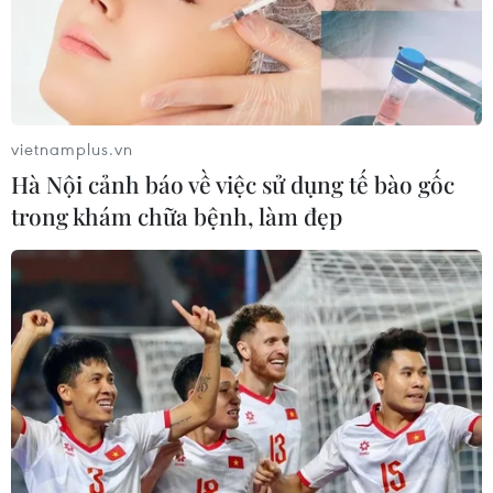
vietnamplus.vn
Hà Nội cảnh báo về việc sử dụng tế bào gốc
trong khám chữa bệnh, làm đẹp
TIN CÙNG CHUYÊN MỤC
Tiến "Bịp" hầu tòa trong vụ
án tổ chức sử dụng trái phép chất ma
túy
07/08/2026 04:40