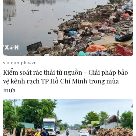
TIN LIÊN QUAN
vietnamplus.vn
Kiểm soát rác thải từ nguồn - Giải pháp bảo
vệ kênh rạch TP Hồ Chí Minh trong mùa
mưa
An Giang: Truy tìm 5 đối tượng buôn lậu