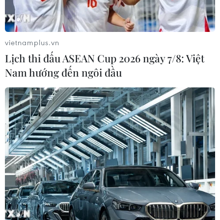
Khởi tố đối tượng giả danh Công an,
lừa đảo "chạy án" tại Đắk Lắk
vietnamplus.vn
06/08/2026 15:07
Lịch thi đấu ASEAN Cup 2026 ngày 7/8: Việt
Nam hướng đến ngôi đầu
Cảnh sát khám xét nơi ở của Huấn
"Hoa Hồng"
06/08/2026 15:04
Bãi bỏ một số văn bản quy phạm
pháp luật không còn phù hợp
06/08/2026 09:59