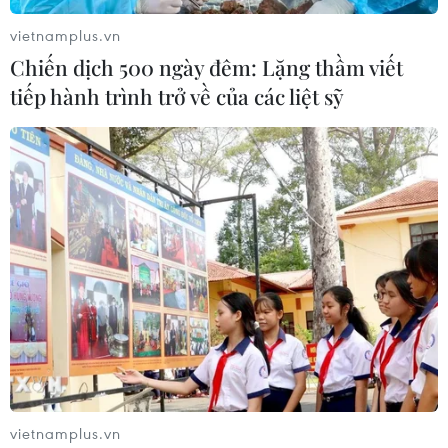
vietnamplus.vn
Chiến dịch 500 ngày đêm: Lặng thầm viết
tiếp hành trình trở về của các liệt sỹ
Vụ xăng giả ở Đồng Nai: Bắt thêm 1 đối
tượng mua bán hóa đơn giả
18/02/2021 03:53
Khám xét tại nhà Lê Thanh Trung, công an thu giữ 6
CPU máy tính, 15 thùng tài liệu, hóa đơn, 1 máy tính
bảng, 2 điện thoại, 2 xe ôtô, nhiều tiền mặt, 27 con dấu
vietnamplus.vn