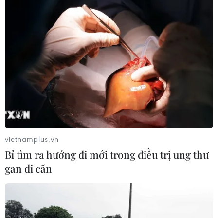
05/08/2026 13:41
Lập kênh TikTok khởi nghiệp, lừa
đảo chiếm đoạt 15 tỷ đồng
05/08/2026 11:36
Đắk Lắk: Án phạt nghiêm minh với
đối tượng phá hoại đoàn kết dân tộc
vietnamplus.vn
05/08/2026 09:58
Bỉ tìm ra hướng đi mới trong điều trị ung thư
gan di căn
Hà Nội xét xử ổ nhóm 50 đối tượng tổ
chức sử dụng ma túy trong quán
karaoke