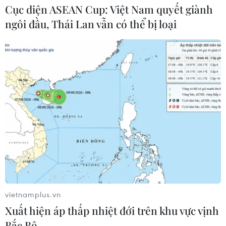
Cục diện ASEAN Cup: Việt Nam quyết giành
hiện trường, điều tra nguyên nhân
ngôi đầu, Thái Lan vẫn có thể bị loại
vụ cháy chợ Biên Hòa
06/08/2026 04:37
Nâng cao hiệu quả đấu tranh phòng,
chống tội phạm và vi phạm pháp luật
06/08/2026 04:13
Cảnh báo thủ đoạn lừa đảo đưa lao
động thời vụ sang Hàn Quốc
06/08/2026 04:11
vietnamplus.vn
Xuất hiện áp thấp nhiệt đới trên khu vực vịnh
24 năm tù cho 2 vợ chồng tổ
Bắc Bộ