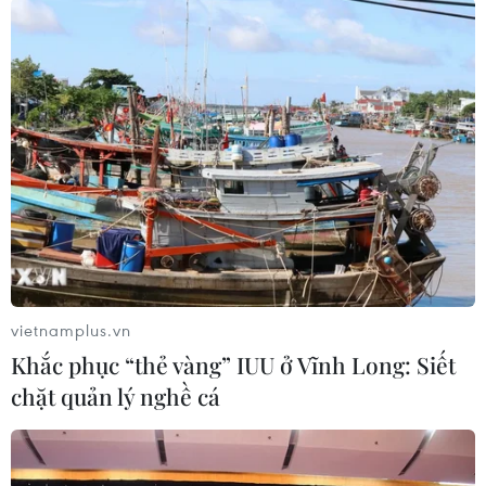
Sau thời gian lẩn trốn, đến ngày 16/2/2021,
Điện, Thanh, Hồng, Bửu và Tuấn đã đến Công
an huyện An Phú đầu thú. Tại cơ quan Công an,
bước đầu các đối tượng đã thừa nhận hành vi
phạm tội.
Hiện vụ việc đang được Công an huyện An Phú,
tỉnh An Giang tiếp tục điều tra mở rộng, xử lý
nghiêm minh các đối tượng chống người thi
hành công vụ./.
vietnamplus.vn
(TTXVN/Vietnam+)
Khắc phục “thẻ vàng” IUU ở Vĩnh Long: Siết
chặt quản lý nghề cá