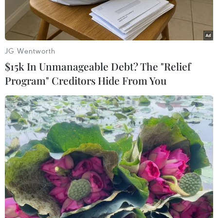
Châu Đốc.
JG Wentworth
$15k In Unmanageable Debt? The "Relief
Program" Creditors Hide From You
Các đối tượng Tuấn, Điện, Bửu, Thanh và Hồng (từ trái qua
phải). (Nguồn: TTXVN phát)
Ngày 21/2, Cơ quan Cảnh sát điều tra Công an
huyện An Phú, tỉnh An Giang cho biết đã ra
quyết định khởi tố bị can và thực hiện lệnh bắt
tạm giam 5 đối tượng về tội "chống người thi