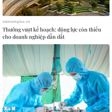
vietnamplus.vn
Thưởng vượt kế hoạch: động lực còn thiếu
cho doanh nghiệp dẫn dắt
Đồng Nai: Bắt khẩn cấp thêm 8 đối tượng
trong đường dây buôn xăng giả
11/02/2021 07:42
Bước đầu, nhóm đối tượng buôn lậu và tiêu thụ xăng
giả khai kể từ tháng 8/2020 đến nay đã cung cấp ra thị
trường 200 triệu lít xăng giả, kém chất lượng.