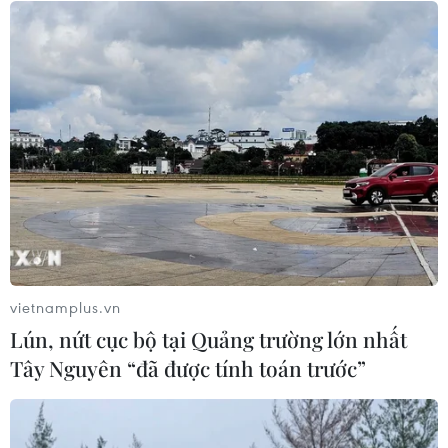
04/08/2026 22:43
Động đất tại Venezuela: Số người
thiệt mạng đã tăng lên hơn 6.000
người
04/08/2026 10:17
Xem thêm
vietnamplus.vn
Lún, nứt cục bộ tại Quảng trường lớn nhất
Tây Nguyên “đã được tính toán trước”
CƠ QUAN CHỦ QUẢN: THÔNG TẤN XÃ VIỆT NAM