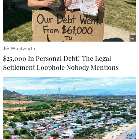
TIN LIÊN QUAN
JG Wentworth
$25,000 In Personal Debt? The Legal
Settlement Loophole Nobody Mentions
Tổng thống Donald Trump dồn lực cho
những chặng đua cuối