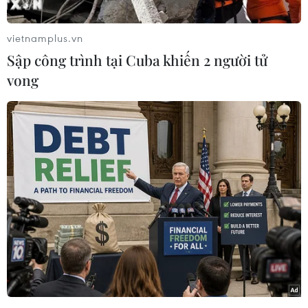
Thượng viện Mỹ giữa nhiệm kỳ, đã gặp vấn đề
và phải đóng cửa.
vietnamplus.vn
Trên mạng xã hội Twitter, hãng tin CBS News
Sập công trình tại Cuba khiến 2 người tử
cho biết, trong số 3 điểm bỏ phiếu trên, có một
vong
địa điểm bỏ phiếu tại một tòa nhà ở khu vực
Gila thuộc thành phố Chandler đã bị đóng cửa,
do tòa nhà này bị tịch thu để siết nợ từ trước đó.
Các điểm bỏ phiếu ở Arizona đã mở cửa vào lúc
8 giờ tối (theo giờ Hà Nội).
Theo số liệu thống kê của công ty Catalist, tính
đến sáng 6/11 (giờ địa phương), đã có ít nhất
33,1 triệu cử tri Mỹ bỏ phiếu sớm hoặc bỏ phiếu
qua thư.
Trong cuộc bầu cử lần này, hàng chục triệu
người dân Mỹ sẽ đi bỏ phiếu để bầu toàn bộ 435