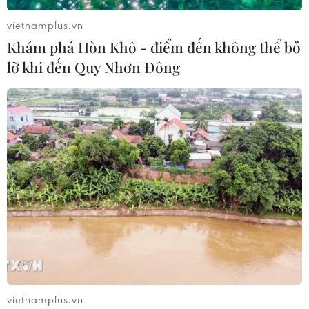
vietnamplus.vn
Khám phá Hòn Khô - điểm đến không thể bỏ
lỡ khi đến Quy Nhơn Đông
TIN CÙNG CHUYÊN MỤC
Canada áp dụng biện pháp tự vệ tạm
vietnamplus.vn