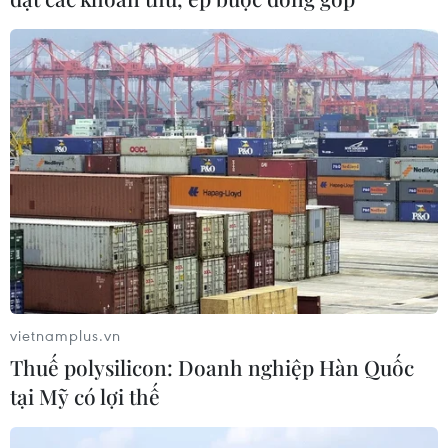
em
07/08/2026 04:28
Chuyên gia Canada đánh giá cao bản
lĩnh đối ngoại của Việt Nam
07/08/2026 03:49
Venezuela khởi động đàm phán về
tiến trình chuyển giao chính trị
07/08/2026 02:58
vietnamplus.vn
Thuế polysilicon: Doanh nghiệp Hàn Quốc
Sập công trình tại Cuba khiến 2
tại Mỹ có lợi thế
người tử vong
07/08/2026 01:48