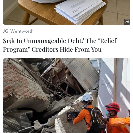
JG Wentworth
$15k In Unmanageable Debt? The "Relief
Program" Creditors Hide From You
Cử tri Mỹ bỏ phiếu bầu Quốc hội giữa nhiệm kỳ tại điểm bầu cử
ở Manhattan, New York, ngày 6/11/2018. (Ảnh: THX/ TTXVN)
Ngày 6/11, truyền thông địa phương đưa tin, 3
điểm bỏ phiếu tại bang Arizona, một trong
những bang quan trọng trong cuộc đua vào