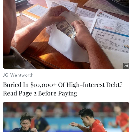
Đặc biệt, chiến thắng này sẽ giúp Tổng thống
Trump tiếp tục thực hiện một loạt các chương
trình nghị sự của mình trong thời gian còn lại
của nhiệm kỳ, như vấn đề nhập cư hay bãi bỏ
chương trình bảo hiểm y tế Obamacare./.
(TTXVN/Vietnam+)
JG Wentworth
Buried In $10,000+ Of High-Interest Debt?
Read Page 2 Before Paying