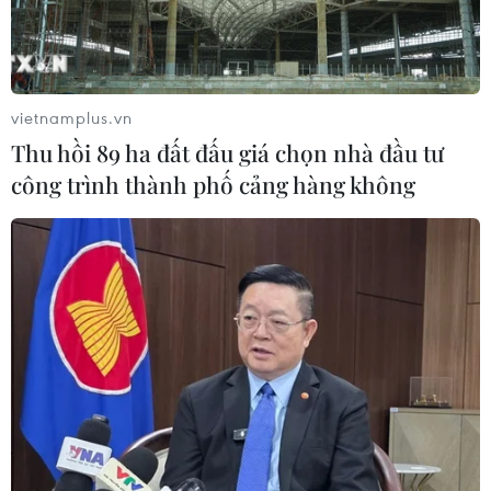
Tòa án Mỹ chỉ định hội đồng thẩm
phán xét xử các vụ kiện về thuế quan
Mục 301
vietnamplus.vn
06/08/2026 02:23
Thu hồi 89 ha đất đấu giá chọn nhà đầu tư
công trình thành phố cảng hàng không
Cuba nỗ lực khôi phục hệ thống điện
sau các sự cố toàn quốc
05/08/2026 23:16
Hội đồng Bảo an đánh giá về mối đe
dọa của IS đối với hòa bình, an ninh
quốc tế
05/08/2026 23:15