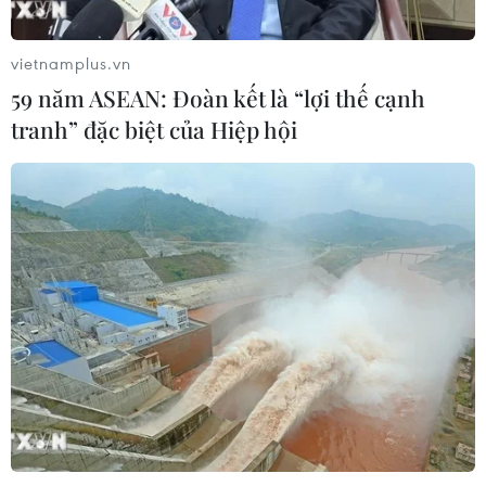
Mỹ hoàn trả khoảng 100 tỷ USD thuế
quan sau phán quyết của Tòa án Tối
vietnamplus.vn
cao
59 năm ASEAN: Đoàn kết là “lợi thế cạnh
05/08/2026 22:58
tranh” đặc biệt của Hiệp hội
Tổng Bí thư, Chủ tịch nước tiếp Tư
lệnh Bộ Chỉ huy Thái Bình Dương
Hoa Kỳ
05/08/2026 12:29
Mỹ truy tố đối tượng bị bắt tại sân
golf của Tổng thống Trump
05/08/2026 06:57