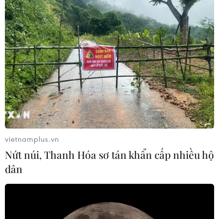
Tổng thống Donald Trump có tiếp tục giữ thế đa số trong
Quốc hội hay sẽ phải đối mặt với viễn cảnh phe Dân
chủ chiếm đa số.
vietnamplus.vn
Nứt núi, Thanh Hóa sơ tán khẩn cấp nhiều hộ
dân