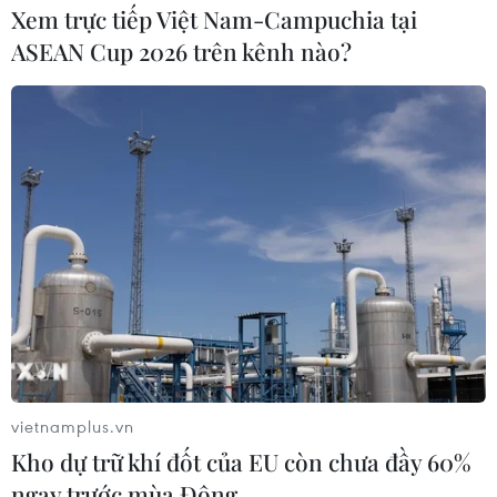
Xem trực tiếp Việt Nam-Campuchia tại
ASEAN Cup 2026 trên kênh nào?
Thị trường vàng bình lặng trước thềm bầu
cử Quốc hội Mỹ giữa kỳ
06/11/2018 11:19
Giá vàng biến động không đáng kể trong phiên giao
dịch ngày 6/11 tại thị trường châu Á, trước thềm cuộc
vietnamplus.vn
bầu cử Quốc hội giữa kỳ ở Mỹ diễn ra vào ngày 6/11
Kho dự trữ khí đốt của EU còn chưa đầy 60%
(giờ địa phương).
ngay trước mùa Đông