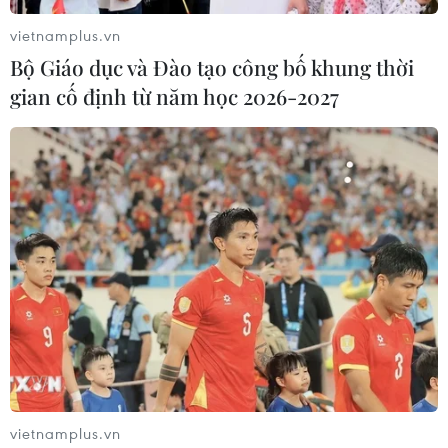
vietnamplus.vn
Bộ Giáo dục và Đào tạo công bố khung thời
gian cố định từ năm học 2026-2027
Nghị sỹ Hàn: Bầu cử Mỹ có thể ảnh hưởng
chính sách với Triều Tiên
06/11/2018 09:40
Lãnh đạo nhóm nghị sỹ của đảng Dân chủ cầm quyền
Hàn Quốc cho biết những thay đổi có thể xảy ra trong
cơ cấu Quốc hội Mỹ sau cuộc bầu cử giữa nhiệm kỳ sẽ
ảnh hưởng chính sách của Mỹ với Triều Tiên.
vietnamplus.vn