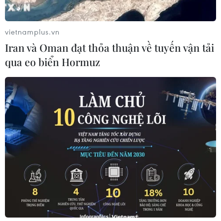
vietnamplus.vn
Iran và Oman đạt thỏa thuận về tuyến vận tải
qua eo biển Hormuz
#dịch vụ khám chữa bệnh theo yêu cầu
#Bộ Y tế
#giá khám bệnh
#giường bệnh
#bệnh viện
#giá siêu âm
#Phẫu thuật nội soi robot