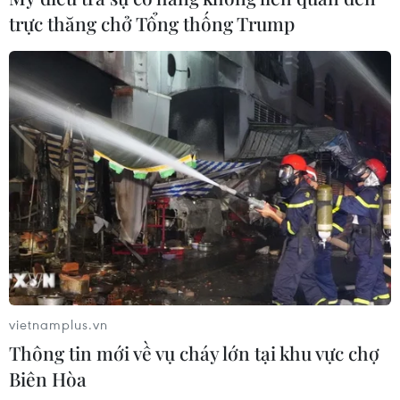
trực thăng chở Tổng thống Trump
Thanh tra việc thực hiện quy định giá,
khám chữa bệnh theo yêu cầu
06/02/2017 10:31
Năm 2017, Thanh tra Bộ Y tế sẽ thanh tra toàn diện việc
thực hiện quy định về giá, khám chữa bệnh theo yêu
cầu; công tác đấu thầu trang thiết bị y tế tại các bệnh
viện.
vietnamplus.vn
Thông tin mới về vụ cháy lớn tại khu vực chợ
Biên Hòa