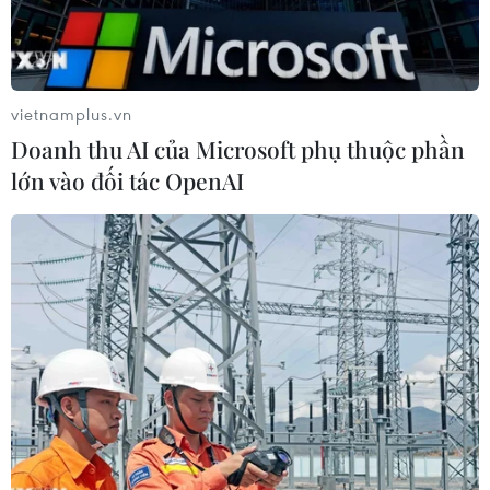
vụ.
vietnamplus.vn
Doanh thu AI của Microsoft phụ thuộc phần
lớn vào đối tác OpenAI
Bảng giá dịch vụ khám chữa bệnh. (Ảnh: T.G/Vietnam+)
Thông tư 13/2023/TT- BYT Quy định khung giá
và phương pháp định giá dịch vụ khám bệnh,