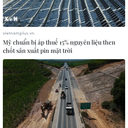
Bộ Y tế quy định rõ tỷ lệ số giường dịch vụ
trong các bệnh viện công
vietnamplus.vn
16/08/2023 02:22
Mỹ chuẩn bị áp thuế 15% nguyên liệu then
Trong công tác chuyên môn, Thông tư 13 cũng nêu rõ các
chốt sản xuất pin mặt trời
chuyên gia, thầy thuốc giỏi của đơn vị dành một tỷ lệ
thời gian tối thiểu 70% để khám chữa bệnh cho người
bệnh bảo hiểm y tế.