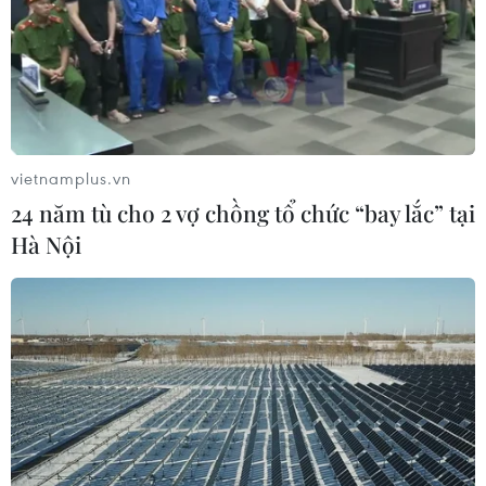
15/08/2023 01:20
Theo quy định, từ ngày 15/8, khung giá dịch vụ khám
bệnh theo yêu cầu tại bệnh viện hạng đặc biệt, hạng 1
tối thiểu là 100.000 đồng/lượt và tối đa 500.000
đồng/lượt.
vietnamplus.vn
24 năm tù cho 2 vợ chồng tổ chức “bay lắc” tại
Hà Nội