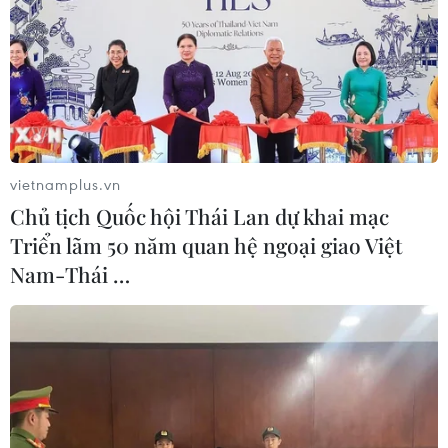
vietnamplus.vn
Chủ tịch Quốc hội Thái Lan dự khai mạc
Triển lãm 50 năm quan hệ ngoại giao Việt
Bác sỹ thực hiện siêu âm ổ bụng cho một bệnh nhân. (Ảnh:
Nam-Thái …
PV/Vietnam+)
Tại Bệnh viện Hữu nghị Việt Đức, giá khám
chữa bệnh theo yêu cầu của nhiều dịch vụ đã
được điều chỉnh giảm so với trước đây. Theo đó,
giá khám theo yêu cầu, khám chuyên gia chung
giảm từ 1 triệu đồng xuống 500.000 đồng, theo