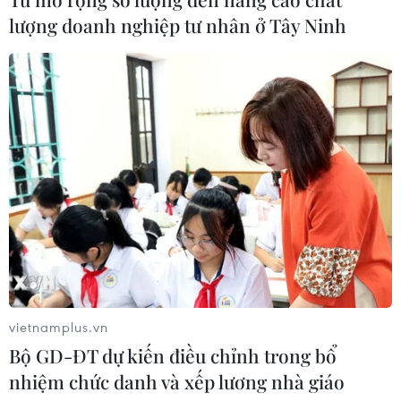
Tạo đột phá từ y tế cơ sở đến phát
lượng doanh nghiệp tư nhân ở Tây Ninh
triển nguồn nhân lực
02/08/2026 03:25
Báo động cận thị học đường khi
nhiều trẻ giảm thị lực từ rất sớm
01/08/2026 09:31
Thành phố Hồ Chí Minh phát triển
hệ thống y tế đa tầng, đồng bộ, thống
nhất
vietnamplus.vn
01/08/2026 09:14
Bộ GD-ĐT dự kiến điều chỉnh trong bổ
nhiệm chức danh và xếp lương nhà giáo
Gia Lai xác thực 99,8% dữ liệu bảo