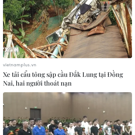
tế năm 2021 và 6 tháng đầu năm 2022 về kết quả quản
lý và sử dụng quỹ bảo hiểm y tế.
vietnamplus.vn
Xe tải cẩu tông sập cầu Đắk Lung tại Đồng
Nai, hai người thoát nạn
Từ ngày 15/8, các bệnh viện công khám
bệnh theo mức giá mới