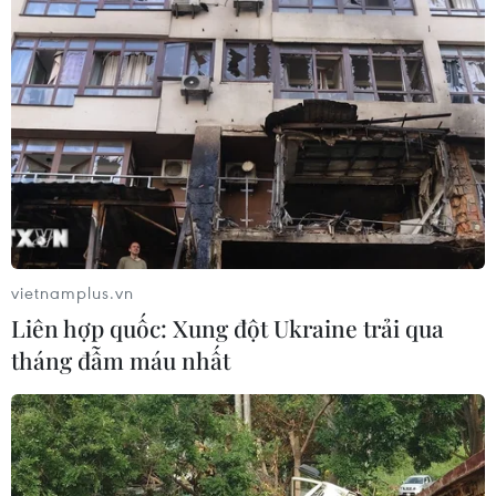
vietnamplus.vn
Liên hợp quốc: Xung đột Ukraine trải qua
Sẽ đề xuất thực hiện giá dịch vụ khám
tháng đẫm máu nhất
chữa bệnh mới vào quý 3/2024
13/07/2023 02:44
Đánh giá về tác động của tăng viện phí, Bộ Y tế căn cứ
số liệu về cơ cấu dịch vụ khám, chữa bệnh bảo hiểm y