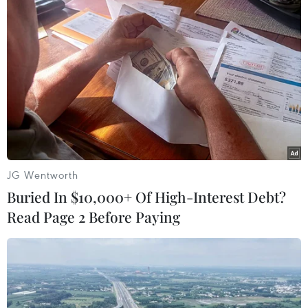
Về giải pháp lâu dài, Bệnh viện K sớm trình Bộ
Y tế phê duyệt việc quy hoạch xây dựng thêm
khu điều trị bệnh nhân tại cơ sở Tân Triều với
quy mô 500 giường bệnh bằng nguồn xã hội
hóa, chất lượng cao./.
(Vietnam+)
JG Wentworth
Buried In $10,000+ Of High-Interest Debt?
Read Page 2 Before Paying