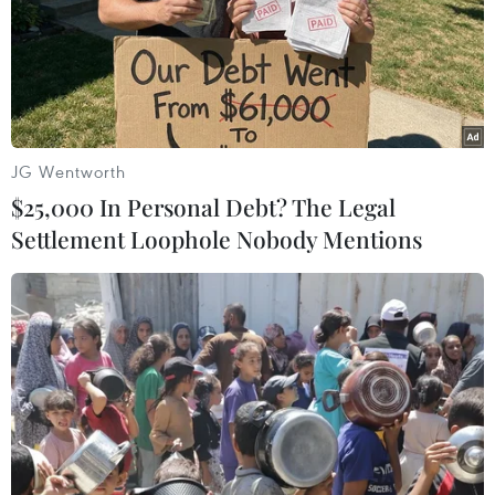
TIN LIÊN QUAN
JG Wentworth
$25,000 In Personal Debt? The Legal
Settlement Loophole Nobody Mentions
Giảm quá tải tại các bệnh viện: Nhân rộng
mô hình bệnh viện vệ tinh
15/03/2016 10:01