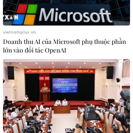
Gia Lai xác thực 99,8% dữ liệu bảo
hiểm
01/08/2026 07:05
vietnamplus.vn
Doanh thu AI của Microsoft phụ thuộc phần
Bộ Y tế : Trên 22% người trưởng
lớn vào đối tác OpenAI
thành thiếu vận động thể lực
31/07/2026 04:10
TP Hồ Chí Minh đồng hành để trẻ
mắc bệnh hiểm nghèo không lỡ cơ
hội học tập và điều trị
30/07/2026 13:53
Bé trai 7 tuổi được ghép thận xuyên