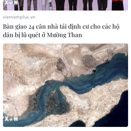
vietnamplus.vn
Bàn giao 24 căn nhà tái định cư cho các hộ
dân bị lũ quét ở Mường Than
TIN CÙNG CHUYÊN MỤC
Ca vi phẫu ghép da đầu hiếm gặp
giúp bé gái phục hồi sau 10 năm
06/08/2026 07:15
Hà Nội: Kiểm tra, xác minh liên quan
đến sản phẩm giảm cân dạng bút