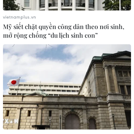
Bộ Y tế phản hồi về 4 bệnh nhân nằm ghép
một giường bệnh
vietnamplus.vn
15/09/2016 11:31
Mỹ siết chặt quyền công dân theo nơi sinh,
Tại Viện Tim mạch Quốc gia (Bệnh viện Bạch Mai), có
mở rộng chống “du lịch sinh con”
tình trạng bệnh nhân phải nằm ghép 2-3 người, thậm
chí 4 người trên một giường bệnh, người nhà bệnh nhân
nằm la liệt trên giường dưới đất…