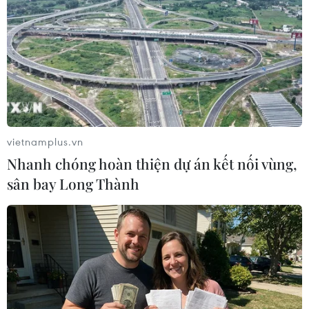
#Thuốc chữa ung thư
#Bệnh viện K
#Nhân viên y tế
#Viện Chiến lược và Chính sách y tế
#Nằm ghép bệnh nhân
#Giảm tải bệnh viện
#Quát mắng bệnh nhân
TP. Hà Nội
vietnamplus.vn
Nhanh chóng hoàn thiện dự án kết nối vùng,
sân bay Long Thành
Theo dõi VietnamPlus