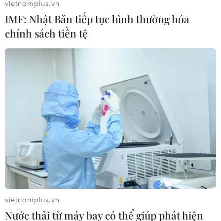
vietnamplus.vn
IMF: Nhật Bản tiếp tục bình thường hóa
chính sách tiền tệ
Thủ tướng Chính phủ nhắc nhở 8 vấn đề
Bộ Y tế cần quan tâm xử lý
18/10/2016 13:09
An toàn vệ sinh thực phẩm, an ninh bệnh viện, đấu giá
và đấu thầu thuốc, công tác cán bộ, trục lợi quỹ BHYT,
quá tải bệnh viện... là những vấn đề Thủ tướng chỉ đạo
Bộ Y tế cần quan tâm xử lý.
vietnamplus.vn
Nước thải từ máy bay có thể giúp phát hiện