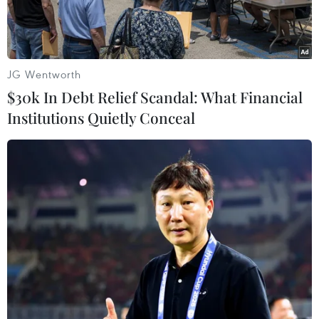
JG Wentworth
$30k In Debt Relief Scandal: What Financial
Institutions Quietly Conceal
Nhân viên y tế lẫy máu xét nghiệm cho bệnh nhân tại Bệnh viện
K. (Ảnh: PV/Vietnam+)
Sáng 19/12, phó giáo sư Trần Văn Thuấn - Giám
đốc Bệnh viện K cho hay, vừa qua ban lãnh đạo