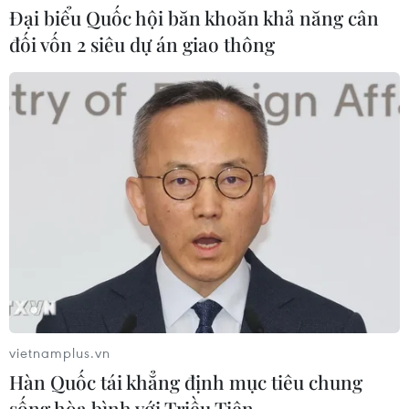
dược
Đại biểu Quốc hội băn khoăn khả năng cân
30/07/2026 05:02
đối vốn 2 siêu dự án giao thông
Xem thêm
CƠ QUAN CHỦ QUẢN: THÔNG TẤN XÃ VIỆT NAM
Tổng Biên tập: TRẦN TIẾN DUẨN
Phó Tổng Biên tập: NGUYỄN THỊ TÁM, KHÚC THANH
THỦY
vietnamplus.vn
Hàn Quốc tái khẳng định mục tiêu chung
Sở hữu trí tuệ
Quy định sử dụng
sống hòa bình với Triều Tiên