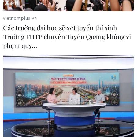
Việt từ người hiến chết não
30/07/2026 12:52
vietnamplus.vn
Các trường đại học sẽ xét tuyển thí sinh
Trường THTP chuyên Tuyên Quang không vi
Lâm Đồng rà soát toàn bộ cơ sở kinh
phạm quy…
doanh thức ăn đường phố sau các vụ
ngộ độc
30/07/2026 08:24
Chẩn đoán và điều trị thành công
trường hợp mắc bệnh viêm mạch
hiếm gặp
30/07/2026 08:15
Trao tặng 10 gia đình khó khăn điều