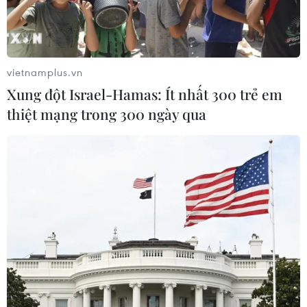
Đánh giá kết quả bước đầu thực hiện mô hình bệnh
viện vệ tinh và Đề án giảm tải bệnh viện cho thấy hiệu
quả rõ rệt việc nâng cao chất lượng khám bệnh, chữa
bệnh của bệnh viện tuyến dưới.
vietnamplus.vn
Xung đột Israel-Hamas: Ít nhất 300 trẻ em
thiệt mạng trong 300 ngày qua