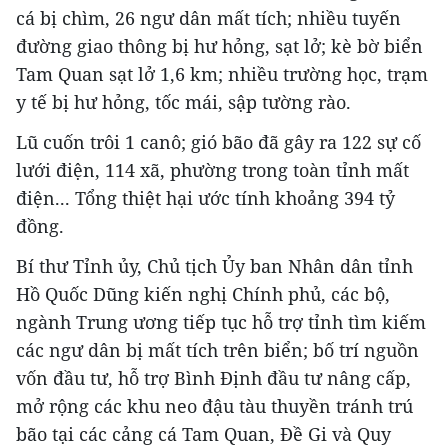
cá bị chìm, 26 ngư dân mất tích; nhiều tuyến
đường giao thông bị hư hỏng, sạt lở; kè bờ biển
Tam Quan sạt lở 1,6 km; nhiều trường học, trạm
y tế bị hư hỏng, tốc mái, sập tường rào.
Lũ cuốn trôi 1 canô; gió bão đã gây ra 122 sự cố
lưới điện, 114 xã, phường trong toàn tỉnh mất
điện... Tổng thiệt hại ước tính khoảng 394 tỷ
đồng.
Bí thư Tỉnh ủy, Chủ tịch Ủy ban Nhân dân tỉnh
Hồ Quốc Dũng kiến nghị Chính phủ, các bộ,
ngành Trung ương tiếp tục hỗ trợ tỉnh tìm kiếm
các ngư dân bị mất tích trên biển; bố trí nguồn
vốn đầu tư, hỗ trợ Bình Định đầu tư nâng cấp,
mở rộng các khu neo đậu tàu thuyền tránh trú
bão tại các cảng cá Tam Quan, Đề Gi và Quy