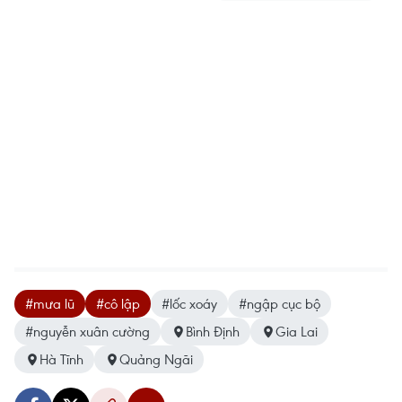
#mưa lũ
#cô lập
#lốc xoáy
#ngập cục bộ
#nguyễn xuân cường
Bình Định
Gia Lai
Hà Tĩnh
Quảng Ngãi