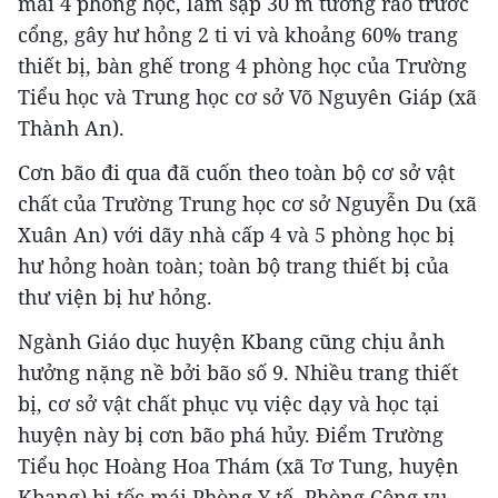
mái 4 phòng học, làm sập 30 m tường rào trước
cổng, gây hư hỏng 2 ti vi và khoảng 60% trang
thiết bị, bàn ghế trong 4 phòng học của Trường
Tiểu học và Trung học cơ sở Võ Nguyên Giáp (xã
Thành An).
Cơn bão đi qua đã cuốn theo toàn bộ cơ sở vật
chất của Trường Trung học cơ sở Nguyễn Du (xã
Xuân An) với dãy nhà cấp 4 và 5 phòng học bị
hư hỏng hoàn toàn; toàn bộ trang thiết bị của
thư viện bị hư hỏng.
Ngành Giáo dục huyện Kbang cũng chịu ảnh
hưởng nặng nề bởi bão số 9. Nhiều trang thiết
bị, cơ sở vật chất phục vụ việc dạy và học tại
huyện này bị cơn bão phá hủy. Điểm Trường
Tiểu học Hoàng Hoa Thám (xã Tơ Tung, huyện
Kbang) bị tốc mái Phòng Y tế, Phòng Công vụ,