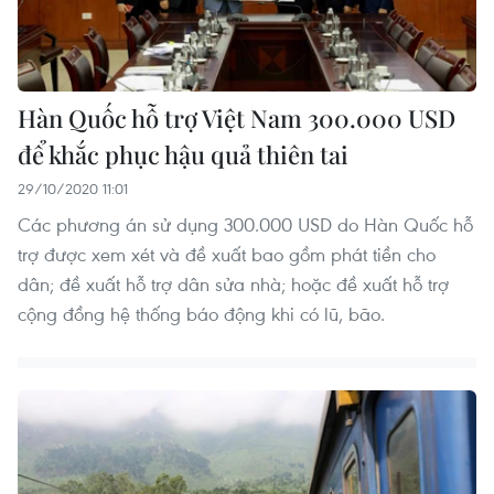
Hàn Quốc hỗ trợ Việt Nam 300.000 USD
để khắc phục hậu quả thiên tai
29/10/2020 11:01
Các phương án sử dụng 300.000 USD do Hàn Quốc hỗ
trợ được xem xét và đề xuất bao gồm phát tiền cho
dân; đề xuất hỗ trợ dân sửa nhà; hoặc đề xuất hỗ trợ
cộng đồng hệ thống báo động khi có lũ, bão.