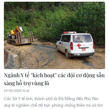
Ngành Y tế ''kích hoạt'' các đội cơ động sẵn
sàng hỗ trợ vùng lũ
29/10/2020 12:42
Các Sở Y tế tỉnh, thành phố từ Đà Nẵng đến Phú Yên
duy trì nghiêm chế độ trực phòng chống thiên tai và tìm