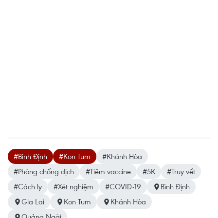
#Bình Định
#Kon Tum
#Khánh Hòa
#Phòng chống dịch
#Tiêm vaccine
#5K
#Truy vết
#Cách ly
#Xét nghiệm
#COVID-19
Bình Định
Gia Lai
Kon Tum
Khánh Hòa
Quảng Ngãi