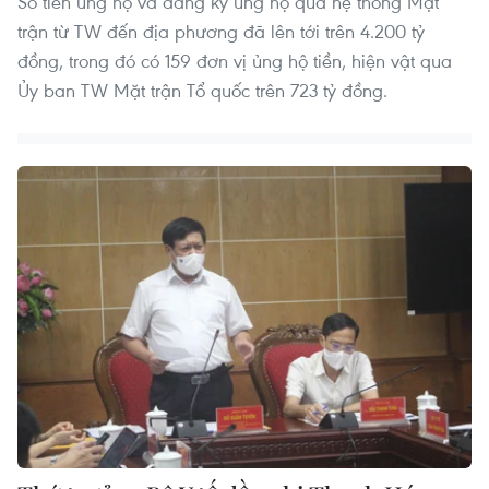
Số tiền ủng hộ và đăng ký ủng hộ qua hệ thống Mặt
trận từ TW đến địa phương đã lên tới trên 4.200 tỷ
đồng, trong đó có 159 đơn vị ủng hộ tiền, hiện vật qua
Ủy ban TW Mặt trận Tổ quốc trên 723 tỷ đồng.