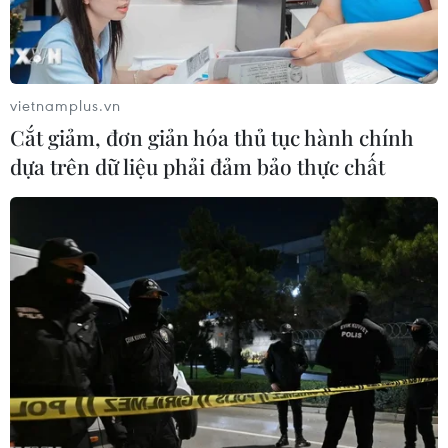
Theo dõi VietnamPlus
vietnamplus.vn
Cắt giảm, đơn giản hóa thủ tục hành chính
dựa trên dữ liệu phải đảm bảo thực chất
TIN LIÊN QUAN