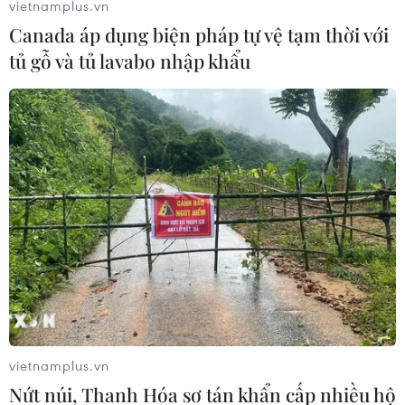
vietnamplus.vn
Canada áp dụng biện pháp tự vệ tạm thời với
tủ gỗ và tủ lavabo nhập khẩu
Bình Dương đã chi 6.660 tỷ đồng cho
phòng, chống dịch COVID-19
03/12/2021 12:34
Theo báo cáo, tỉnh Bình Dương đã chi hơn 6.600 tỷ
đồng cho phòng, chống dịch COVID-19; trong đó chi cho
hoạt động phòng, chống dịch là hơn 3.200 tỷ đồng; chi
cho an sinh xã hội là hơn 3.400 tỷ đồng.
vietnamplus.vn
Nứt núi, Thanh Hóa sơ tán khẩn cấp nhiều hộ