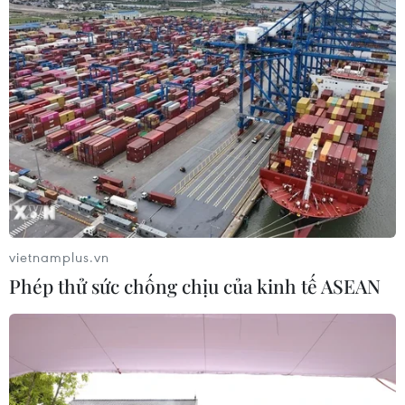
Theo thống kê của ngành y tế Bình Dương, tính từ đợt
dịch ngày 27/4 đến nay, toàn tỉnh ghi nhận 285.589 ca
mắc COVID-19, trong đó 296.954 bệnh nhân khỏi bệnh
và 2.854 ca tử vong.
vietnamplus.vn
Phép thử sức chống chịu của kinh tế ASEAN