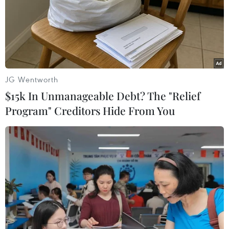
JG Wentworth
$15k In Unmanageable Debt? The "Relief
Program" Creditors Hide From You
#xét nghiệm RT-PCR test COVID-19
#Công ty Trách nhiệm hữu hạn Uchiyama Việt Nam
#phí xét nghiệm COVID-19
#lấy mẫu PCR
#Bình Dương
Bình Dương
Tp. Hồ Chí Minh