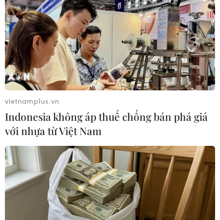
triệu/lần (lần 2, lần 3). Có những trường hợp bị
trừ tới hai lần phí xét nghiệm RT-PCR nên sau
khi nhận tiền lương rất bất ngờ khi bị trừ gần
hết sạch tiền lương.
Việc công ty chỉ định đơn vị xét nghiệm là
Phòng khám đa khoa An Thuận (phường An
Thạnh, thành phố Thuận An) chưa nhận được
vietnamplus.vn
sự đồng thuận cao của người lao động. Có người
Indonesia không áp thuế chống bán phá giá
lao động còn phản ánh bị trừ tiền thuốc điều trị,
với nhựa từ Việt Nam
trong khi theo quy định F0 được phát thuốc và
điều trị miễn phí./.
(TTXVN/Vietnam+)