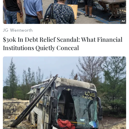
JG Wentworth
$30k In Debt Relief Scandal: What Financial
Institutions Quietly Conceal
Danh sách những cá nhân bị trừ tiền xét nghiệm RT-PCR với giá
"cắt cổ" ở Bình Dương lan truyền trên mạng xã hội những ngày
qua. (Nguồn: nld.com.vn)
Ngày 13/12, Ban Quản lý các khu công nghiệp