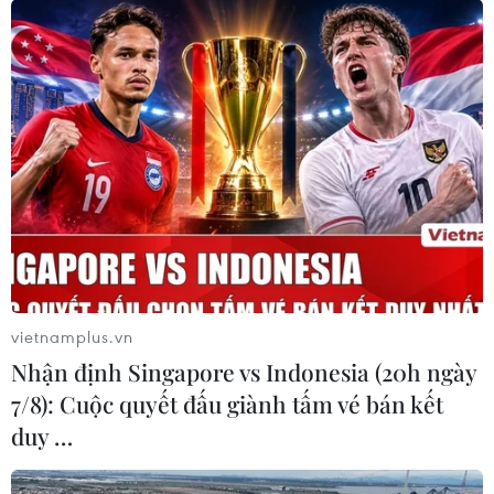
vietnamplus.vn
Nhận định Singapore vs Indonesia (20h ngày
7/8): Cuộc quyết đấu giành tấm vé bán kết
Sở Y tế Bình Dương: Hơn 47.000 F0 đang
duy …
điều trị tại nhà​
08/12/2021 13:53