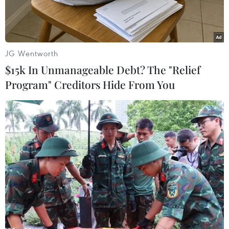
JG Wentworth
$15k In Unmanageable Debt? The "Relief
Program" Creditors Hide From You
Ngành giao thông sẽ hỗ trợ tối đa công tác vận tải hỗ trợ tiêu
thụ nông sản trong thời gian phòng, chống dịch COVID-19.
(Ảnh: Xuân Khu/TTXVN)
Bộ trưởng Bộ Giao thông Vận tải Nguyễn Văn
Thể vừa ban hành Chỉ thị về tăng cường công