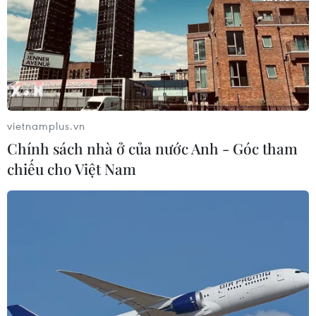
công
06/08/2026 02:33
Xem thêm
vietnamplus.vn
Chính sách nhà ở của nước Anh - Góc tham
chiếu cho Việt Nam
CƠ QUAN CHỦ QUẢN: THÔNG TẤN XÃ VIỆT NAM
Tổng Biên tập: TRẦN TIẾN DUẨN
Phó Tổng Biên tập: NGUYỄN THỊ TÁM, KHÚC THANH
THỦY
Sở hữu trí tuệ
Quy định sử dụng
RSS
Hỗ trợ