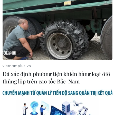
COVID-19 gây ảnh hưởng nặng nề đến khu
vực kinh tế phía Nam
15/09/2021 11:10
Lãnh đạo Bộ KH&ĐT nhận định một số địa phương vùng
Đông Nam Bộ và Đồng bằng sông Cửu Long có thể bị
tăng trưởng âm trong năm 2021 do tác động nặng nề từ
dịch bệnh.
vietnamplus.vn
Đã xác định phương tiện khiến hàng loạt ôtô
thủng lốp trên cao tốc Bắc-Nam