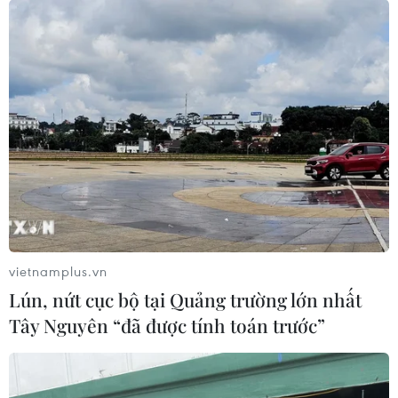
Phó Thủ tướng yêu cầu UBND các tỉnh, thành phố cần
phối hợp, làm việc cụ thể với doanh nghiệp để tháo gỡ
khó khăn, vướng mắc, đồng thời yêu cầu doanh nghiệp
xây dựng phương án phục hồi sản xuất.
vietnamplus.vn
Lún, nứt cục bộ tại Quảng trường lớn nhất
Tây Nguyên “đã được tính toán trước”