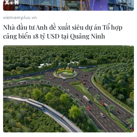
vietnamplus.vn
Nhà đầu tư Anh đề xuất siêu dự án Tổ hợp
cảng biển 18 tỷ USD tại Quảng Ninh
Hỗ trợ kết nối đầu ra cho nông sản đến vụ
thu hoạch tại các địa phương
10/09/2021 08:34
Văn phòng Chính phủ vừa có Văn bản truyền đạt ý kiến
của Thủ tướng Chính phủ Phạm Minh Chính về việc hỗ
trợ kết nối đầu ra cho nông sản đến vụ thu hoạch tại các
địa phương thực hiện giãn cách xã hội.