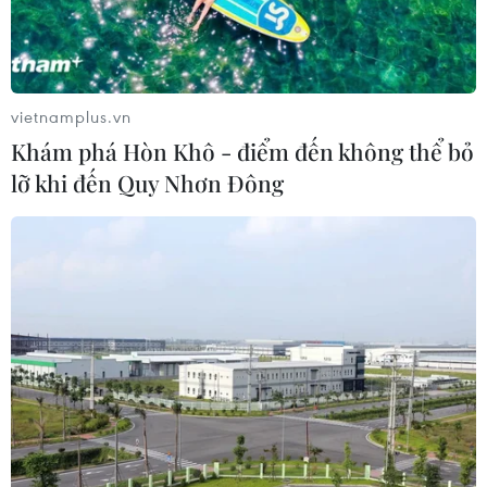
Nhanh chóng hoàn thiện dự
án kết nối vùng, sân bay Long Thành
06/08/2026 15:07
vietnamplus.vn
Khám phá Hòn Khô - điểm đến không thể bỏ
Sẽ thi công đồng loạt Dự án cao tốc
lỡ khi đến Quy Nhơn Đông
Vinh-Thanh Thủy trong tháng 9
06/08/2026 12:25
Chưa đầu tư mở rộng Quốc lộ 1 đoạn
Bạc Liêu-Cà Mau giai đoạn 2026-
2030
06/08/2026 12:24
Tuyên Quang khẩn trương khắc