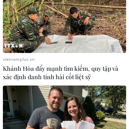
vietnamplus.vn
Khánh Hòa đẩy mạnh tìm kiếm, quy tập và
xác định danh tính hài cốt liệt sỹ
#Dịch covid-19
#hỗ trợ tiêu thụ nông sản
#chốt kiểm dịch
#tiêm vaccine phòng COVID-19
#cấp giấy đi đường