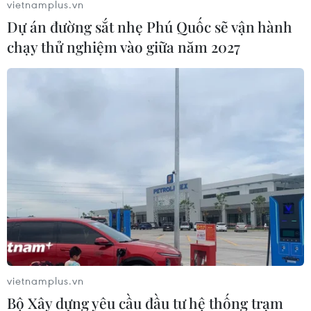
vietnamplus.vn
Dự án đường sắt nhẹ Phú Quốc sẽ vận hành
chạy thử nghiệm vào giữa năm 2027
Thiếu lái xe container vận chuyển tiêu thụ
hàng hóa nông sản phía Nam
11/09/2021 08:58
Nhiều địa phương phía Nam đang áp dụng Chỉ thị số
vietnamplus.vn
16 để phòng, chống dịch COVID-19 dẫn đến tình trạng
Bộ Xây dựng yêu cầu đầu tư hệ thống trạm