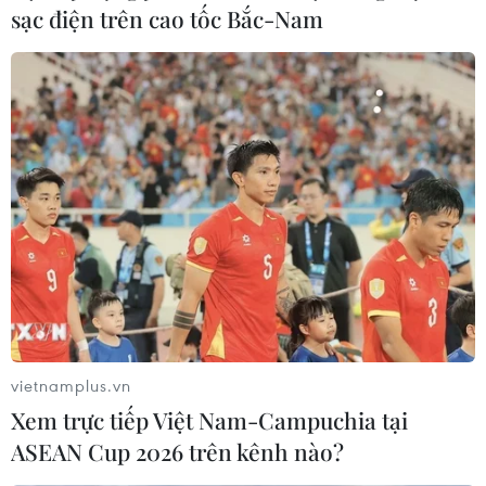
tắc nghẽn lưu thông hàng hóa nông sản.
sạc điện trên cao tốc Bắc-Nam
vietnamplus.vn
Không ban hành thêm thủ tục gây cản trở
Xem trực tiếp Việt Nam-Campuchia tại
lưu thông hàng hóa, nông sản
ASEAN Cup 2026 trên kênh nào?
13/09/2021 10:20