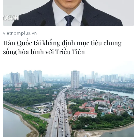
04/08/2026 22:41
Trung Quốc tăng cường trấn áp tội
phạm có tổ chức
vietnamplus.vn
04/08/2026 14:24
Hàn Quốc tái khẳng định mục tiêu chung
sống hòa bình với Triều Tiên
Báo động xu hướng gia tăng người
trẻ mắc ung thư
04/08/2026 14:10
Hàn Quốc ban hành cảnh báo nắng
nóng cao nhất tại thủ đô Seoul
04/08/2026 12:37