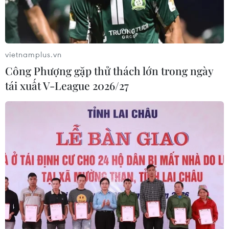
vietnamplus.vn
Công Phượng gặp thử thách lớn trong ngày
tái xuất V-League 2026/27
TIN CÙNG CHUYÊN MỤC
Tây Ban Nha: 100 người thiệt mạng
trong vụ vượt biển ồ ạt vào Ceuta
06/08/2026 16:03