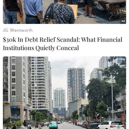
JG Wentworth
$30k In Debt Relief Scandal: What Financial
Institutions Quietly Conceal
Hội nghị thượng đỉnh BRICS ở Rio de Janeiro, Brazil ngày
6/7/2025. (Ảnh: ANI/TTXVN)
Ngày 7/7, các quốc gia thuộc nhóm BRICS đã
chính thức ra mắt "Liên minh xóa bỏ các bệnh
liên quan đến yếu tố xã hội" trong khuôn khổ
Hội nghị Thượng đỉnh BRICS 2025 tổ chức tại
thành phố Rio de Janeiro của Brazil.