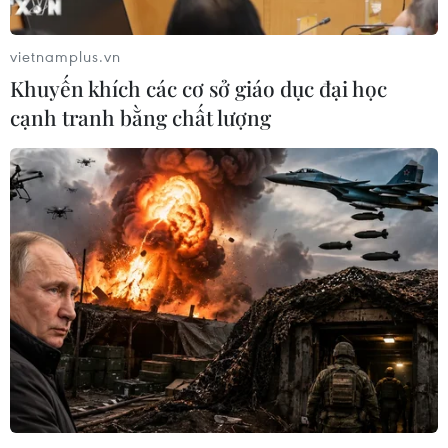
vietnamplus.vn
Khuyến khích các cơ sở giáo dục đại học
cạnh tranh bằng chất lượng
Lãnh đạo các nước BRICS kêu gọi cải cách
các thể chế toàn cầu
07/07/2025 04:52
Lãnh đạo các nước BRICS thúc đẩy cải cách thể chế
toàn cầu, đề xuất hợp tác đa phương, AI an toàn, và
thúc đẩy phát triển bền vững trong hội nghị Brazil.