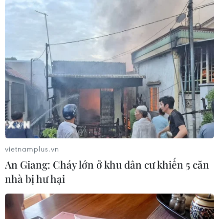
hiện đại để đạt mục tiêu chung./.
Nga khẳng định BRICS
không nhằm chống phá
quốc gia nào
Sau khi Tổng thống Trump tuyên
bố sẽ áp thuế 10% đối với những
nước ủng hộ “các chính sách
chống Mỹ” của BRICS, Điện
Kremlin khẳng định BRICS chưa
bao giờ hoạt động nhằm chống
vietnamplus.vn
phá các nước khác
An Giang: Cháy lớn ở khu dân cư khiến 5 căn
nhà bị hư hại
(TTXVN/Vietnam+)