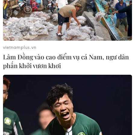
vietnamplus.vn
Lâm Đồng vào cao điểm vụ cá Nam, ngư dân
phấn khởi vươn khơi