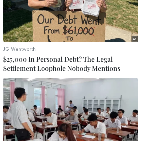
quan đến yếu tố xã hội
JG Wentworth
$25,000 In Personal Debt? The Legal
TIN LIÊN QUAN
Settlement Loophole Nobody Mentions