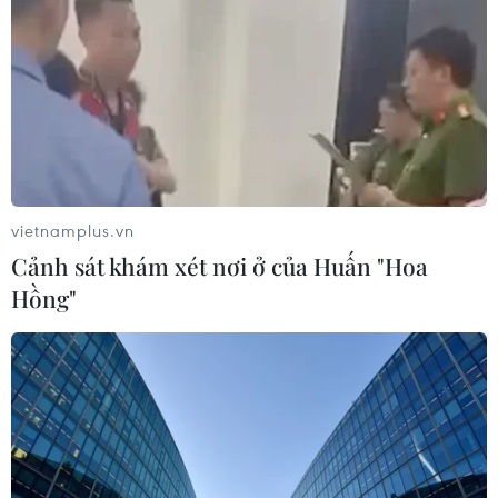
05/08/2026 06:31
Động đất mạnh làm rung chuyển
miền Nam Philippines
05/08/2026 05:29
vietnamplus.vn
Cảnh sát khám xét nơi ở của Huấn "Hoa
Điểm hẹn ngắm băng trôi và cá voi ở
Hồng"
Canada
05/08/2026 01:08
Mưa lũ, sạt lở tại Sri Lanka khiến 5
người thiệt mạng
04/08/2026 23:09