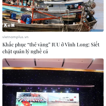
các xã hội già hóa khác đã từng đối mặt - thoát
khỏi cái bẫy thu nhập trung bình.
Các nhà phân tích cho biết lương hưu thấp và sự
bất an liên quan đến các nhu cầu cơ bản bao
gồm chăm sóc sức khỏe trong một xã hội nơi
vietnamplus.vn
nhiều người già phụ thuộc vào con cái để hỗ trợ
Khắc phục “thẻ vàng” IUU ở Vĩnh Long: Siết
tài chính sẽ hạn chế tiềm năng của ngành.
chặt quản lý nghề cá