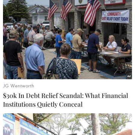
người bị thương
07/08/2026 00:50
Ớt nhập khẩu từ Mexico khiến hàng
trăm người tiêu dùng Mỹ nhiễm
khuẩn Salmonella
07/08/2026 00:43
Bánh xèo tôm nhảy - món ăn phải
thử khi đến Quy Nhơn
JG Wentworth
07/08/2026 00:00
$30k In Debt Relief Scandal: What Financial
Institutions Quietly Conceal
Chưa có bằng chứng truyền máu trẻ
giúp chống lão hóa
06/08/2026 23:16