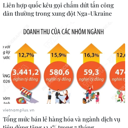
Liên hợp quốc kêu gọi chấm dứt tấn công
dân thường trong xung đột Nga-Ukraine
#Kinh tế bạc
#Lương hưu
Trung Quốc
Theo dõi VietnamPlus
TIN CÙNG CHUYÊN MỤC
vietnamplus.vn
Tổng mức bán lẻ hàng hóa và ngành dịch vụ
Thái Lan: Xả súng gây thương vong
tiêu dùng tăng 13,1% trong 7 tháng
tại trường học ở Nonthaburi