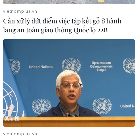
giảm gây áp lực lên thị trường lao
vietnamplus.vn
động và phúc lợi của nhà nước;
Cần xử lý dứt điểm việc tập kết gỗ ở hành
ngoài chi phí lương hưu tăng lên,
lang an toàn giao thông Quốc lộ 22B
dân số già hơn sẽ cần nhiều hơn
nhu cầu về y tế.
(Vietnam+)
vietnamplus.vn