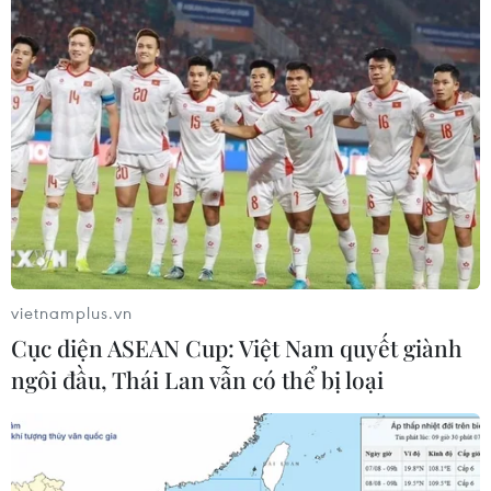
04/08/2026 23:09
Mỹ trục xuất gần 1,5 triệu người nhập
cư trái phép trong 12 tháng
04/08/2026 22:43
Xem thêm
vietnamplus.vn
Cục diện ASEAN Cup: Việt Nam quyết giành
ngôi đầu, Thái Lan vẫn có thể bị loại
CƠ QUAN CHỦ QUẢN: THÔNG TẤN XÃ VIỆT NAM
Tổng Biên tập: TRẦN TIẾN DUẨN