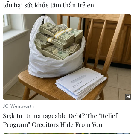
Trong khi cuộc khủng hoảng nhân khẩu học của
tổn hại sức khỏe tâm thần trẻ em
Trung Quốc đang đe dọa nền tảng công nghiệp,
tài chính của chính phủ và các nỗ lực xóa đói
giảm nghèo, một số nhà đầu tư coi số lượng
người già ngày càng tăng là một cơ hội.
JG Wentworth
$15k In Unmanageable Debt? The "Relief
Program" Creditors Hide From You
Chính phủ Trung Quốc cũng đã vào cuộc bằng cách công bố