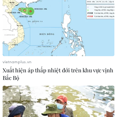
Phó Tổng Biên tập: NGUYỄN THỊ TÁM, KHÚC THANH
THỦY
Sở hữu trí tuệ
Quy định sử dụng
RSS
Hỗ trợ
Ngôn ngữ
TTXVN
Dịch vụ tin
Quảng cáo
vietnamplus.vn
Liên hệ
Xuất hiện áp thấp nhiệt đới trên khu vực vịnh
Bắc Bộ
Giấy phép số: 1374/GP-BTTTT do Bộ Thông tin và Truyền thông
cấp ngày 11/9/2008.
Quảng cáo: Phó TBT Nguyễn Thị Tám: 093.5958688, Email:
tamvna@gmail.com