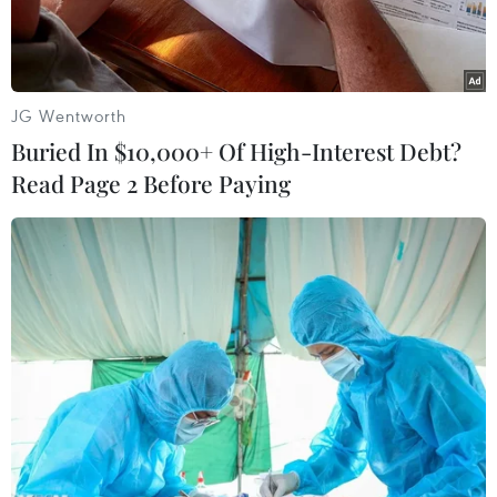
JG Wentworth
Buried In $10,000+ Of High-Interest Debt?
Read Page 2 Before Paying
Một lớp học hát tại Mama Sunset. (Nguồn: Reuters)
Dịch vụ cung cấp khóa học và hoạt động giải trí
cho tầng lớp trung lưu cao tuổi ở Trung Quốc
đang trở thành thị trường tiềm năng trong bối
cảnh dân số nước này già đi nhanh chóng.
Các lớp học bao gồm yoga, trống châu Phi và