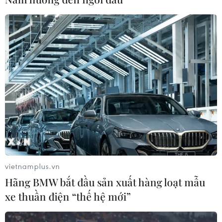
27 thành phố do nắng nóng kỷ lục
05/08/2026 06:31
Động đất mạnh làm rung chuyển
miền Nam Philippines
05/08/2026 05:29
Điểm hẹn ngắm băng trôi và cá voi ở
Canada
05/08/2026 01:08
vietnamplus.vn
Hãng BMW bắt đầu sản xuất hàng loạt mẫu
xe thuần điện “thế hệ mới”
Mưa lũ, sạt lở tại Sri Lanka khiến 5
người thiệt mạng