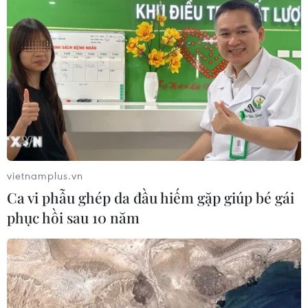
vietnamplus.vn
Ca vi phẫu ghép da đầu hiếm gặp giúp bé gái
phục hồi sau 10 năm
TIN CÙNG CHUYÊN MỤC