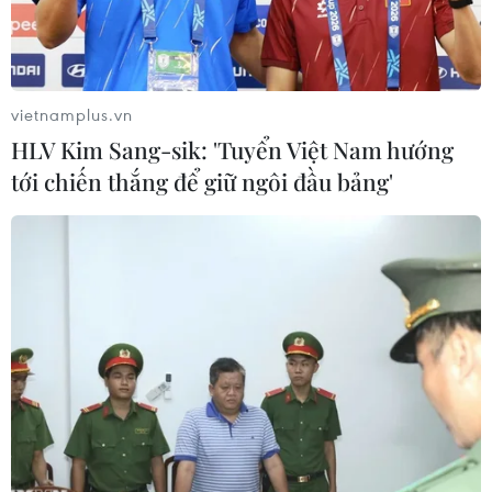
vietnamplus.vn
HLV Kim Sang-sik: 'Tuyển Việt Nam hướng
tới chiến thắng để giữ ngôi đầu bảng'
Hiện trường vụ cháy. (Ảnh: Sơn Bách/Vietnam+)
Theo thông tin mới nhất từ hiện trường của
phóng viên Báo điện tử VietnamPlus ghi nhận
được, trong vụ cháy tại phường Trung Văn, Nam
Từ Liêm, Hà Nội rạng sáng nay, có 4 người cùng
một gia đình đều đã tử vong.