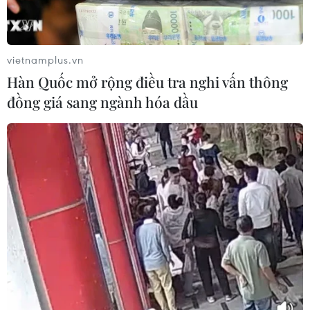
thi trường THPT chuyên Tuyên
Quang
06/08/2026 09:04
vietnamplus.vn
Hàn Quốc mở rộng điều tra nghi vấn thông
Cầu Đắk Lung sập sau cú
đồng giá sang ngành hóa dầu
tông của xe tải cẩu, 2 người thoát
chết
06/08/2026 09:00
Dự án mở rộng đường Nguyễn Tuân
tăng kết nối khu vực phía Tây Nam
Hà Nội
06/08/2026 08:19
Ninh Bình phê duyệt hơn 500 tỷ