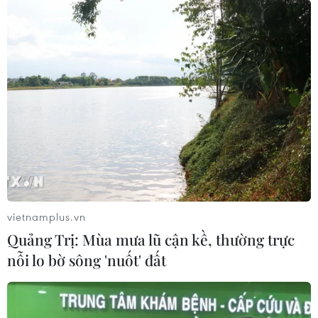
vietnamplus.vn
Quảng Trị: Mùa mưa lũ cận kề, thường trực
nỗi lo bờ sông 'nuốt' đất