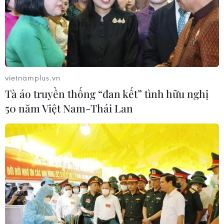
10 triệu đồng để phục vụ việc tổ chức tang lễ; giao Ủy
ban Nhân dân quận Nam Từ Liêm chỉ đạo các đơn vị
liên quan thăm hỏi và chia buồn.
vietnamplus.vn
Tà áo truyền thống “đan kết” tình hữu nghị
50 năm Việt Nam-Thái Lan