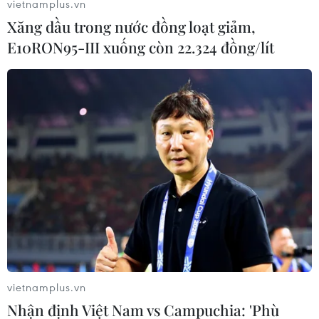
vietnamplus.vn
Xăng dầu trong nước đồng loạt giảm,
(Vietnam+)
E10RON95-III xuống còn 22.324 đồng/lít
vietnamplus.vn
#VietnamPlus
#Vụ cháy
#Ngõ 1 Đại Linh
Nhận định Việt Nam vs Campuchia: 'Phù
#Chìm trong biển lửa
#4 người chết cháy