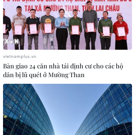
Vụ cháy nhà dân lúc rạng sáng tại
Thành phố Hồ Chí Minh: Hai người
tử vong
06/08/2026 05:00
vietnamplus.vn
Khẩn trường khám nghiệm
Bàn giao 24 căn nhà tái định cư cho các hộ
hiện trường, điều tra nguyên nhân
dân bị lũ quét ở Mường Than
vụ cháy chợ Biên Hòa
06/08/2026 04:37
Xem thêm