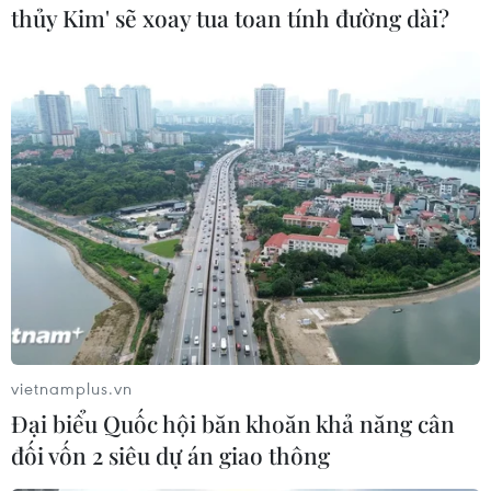
thủy Kim' sẽ xoay tua toan tính đường dài?
#cả nhà chết cháy
TP. Hà Nội
Theo dõi VietnamPlus
TIN LIÊN QUAN
vietnamplus.vn
Đại biểu Quốc hội băn khoăn khả năng cân
đối vốn 2 siêu dự án giao thông