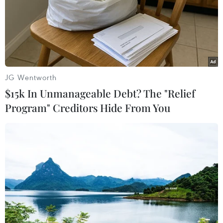
08/08/2026 14:19
Trung Quốc nâng mức ứng phó khẩn
cấp với bão Dolphin
08/08/2026 07:10
JG Wentworth
$15k In Unmanageable Debt? The "Relief
Program" Creditors Hide From You
Điện Biên từng bước hình thành thị
trường tín chỉ carbon rừng
08/08/2026 06:50
Nghệ An: Lũ cuốn cầu tạm trên sông
Nậm Nơn khiến 3 bản ở xã Mỹ Lý bị
chia cắt