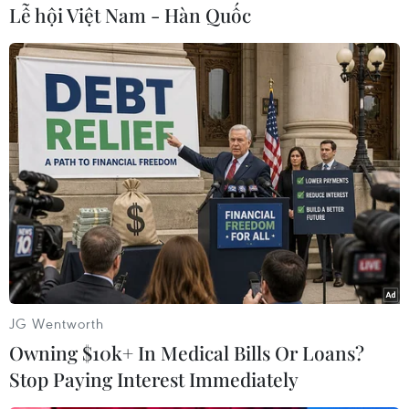
Lễ hội Việt Nam - Hàn Quốc
#Cà Mau
#Rừng tràm
#U Minh Hạ
#Nguy cơ cháy rừng
Cà Mau
Theo dõi VietnamPlus
JG Wentworth
Owning $10k+ In Medical Bills Or Loans?
TIN CÙNG CHUYÊN MỤC
Stop Paying Interest Immediately