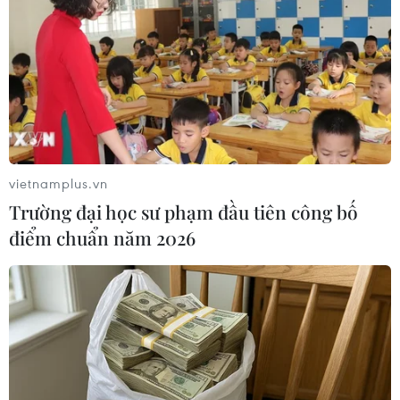
09/08/2026 03:52
Khủng hoảng nắng nóng đẩy 34 tỉnh
của Pháp vào mức nguy cơ cháy
rừng cao
08/08/2026 23:59
vietnamplus.vn
Trường đại học sư phạm đầu tiên công bố
Thời tiết ngày 9/8: Bắc Bộ và Trung
điểm chuẩn năm 2026
Bộ ngày nắng nóng, Nam Bộ có mưa
dông
08/08/2026 23:08
Áp thấp nhiệt đới đã suy yếu thành
một vùng áp thấp