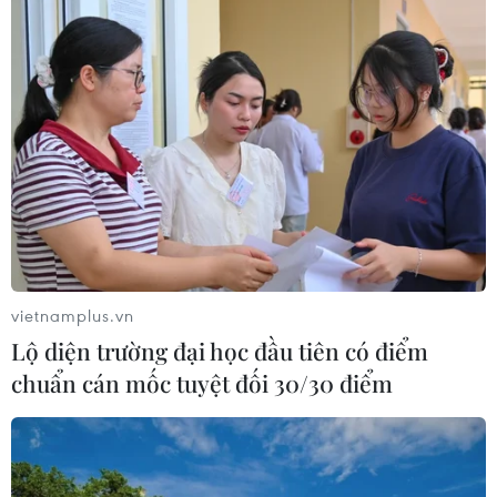
động ứng phó với áp thấp nhiệt đới
07/08/2026 08:21
Hạn hán nghiêm trọng đe dọa "huyết
mạch" kinh tế châu Âu
07/08/2026 07:58
Xem thêm
vietnamplus.vn
Lộ diện trường đại học đầu tiên có điểm
chuẩn cán mốc tuyệt đối 30/30 điểm
CƠ QUAN CHỦ QUẢN: THÔNG TẤN XÃ VIỆT NAM