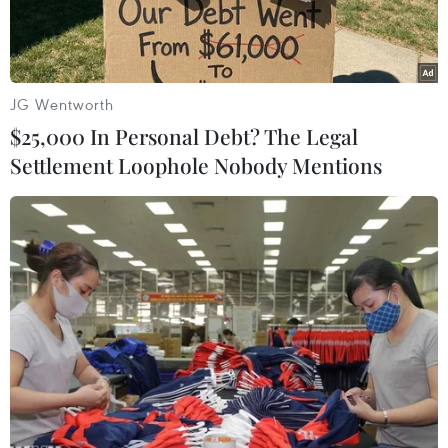
bộ diện tích rừngtràm ở Vườn Quốc gia U Minh
hạ đang ở cấp dự báo cháy cực kỳ nguy hiểm.
Cây rừngbị khô héo, dễ xảy ra cháy lớn nếu lực
JG Wentworth
lượng phòng chống cháy rừng chủ quan, lơlà.
$25,000 In Personal Debt? The Legal
Settlement Loophole Nobody Mentions
Mặc dù vào những ngày đầu tháng tư đã xuất
hiện một số cơn mưa trái mùa, nhưngdo lượng
mưa ít và không đồng đều nên nước dưới chân
rừng tràm bị khô hạn, khôngcòn giữ độ ẩm cần
thiết.
Nắng nóng gay gắt làm nhiều con kênh cạn
nước, gây khókhăn cho việc bơm nước phục vụ
chữa cháy rừng mùa khô.