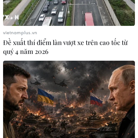
Bộ trưởng Đào Ngọc Dung yêu cầu hồ sơ đề nghị hỗ trợ
phải xong trước ngày 15/8; việc giải ngân chậm nhất là
ngày 30/8; các tỉnh có tỷ lệ giải ngân lớn phấn đấu từ
ngày 20-25/8 hoàn thành việc hỗ trợ.
vietnamplus.vn
Đề xuất thí điểm làn vượt xe trên cao tốc từ
quý 4 năm 2026