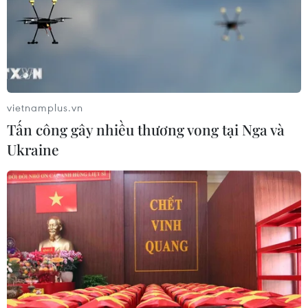
TIN CÙNG CHUYÊN MỤC
Hơn 800 vận động viên trẻ Việt Nam-
Trung Quốc giao lưu tại Bằng Tường
vietnamplus.vn
10/08/2026 15:54
Tấn công gây nhiều thương vong tại Nga và
Ukraine
Đẩy mạnh hợp tác Việt Nam-Đức
trong lĩnh vực xuất bản giáo dục
10/08/2026 14:58
Bộ Y tế: Siết quản lý y, dược cổ
truyền, ngăn hàng giả, thuốc kém