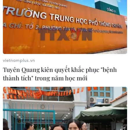
Quy định nguyên tắc hoạt động của
Ban Chỉ đạo Trung ương phòng,
chống ma túy
10/08/2026 12:00
Đẩy nhanh tiến độ cao tốc CT.07
đoạn Hà Nội-Thái Nguyên-Chợ Mới
vietnamplus.vn
10/08/2026 11:29
Tuyên Quang kiên quyết khắc phục "bệnh
thành tích" trong năm học mới
Quảng Ngãi tăng tốc hoàn thành 4
trường nội trú vùng biên trước 25/8
10/08/2026 11:21
Phát triển Đại học Quốc gia Hà Nội