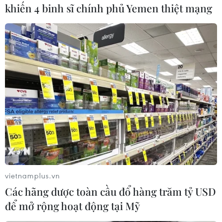
(Vietnam+)
khiến 4 binh sĩ chính phủ Yemen thiệt mạng
vietnamplus.vn
#Quyết định số 08
#tiền thuê nhà
Các hãng dược toàn cầu đổ hàng trăm tỷ USD
#khu vực công nghiệp
#khu chế xuất
Bạc Liêu
để mở rộng hoạt động tại Mỹ
Cà Mau
Khánh Hòa
Lâm Đồng