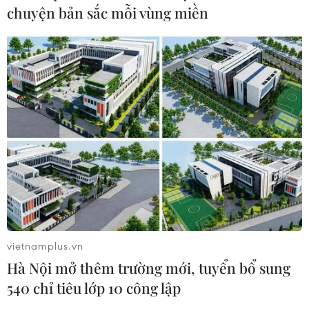
chuyện bản sắc mỗi vùng miền
Lâm Đồng phấn đấu hoàn thành sớm
việc lấy mẫu ADN hài cốt liệt sỹ
10/08/2026 13:20
TP Hồ Chí Minh: Cứu 3 trẻ bị rối loạn
đông máu do ăn phải thịt chuột dính
độc
10/08/2026 13:15
Hà Nội mở thêm trường mới, tuyển
vietnamplus.vn
bổ sung 540 chỉ tiêu lớp 10 công lập
Hà Nội mở thêm trường mới, tuyển bổ sung
10/08/2026 13:11
540 chỉ tiêu lớp 10 công lập