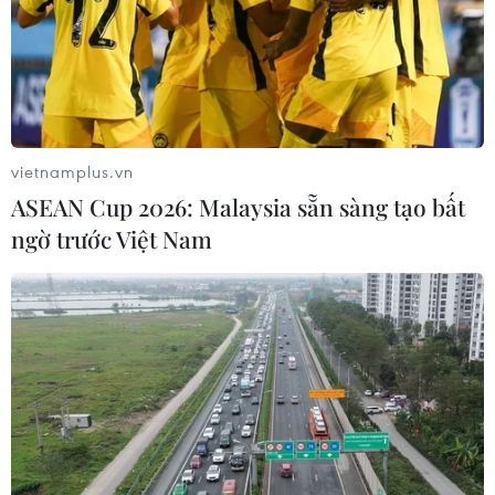
vietnamplus.vn
ASEAN Cup 2026: Malaysia sẵn sàng tạo bất
ngờ trước Việt Nam
Ngày 15/8: Hạn cuối cùng nhận hồ sơ hỗ
trợ tiền thuê nhà cho lao động
12/08/2022 09:59