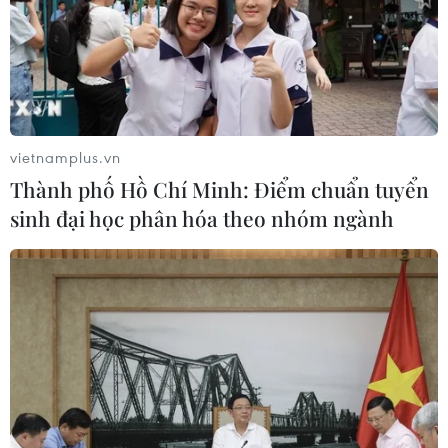
thành đại học tinh hoa, thuộc nhóm
hàng đầu châu Á
10/08/2026 11:21
Kế hoạch khắc phục khuyến nghị
vietnamplus.vn
của EC về chống khai thác IUU
Thành phố Hồ Chí Minh: Điểm chuẩn tuyển
10/08/2026 11:11
sinh đại học phân hóa theo nhóm ngành
Chuyên gia đề xuất mô hình ba lớp
phát triển ngành bán dẫn Việt Nam
10/08/2026 10:56
Tìm thấy cụ bà 89 tuổi tử vong sau 10