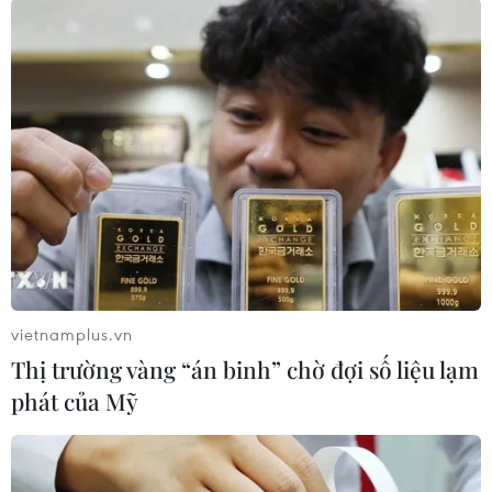
Ninh Thuận
Sơn La
Đắk Nông
Theo dõi VietnamPlus
TIN LIÊN QUAN
vietnamplus.vn
Thị trường vàng “án binh” chờ đợi số liệu lạm
phát của Mỹ