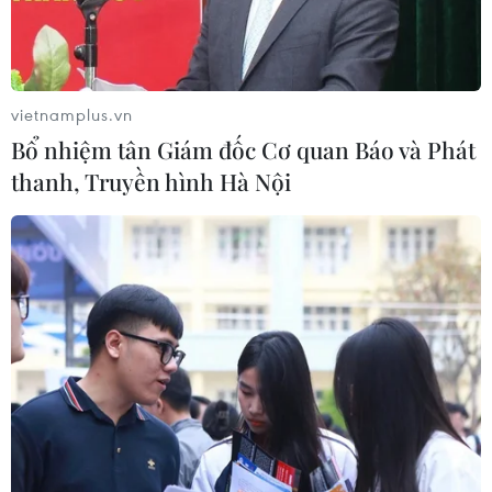
vietnamplus.vn
Bổ nhiệm tân Giám đốc Cơ quan Báo và Phát
thanh, Truyền hình Hà Nội
Người lao động bị ảnh hưởng bởi đại dịch COVID-19 trên địa
bàn thành phố Cà Mau được hỗ trợ 3 tháng tiền thuê nhà trọ,
mỗi tháng 500.000 đồng. (Ảnh: Kim Há/TTXVN)
Thực hiện Chương trình phục hồi và phát triển
kinh tế-xã hội được Quốc hội và Chính phủ phê
duyệt, Thủ tướng Chính phủ đã ban hành Quyết
định số 08/2022/QĐ-TTg ngày 28/3/2022 về chính