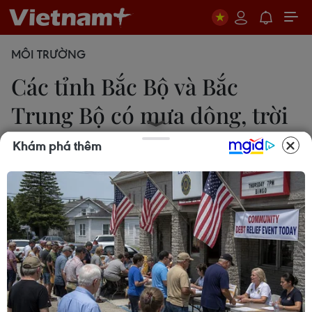
MÔI TRƯỜNG
Các tỉnh Bắc Bộ và Bắc
Trung Bộ có mưa dông, trời
rét
Khám phá thêm
Thắng Trung
28/03/2025 23:44
Do ảnh hưởng của không khí lạnh, khu vực Bắc Bộ
và Bắc Trung Bộ trời rét. Nhiệt độ thấp nhất trong
đợt không khí lạnh này ở Bắc Bộ phổ biến từ 14-17
độ C, vùng núi cao có nơi dưới 12 độ C.