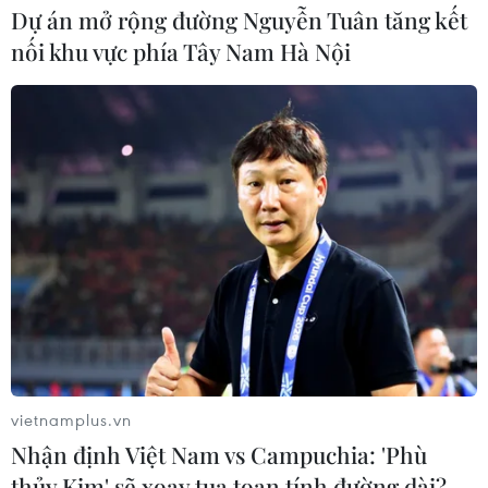
Dự án mở rộng đường Nguyễn Tuân tăng kết
nối khu vực phía Tây Nam Hà Nội
vietnamplus.vn
Nhận định Việt Nam vs Campuchia: 'Phù
thủy Kim' sẽ xoay tua toan tính đường dài?