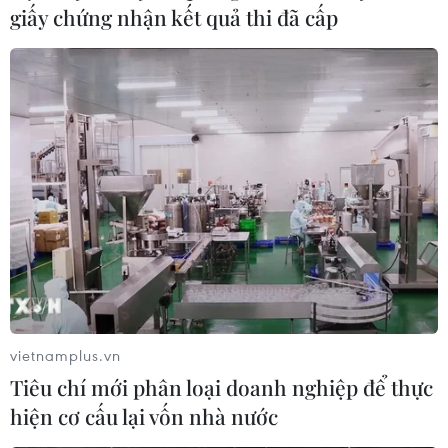
giấy chứng nhận kết quả thi đã cấp
hơn
Áp thấp nhiệt đới mạnh lên thành bão số 3,
vùng ven biển không bị ảnh hưởng
Thời tiết ngày 5/8: Bắc Bộ tiếp tục mưa lớn,
nguy cơ lũ quét và sạt lở đất gia tăng
Áp thấp nhiệt đới không ảnh hưởng đến vùng
ven biển và đất liền Việt Nam
vietnamplus.vn
Tiêu chí mới phân loại doanh nghiệp để thực
TIN LIÊN QUAN
hiện cơ cấu lại vốn nhà nước