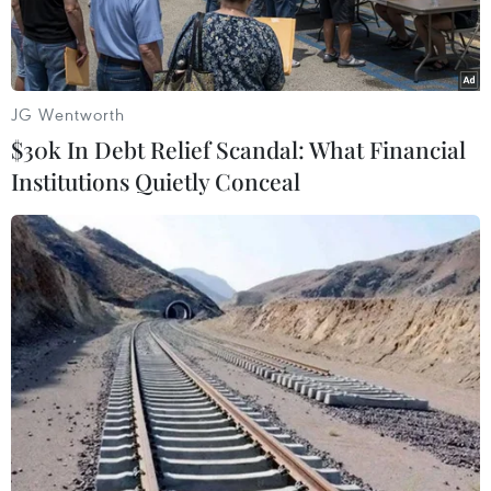
JG Wentworth
$30k In Debt Relief Scandal: What Financial
Institutions Quietly Conceal
Ảnh minh họa. (Nguồn: TTXVN)
Theo Trung tâm Dự báo Khí tượng Thủy văn
Quốc gia, ngày và đêm 29/3, nhiều khu vực có
mưa dông, riêng Bắc Bộ và Bắc Trung Bộ trời rét