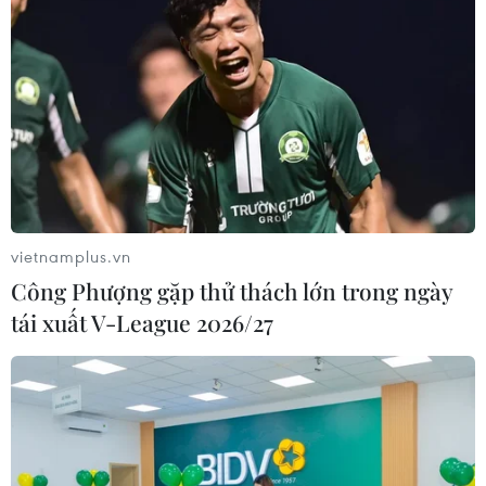
Mưa lớn kéo dài gây nhiều thiệt hại
về nhà ở, giao thông tại tỉnh Sơn La
06/08/2026 09:48
Bất cập việc ngừng giao khoán quản
lý, bảo vệ rừng ở Nam Cát Tiên
vietnamplus.vn
06/08/2026 09:45
Công Phượng gặp thử thách lớn trong ngày
tái xuất V-League 2026/27
Bão Dolphin hướng vào miền Đông
Trung Quốc, cảnh báo mưa lớn trên
diện rộng
06/08/2026 08:36