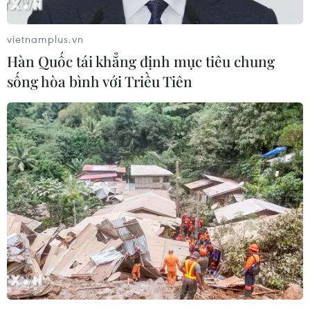
Thủ đô Hà Nội có mưa, mưa rào
rải rác và có nơi có dông, trong
vietnamplus.vn
mưa dông có khả năng xảy ra lốc
Hàn Quốc tái khẳng định mục tiêu chung
sét, đêm trời chuyển rét; gió Đông
Bắc cấp 2-3, nhiệt độ thấp nhất 17-
sống hòa bình với Triều Tiên
19 độ C; cao nhất 21-23 độ C.
(TTXVN/Vietnam+)