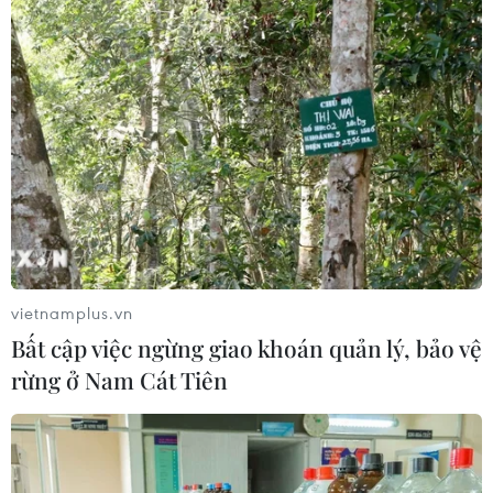
17-19 độ C; cao nhất 21-23 độ C.
vietnamplus.vn
Bất cập việc ngừng giao khoán quản lý, bảo vệ
rừng ở Nam Cát Tiên
Hà Nội rung lắc bởi trận động đất có độ
lớn 7,3 tại Myanmar
28/03/2025 07:07