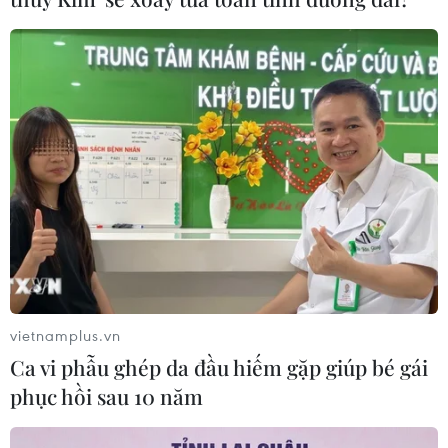
vietnamplus.vn
Ca vi phẫu ghép da đầu hiếm gặp giúp bé gái
phục hồi sau 10 năm