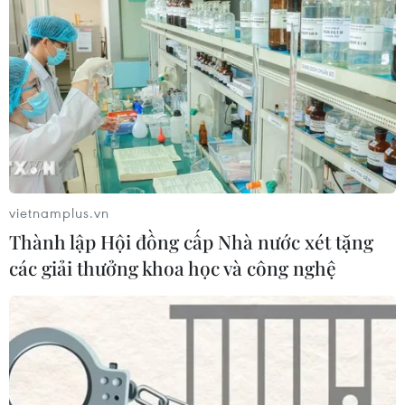
Dù trận động đất có độ lớn 7,3 trên xảy ra tại Myanmar,
song dư chấn của trận động đất này có thể ảnh hưởng
rộng, nên người dân ở Hà Nội có thể cảm nhận được
sự rung lắc.
vietnamplus.vn
Thành lập Hội đồng cấp Nhà nước xét tặng
các giải thưởng khoa học và công nghệ