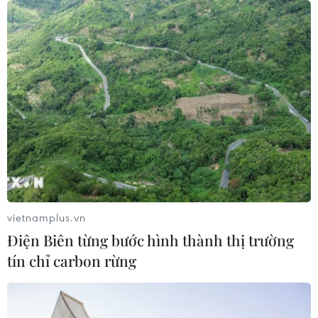
Trung Quốc hoàn thành bản đồ địa
chất mới của toàn bộ Mặt Trăng
07/08/2026 08:52
Australia đề cao hợp tác với Việt Nam
vì hòa bình, ổn định và thịnh vượng
07/08/2026 07:09
vietnamplus.vn
Điện Biên từng bước hình thành thị trường
Cựu Đại sứ Australia: Tầm nhìn hợp
tín chỉ carbon rừng
tác mới cho quan hệ Việt Nam-
Australia
07/08/2026 05:00