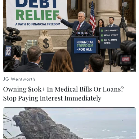
JG Wentworth
Owning $10k+ In Medical Bills Or Loans?
#vận động tranh cử
#bầu cử
#Tổng thống Hàn Quốc
Stop Paying Interest Immediately
#ứng cử viên
#cử tri
Hàn Quốc
Theo dõi VietnamPlus