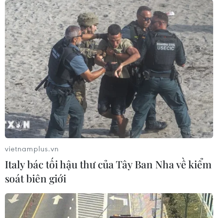
Walter Steinmeier nhận được sự ủng hộ của nhiều chính
đảng nhất và về mặt lý thuyết, sẽ có sự ủng hộ của
1.223/1.472 đại biểu tại Hội nghị liên bang.
vietnamplus.vn
Italy bác tối hậu thư của Tây Ban Nha về kiểm
soát biên giới