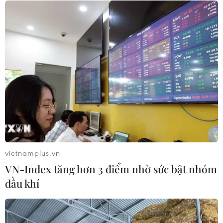
Tổng Biên tập: TRẦN TIẾN DUẨN
Phó Tổng Biên tập: NGUYỄN THỊ TÁM, KHÚC THANH
THỦY
Sở hữu trí tuệ
Quy định sử dụng
RSS
Hỗ trợ
Ngôn ngữ
TTXVN
Dịch vụ tin
Quảng cáo
Liên hệ
vietnamplus.vn
VN-Index tăng hơn 3 điểm nhờ sức bật nhóm
Giấy phép số: 1374/GP-BTTTT do Bộ Thông tin và Truyền thông
dầu khí
cấp ngày 11/9/2008.
Quảng cáo: Phó TBT Nguyễn Thị Tám: 093.5958688, Email:
tamvna@gmail.com