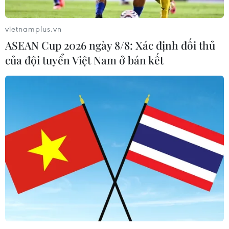
vietnamplus.vn
ASEAN Cup 2026 ngày 8/8: Xác định đối thủ
của đội tuyển Việt Nam ở bán kết
Quốc hội Iraq quyết định hoãn bầu cử
tổng thống vô thời hạn
07/02/2022 14:08
Các khối chính trị lớn tại Quốc hội Iraq đã tuyên bố tẩy
chay kế hoạch bỏ phiếu bầu Tổng thống, trong khi yêu
cầu phải có tối thiểu 2/3 số nghị sỹ có mặt.