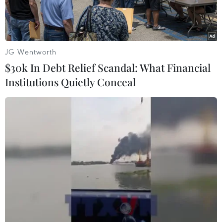
JG Wentworth
$30k In Debt Relief Scandal: What Financial
Institutions Quietly Conceal
Hai ứng cử viên chính trong cuộc tranh cử tổng thống Hàn
Quốc: ông Lee Jae-myung của Đảng Dân chủ cầm quyền (trái)
và ông Yoon Suk-yeol của của đảng đối lập chính Sức mạnh
quốc dân. (Nguồn: asia.nikkei.com)
Ngày 15/2, các ứng cử viên tham gia tranh cử
Tổng thống Hàn Quốc đã chính thức bắt đầu
chiến dịch vận động tranh cử kéo dài 22 ngày,