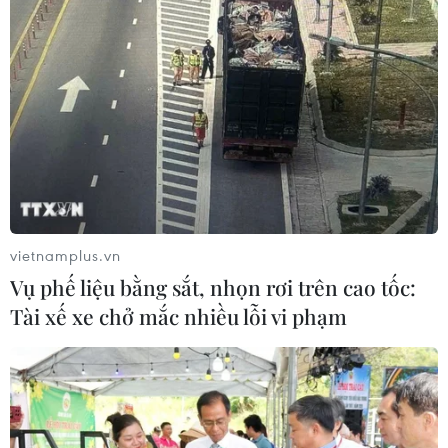
vietnamplus.vn
Vụ phế liệu bằng sắt, nhọn rơi trên cao tốc:
Tài xế xe chở mắc nhiều lỗi vi phạm