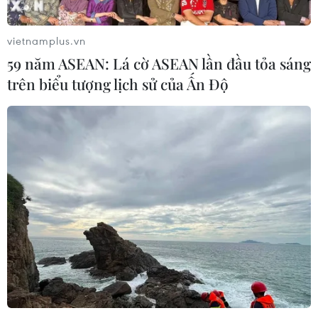
vietnamplus.vn
59 năm ASEAN: Lá cờ ASEAN lần đầu tỏa sáng
trên biểu tượng lịch sử của Ấn Độ
TIN CÙNG CHUYÊN MỤC
Chuyên gia Australia: Quan hệ Việt
Nam-Australia có độ tin cậy chính trị