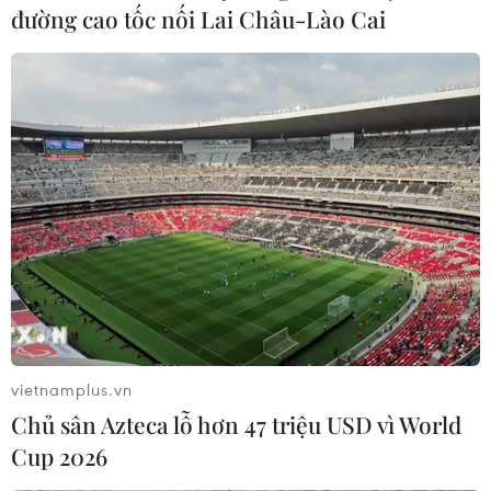
đường cao tốc nối Lai Châu-Lào Cai
Bầu cử Tổng thống Đức: Ông Steinmeier
vietnamplus.vn
có khả năng cao tái đắc cử
Chủ sân Azteca lỗ hơn 47 triệu USD vì World
13/02/2022 07:44
Cup 2026
Trong số 4 ứng cử viên Tổng thống Đức, ông Frank-