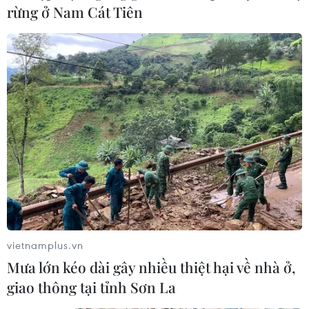
tham gia, thụ hưởng các chế độ, chính sách bảo
rừng ở Nam Cát Tiên
hiểm y tế cho người tham gia, từ đó khuyến
khích người dân tích cực tham gia bảo hiểm y
tế, góp phần hoàn thành mục tiêu bảo hiểm y tế
toàn dân. Đến nay, số người tham gia bảo hiểm
y tế gần 86,54 triệu người, đạt tỷ lệ bao phủ
88,66% dân số./.
(Vietnam+)
vietnamplus.vn
Mưa lớn kéo dài gây nhiều thiệt hại về nhà ở,
giao thông tại tỉnh Sơn La