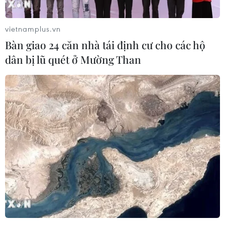
vietnamplus.vn
Bàn giao 24 căn nhà tái định cư cho các hộ
dân bị lũ quét ở Mường Than
Không để người bệnh BHYT phải
tự mua thuốc trong danh mục
27/06/2022 10:25
Tình trạng thiếu thuốc, trang thiết bị, vật tư y tế trong
khám, chữa bệnh BHYT hiện đang diễn ra tại một số cơ
sở khám chữa bệnh, làm ảnh hưởng tới quyền lợi của
người tham gia BHYT.