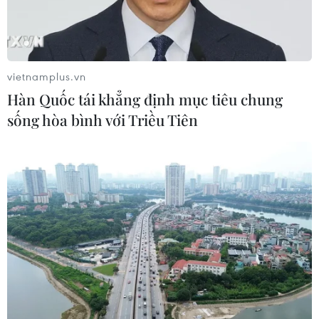
vietnamplus.vn
Hàn Quốc tái khẳng định mục tiêu chung
sống hòa bình với Triều Tiên
TIN CÙNG CHUYÊN MỤC
Ca vi phẫu ghép da đầu hiếm gặp
giúp bé gái phục hồi sau 10 năm
06/08/2026 07:15