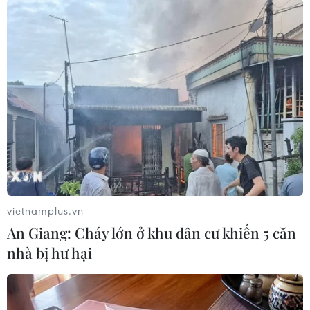
khai thực hiện việc xác thực thông tin công dân,
triển khai sử dụng căn cước công dân, ứng
dụng định danh điện tử quốc gia (VNEID) thay
thế thẻ bảo hiểm y tế giấy để khám, chữa bệnh
bảo hiểm y tế theo Quyết định số 06/QĐ-TTg của
Thủ tướng Chính phủ phê duyệt Đề án phát
triển ứng dụng dữ liệu quốc gia về dân cư, định
danh và xác thực điện tử phục vụ chuyển đổi số
quốc gia giai đoạn 2022-2025, tầm nhìn đến
năm 2030.
Hiện nay, về cơ bản người dân đã có thể sử
vietnamplus.vn
dụng căn cước công dân để khám, chữa bệnh
An Giang: Cháy lớn ở khu dân cư khiến 5 căn
bảo hiểm y tế. Sau gần 5 tháng triển khai thí
nhà bị hư hại
điểm việc khám, chữa bệnh bảo hiểm y tế bằng
căn cước công dân gắn chíp, tính đến ngày
19/7/2022, toàn quốc đã có 6.856 cơ sở khám,