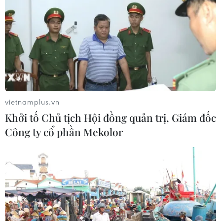
bao phủ đã đạt 91% dân số.
vietnamplus.vn
Khởi tố Chủ tịch Hội đồng quản trị, Giám đốc
Công ty cổ phần Mekolor
Tháo gỡ vướng mắc trong thanh toán
BHYT đối với các dịch vụ kỹ thuật