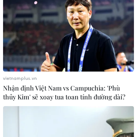
vietnamplus.vn
Nhận định Việt Nam vs Campuchia: 'Phù
thủy Kim' sẽ xoay tua toan tính đường dài?
Tỷ lệ bao phủ BHYT toàn
quốc đạt 95,15% vào năm 2025
08/05/2022 01:08
Nếu như các năm 2009, 2015 độ bao phủ bảo hiểm y tế
lần lượt đạt 57% và 74,7% dân số, thì đến năm 2021 độ