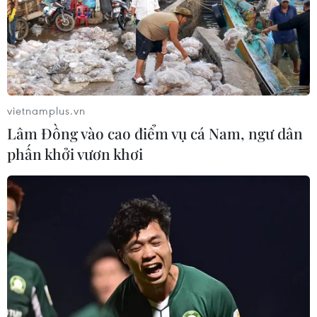
15/05/2022 13:23
Để bảo đảm quyền lợi cho người bệnh có thẻ bảo hiểm
y tế, BHXH Việt Nam đề xuất Bộ Y tế cho ý kiến tháo gỡ
vướng mắc trong thanh toán BHYT với máy mượn, máy
đặt tại các cơ sở y tế.
vietnamplus.vn
Lâm Đồng vào cao điểm vụ cá Nam, ngư dân
phấn khởi vươn khơi