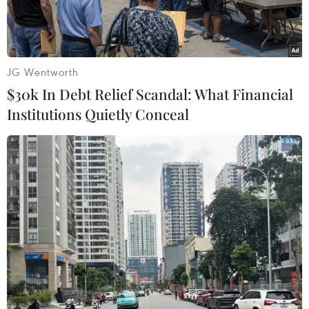
JG Wentworth
$30k In Debt Relief Scandal: What Financial
Institutions Quietly Conceal
(Ảnh: PV/Vietnam+)
Bảo hiểm xã hội Việt Nam cho biết tính đến
ngày 19/7, toàn quốc đã có trên 26,3 triệu tài
khoản giao dịch điện tử cá nhân được đăng ký,
phê duyệt (dùng để đăng nhập sử dụng ứng