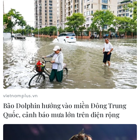
#Bảo Hiểm Xã Hội
#Thẻ Bảo Hiểm Y Tế
#Mẫu Mới
#Thẻ Bảo Hiểm Y Tế Giấy
#Ứng Dụng VssID
Theo dõi VietnamPlus
vietnamplus.vn
Bão Dolphin hướng vào miền Đông Trung
Quốc, cảnh báo mưa lớn trên diện rộng
TIN LIÊN QUAN