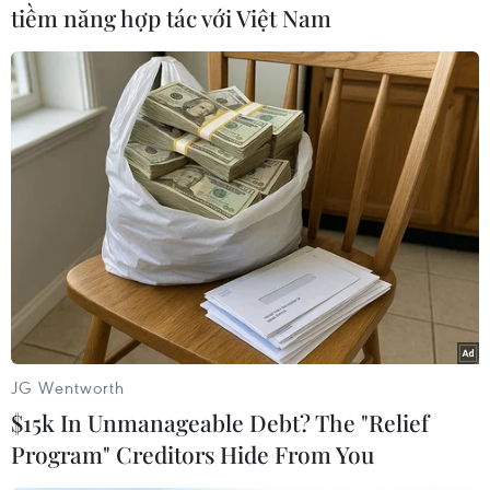
rằng CNRP sẽ được phép tổchức cuộc tập trung
tiềm năng hợp tác với Việt Nam
theo đúng trình tự luật pháp, song phải chịu
trách nhiệmtrước pháp luật nếu cuộc tập họp
trên ảnh hưởng đến an ninh, trật tự và
hòabình./.
(TTXVN)
JG Wentworth
$15k In Unmanageable Debt? The "Relief
Program" Creditors Hide From You