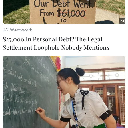
Nhân dân Campuchia (CPP) cầmquyền đang
tiến triển; đồng thời cam kết cuộc tập họp của
các ủng hộ viên CNRPdiễn ra chiều 26/8 tới sẽ
không có bạo lực xảy ra.
JG Wentworth
$25,000 In Personal Debt? The Legal
Trả lời các phóng viên khi đi thăm các chợ ở thủ
Settlement Loophole Nobody Mentions
đô Phnom Penh để cảm ơncử tri đã bỏ phiếu
cho đảng đối lập, ông Sam Rainsy nói rẳng các
cuộc đàm phántrước hết để tìm ra sự thật, lấy
lại công bằng cho các cử tri đã bỏ phiếu
choCNRP. Ông cho biết: “Sau khi đạt được các
mục tiêu này, CNRP sẽ tham gia cuộchọp đầu
tiên của Quốc hội mới.”
Đến nay, nhóm làm việc của hai đảng đã gặp
nhau 3 lần nhưng đều chưa đạtđược thỏa thuận