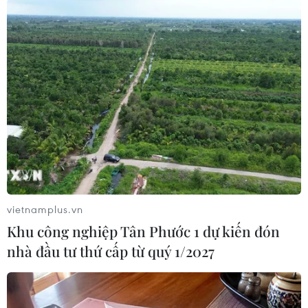
#Campuchia
#Đàm phán
#CPP
#Bỏ phiếu
#Cử tri
Campuchia
Theo dõi VietnamPlus
vietnamplus.vn
Khu công nghiệp Tân Phước 1 dự kiến đón
nhà đầu tư thứ cấp từ quý 1/2027
TIN CÙNG CHUYÊN MỤC