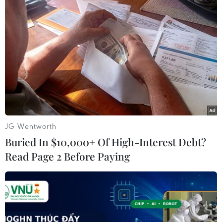
Đoàn đại biểu Ủy ban Trung ương
MTTQ Việt Nam viếng Chủ tịch Quốc
hội Lào
10/08/2026 11:48
Lãnh đạo TP Hồ Chí Minh viếng Chủ
tịch Quốc hội Lào Xaysomphone
Phomvihane
10/08/2026 09:39
JG Wentworth
Buried In $10,000+ Of High-Interest Debt?
Đại sứ quán Việt Nam và cộng đồng
Read Page 2 Before Paying
người Việt Nam tại Lào viếng đồng
chí Xaysomphone Phomvihane
10/08/2026 09:19