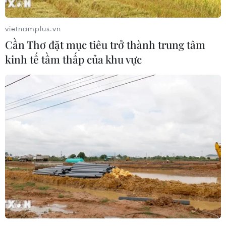
09/08/2026 15:20
vietnamplus.vn
Cần Thơ đặt mục tiêu trở thành trung tâm
50 năm quan hệ ngoại giao Việt Nam-
kinh tế tầm thấp của khu vực
Thái Lan: Viết tiếp câu chuyện từ trái
tim
09/08/2026 13:43
Điện mừng kỷ niệm Quốc khánh lần
thứ 61 nước Cộng hòa Singapore
09/08/2026 13:42
Vụ xả súng tại Thái Lan: Cảnh sát tiết
lộ hành vi của nghi phạm trước khi
gây án