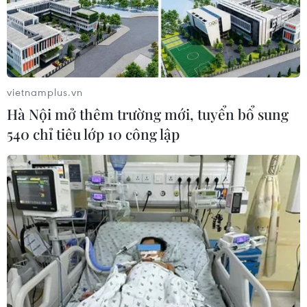
vietnamplus.vn
Hà Nội mở thêm trường mới, tuyển bổ sung
540 chỉ tiêu lớp 10 công lập
Đến phút 76, Thanh Nhã tự tin đi bóng bên cánh phải rồi dứt
điểm tinh tế vượt qua tầm với thủ thành Myanmar để nâng tỷ
số lên 2-0 cho Đội tuyển Nữ Việt Nam. (Ảnh: Minh
Quyết/TTXVN)