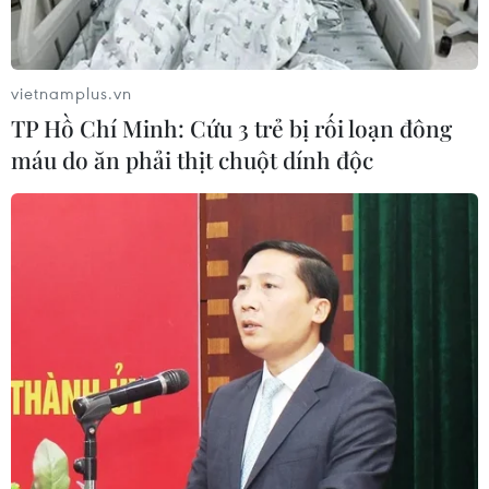
vietnamplus.vn
TP Hồ Chí Minh: Cứu 3 trẻ bị rối loạn đông
máu do ăn phải thịt chuột dính độc
Niềm vui của các cầu thủ Việt Nam ghi Thanh Nhã nâng tỷ số
lên 2-0. (Ảnh: Minh Quyết/TTXVN)