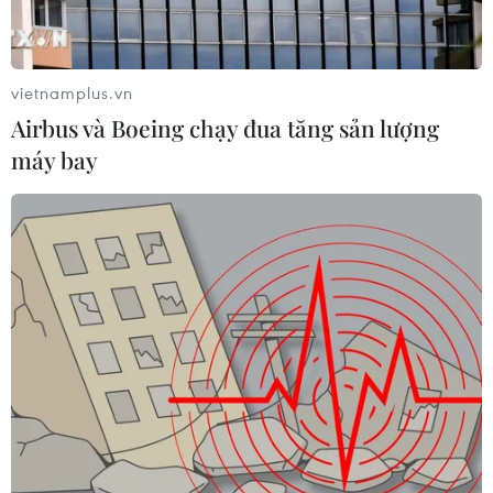
vietnamplus.vn
Airbus và Boeing chạy đua tăng sản lượng
máy bay
Các tuyển thủ nữ Việt Nam thực hiện nghi thức chào cờ. (Ảnh:
Hoàng Linh/TTXVN)