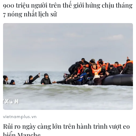
khai cuộc và sớm có bàn thắng. (Ảnh: Minh Quyết/TTXVN)
900 triệu người trên thế giới hứng chịu tháng
7 nóng nhất lịch sử
Phút 12, Tuyết Dung (7) đẩy bóng qua thủ môn của Myanmar.
(Ảnh: Hoàng Linh/TTXVN)
vietnamplus.vn
Rủi ro ngày càng lớn trên hành trình vượt eo
biển Manche