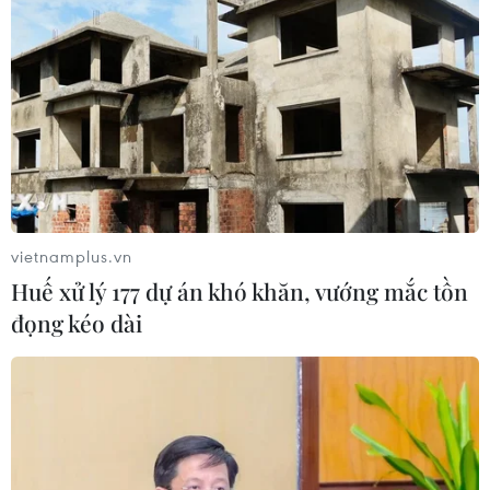
Đến phút 36, Đội tuyển Việt Nam chịu tổn thất khi Thúy Nga
dính chấn thương và không thể tiếp tục thi đấu. (Ảnh: Minh
Quyết/TTXVN)
vietnamplus.vn
Huế xử lý 177 dự án khó khăn, vướng mắc tồn
đọng kéo dài
Sang hiệp 2, các cầu thủ Việt Nam tiếp tục là những người thi
đấu chủ động. (Ảnh: Hoàng Linh/TTXVN)