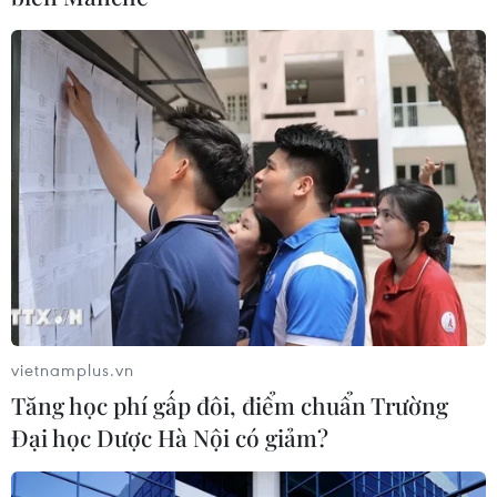
Tạo điều kiện thuận lợi cho Huỳnh Như ghi bàn thắng mở tỷ số
1-0 cho Đội tuyển Việt Nam. (Ảnh: Hoàng Linh/TTXVN)
vietnamplus.vn
Tăng học phí gấp đôi, điểm chuẩn Trường
Đại học Dược Hà Nội có giảm?