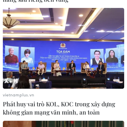
HLV Mai Đức Chung chia sẻ niềm vui với các CĐV sau khi đội
Việt Nam giành chiến thắng. (Ảnh: Minh Quyết/TTXVN)
vietnamplus.vn
Phát huy vai trò KOL, KOC trong xây dựng
không gian mạng văn minh, an toàn