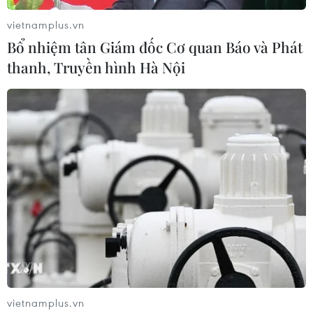
vietnamplus.vn
Bổ nhiệm tân Giám đốc Cơ quan Báo và Phát
thanh, Truyền hình Hà Nội
Niềm vui của các cầu thủ nữ Việt Nam khi có chiến thắng trước
Myanmar để giành HCV SEA Games 32. (Ảnh: Minh
Quyết/TTXVN)
vietnamplus.vn