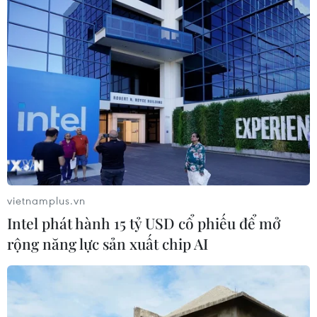
Niềm vui của tiền đạo đội trưởng Huỳnh Như (9) và đồng đội
khi ghi bàn mở tỷ số ở phút 12. (Ảnh: Hoàng Linh/TTXVN)
vietnamplus.vn
Intel phát hành 15 tỷ USD cổ phiếu để mở
rộng năng lực sản xuất chip AI