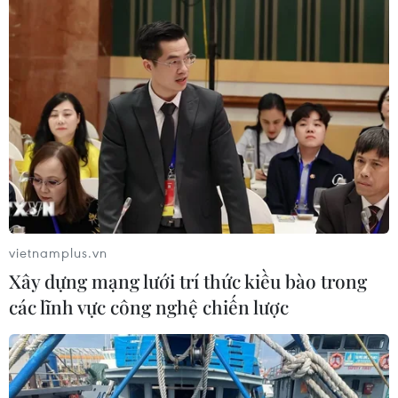
Các cầu thủ và Ban huấn luyện đội tuyển nữ Việt Nam chia sẻ
niềm vui chiến thắng với cổ động viên. (Ảnh: Minh
Quyết/TTXVN)
vietnamplus.vn
Xây dựng mạng lưới trí thức kiều bào trong
(TTXVN/Vietnam+)
các lĩnh vực công nghệ chiến lược