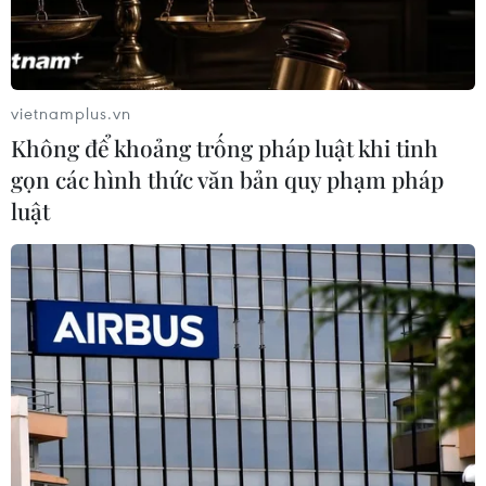
vietnamplus.vn
Không để khoảng trống pháp luật khi tinh
gọn các hình thức văn bản quy phạm pháp
luật
Tuyển Nữ Việt Nam bước ra sân sẵn sàng chinh phục tấm huy
chương Vàng SEA Games 32. (Ảnh: Hoàng Linh/TTXVN)