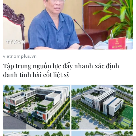
vietnamplus.vn
Tập trung nguồn lực đẩy nhanh xác định
danh tính hài cốt liệt sỹ
HLV Mai Đức Chung luôn đưa chỉ đạo cần thiết để các học trò
có thể giành thế chủ các trong các tình huống. (Ảnh: Minh
Quyết/TTXVN)