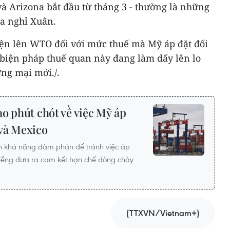
và Arizona bắt đầu từ tháng 3 - thường là những
a nghỉ Xuân.
ện lên WTO đối với mức thuế mà Mỹ áp đặt đối
 biện pháp thuế quan này đang làm dấy lên lo
ng mại mới./.
o phút chót về việc Mỹ áp
và Mexico
 khả năng đàm phán để tránh việc áp
giềng đưa ra cam kết hạn chế dòng chảy
(TTXVN/Vietnam+)