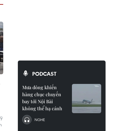
PODCAST
u
Mưa dông khiến
hàng chục chuyến
bay tới Nội Bài
không thể hạ cánh
Mỹ
NGHE
h