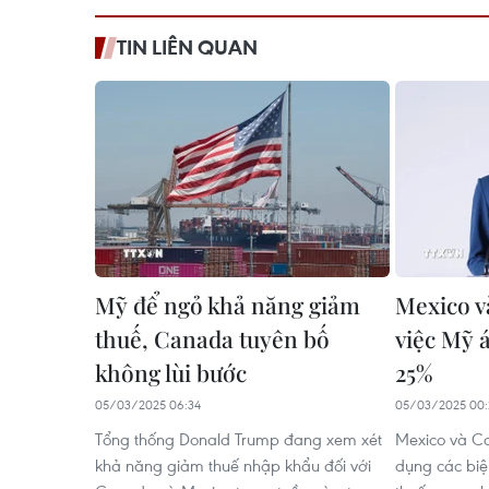
TIN LIÊN QUAN
Mỹ để ngỏ khả năng giảm
Mexico v
thuế, Canada tuyên bố
việc Mỹ 
không lùi bước
25%
05/03/2025 06:34
05/03/2025 00:
Tổng thống Donald Trump đang xem xét
Mexico và C
khả năng giảm thuế nhập khẩu đối với
dụng các biệ