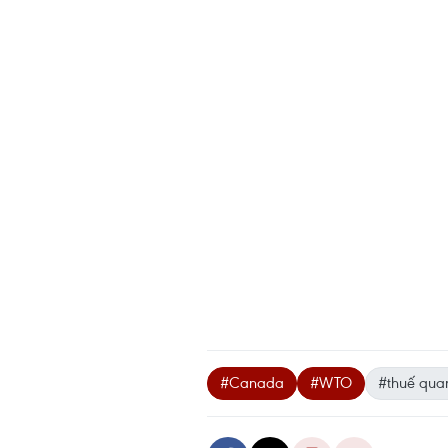
#Canada
#WTO
#thuế qua