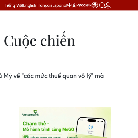
Tiếng Việt
English
Français
Español
中文
Русский
 Cuộc chiến
 Mỹ về "các mức thuế quan vô lý" mà