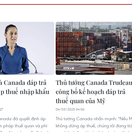
à Canada đáp trả
Thủ tướng Canada Trudea
áp thuế nhập khẩu
công bố kế hoạch đáp trả
thuế quan của Mỹ
27
04/03/2025 04:06
anada đã quyết định áp
Thủ tướng Canada nhấn mạnh: "Nếu 
n pháp thuế quan và phi
không dừng áp thuế, chúng tôi đang tíc