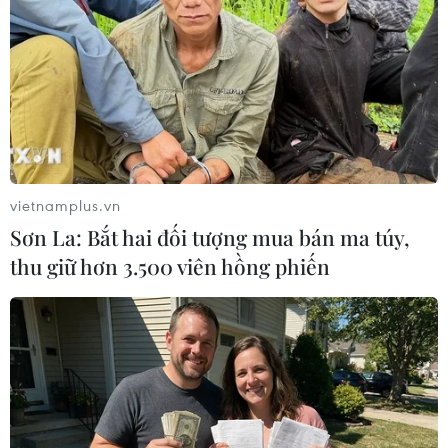
16/04/2019 00:52
Nguyên nhân vụ hỏa hoạn chưa được làm rõ, tuy nhiên,
theo lực lượng cứu hỏa, nhiều khả năng liên quan đến
công tác sửa chữa được tiến hành bên trong khu vực
này.
vietnamplus.vn
Sơn La: Bắt hai đối tượng mua bán ma túy,
thu giữ hơn 3.500 viên hồng phiến