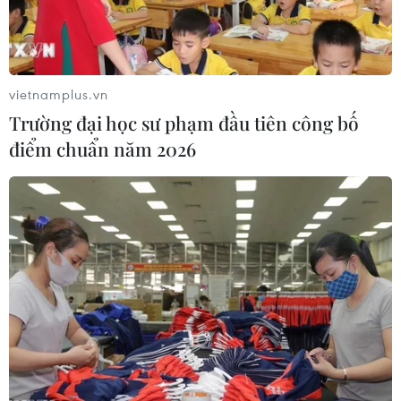
vietnamplus.vn
Trường đại học sư phạm đầu tiên công bố
Vụ cháy Nhà thờ Đức Bà Paris:
điểm chuẩn năm 2026
Khoảnh khắc ngọn tháp đổ sập
16/04/2019 01:41
Phó Thị trưởng Paris, ông Emmanuel Gregoire, cho biết
ngọn tháp của Nhà thờ Đức Bà đã đổ sập trong vụ cháy
lớn tàn phá phần mái của công trình mang phong cách
kiến trúc Gothic lừng danh này.