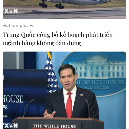
thổi sức sống mới cho nghệ thuật tò
he truyền thống
07/08/2026 03:19
vietnamplus.vn
Trung Quốc công bố kế hoạch phát triển
Xem thêm
ngành hàng không dân dụng
CƠ QUAN CHỦ QUẢN: THÔNG TẤN XÃ VIỆT NAM
Tổng Biên tập: TRẦN TIẾN DUẨN
Phó Tổng Biên tập: NGUYỄN THỊ TÁM, KHÚC THANH
THỦY
Sở hữu trí tuệ
Quy định sử dụng