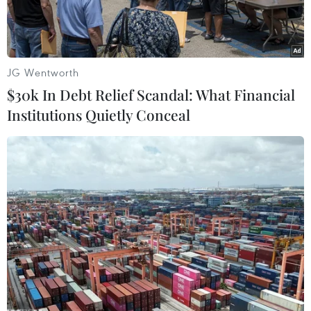
JG Wentworth
$30k In Debt Relief Scandal: What Financial
Institutions Quietly Conceal
Bộ Nội vụ Pháp cho biết 400 lính cứu hỏa đã tham gia khống
chế vụ cháy tại Nhà thờ Đức bà Paris. (Nguồn: Daily Mail)
Daily Mail hôm 16/4 cho biết lực lượng cứu hỏa
Paris đã không thể sử dụng một chiến thuật đặc
biệt mang tên Canadair giúp dập tắt nhanh vụ