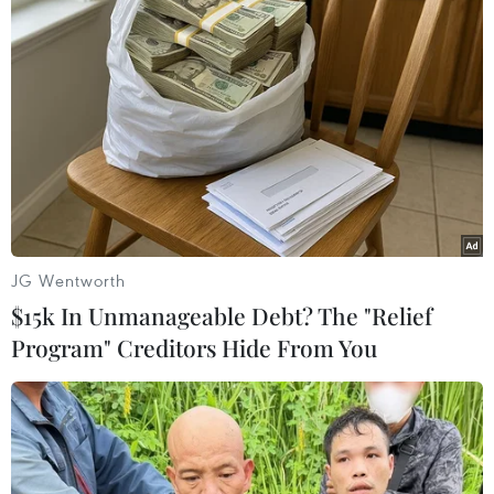
TIN LIÊN QUAN
JG Wentworth
$15k In Unmanageable Debt? The "Relief
Program" Creditors Hide From You
Pháp: Đã kiểm soát được đám cháy ở nhà
thờ Đức Bà Paris