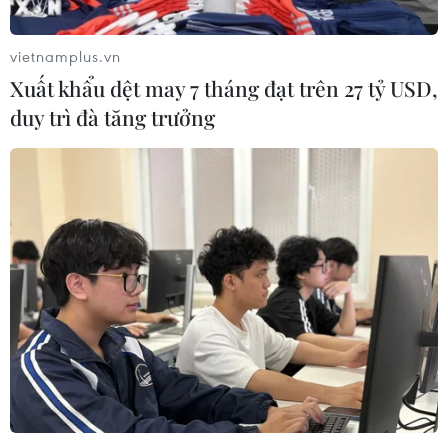
vietnamplus.vn
Xuất khẩu dệt may 7 tháng đạt trên 27 tỷ USD,
duy trì đà tăng trưởng
Cấu trúc Nhà thờ Đức Bà Paris được bảo
vệ nguyên vẹn sau vụ cháy
16/04/2019 02:37
Vụ hỏa hoạn dữ dội đã khiến 2/3 đỉnh mái của Nhà thờ
Đức Bà Paris bị tàn phá, song cấu trúc của Nhà thờ đã
được bảo vệ nguyên vẹn và các di vật tôn giáo linh
thiêng được bảo quản an toàn.