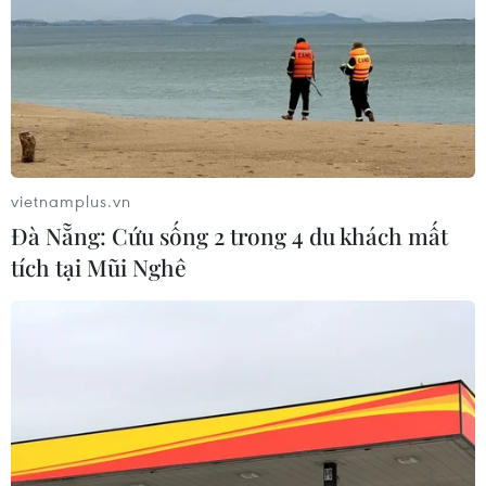
vietnamplus.vn
Đà Nẵng: Cứu sống 2 trong 4 du khách mất
tích tại Mũi Nghê
TIN CÙNG CHUYÊN MỤC
Australia điều tra vụ hai máy bay suýt
va chạm tại sân bay Sydney
09/08/2026 07:04