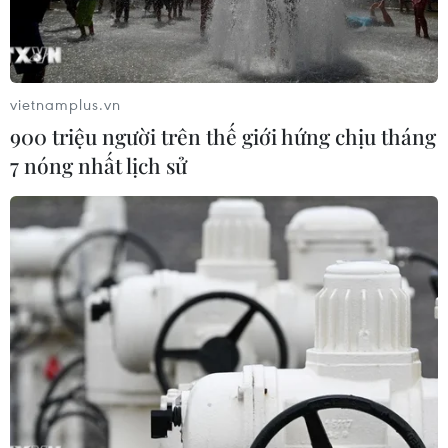
vietnamplus.vn
900 triệu người trên thế giới hứng chịu tháng
7 nóng nhất lịch sử
Ảnh minh họa. (Nguồn: AP)
Ngày 20/7, truyền thông địa phương Thái Lan
cho biết ít nhất 20 người đã bị thương sau khi
một tàu cao tốc bốc cháy do nổ động cơ khi đang
di chuyển trên Vịnh Thái Lan.
Theo báo Matichon, vụ việc xảy ra vào chiều