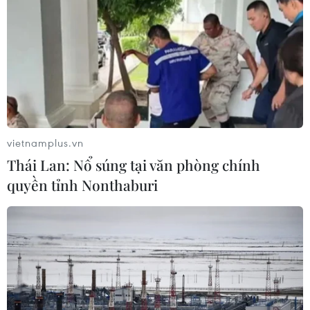
vietnamplus.vn
Thái Lan: Nổ súng tại văn phòng chính
quyền tỉnh Nonthaburi
TIN CÙNG CHUYÊN MỤC