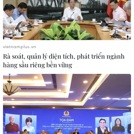
vietnamplus.vn
Rà soát, quản lý diện tích, phát triển ngành
hàng sầu riêng bền vững
Hỏa hoạn gây thiệt hại nghiêm trọng trên
tàu tuần dương của Nga
14/04/2022 11:23
Một vụ hỏa hoạn đã bùng phát trên tàu tuần dương