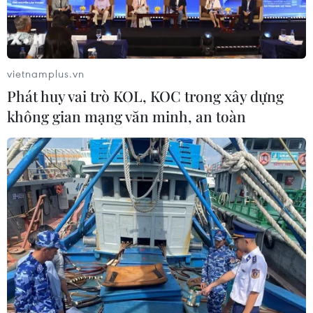
Moskva có trang bị tên lửa thuộc Hạm đội Biển Đen của
Nga và làm nổ đạn dược trên tàu sau đó gây thiệt hại
nghiêm trọng cho con tàu này.
vietnamplus.vn
Phát huy vai trò KOL, KOC trong xây dựng
không gian mạng văn minh, an toàn
Đà Nẵng: Hai tàu cá bị cháy khi đang neo