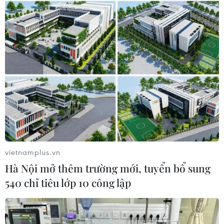
Kiên Giang: Cháy lớn ở 2 nhà dân và 11 tàu
đánh bắt hải sản
29/01/2022 03:19
Ngọn lửa bùng phát tại 2 căn nhà tạm thuộc Tổ 3, khu
phố Kiên Tân, thị trấn Kiên Lương, sau đó cháy lan sang
các tàu đánh bắt hải sản neo đậu dưới bến sông gần
nhà làm 11 tàu bị cháy rụi.
vietnamplus.vn
Hà Nội mở thêm trường mới, tuyển bổ sung
540 chỉ tiêu lớp 10 công lập