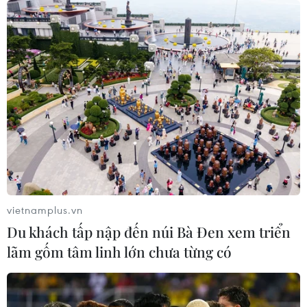
Thưởng thức hương vị biển cả trong
nồi lẩu sứa Quy Nhơn
09/08/2026 22:55
Trước khi có nước hoa, các nữ quý
tộc Nga sử dụng hương liệu gì?
09/08/2026 22:05
vietnamplus.vn
Du khách tấp nập đến núi Bà Đen xem triển
Đại tiệc Vespa 2026: Khi biểu
lãm gốm tâm linh lớn chưa từng có
tượng 80 năm của Italy thăng hoa
giữa lòng đô thị hiện đại
09/08/2026 16:09