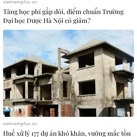
vietnamplus.vn
Tăng học phí gấp đôi, điểm chuẩn Trường
Đại học Dược Hà Nội có giảm?
#Cháy tàu cao tốc
#Bị thương
#Nổ động cơ
#Vịnh Thái Lan
Thái Lan
vietnamplus.vn
Huế xử lý 177 dự án khó khăn, vướng mắc tồn