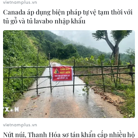
vietnamplus.vn
Canada áp dụng biện pháp tự vệ tạm thời với
tủ gỗ và tủ lavabo nhập khẩu
IS thừa nhận lần đầu tiên tấn công khủng
bố CHDC Congo
19/04/2019 01:42
IS đã thừa nhận vụ tấn công đầu tiên của nhóm này vào
Cộng hòa dân chủ Congo và tuyên bố đây là chi nhánh
của "Nhà nước Caliphate" tại "Tỉnh Trung Phi."
vietnamplus.vn
Nứt núi, Thanh Hóa sơ tán khẩn cấp nhiều hộ