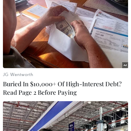
LHQ: 890 người thiệt mạng trong vụ thảm
sát ở CHDC Congo
JG Wentworth
17/01/2019 01:43
Buried In $10,000+ Of High-Interest Debt?
Văn phòng Cao ủy Nhân quyền Liên hợp quốc cho biết
Read Page 2 Before Paying
ít nhất 890 người đã bị sát hại tại Cộng hòa Dân chủ
Congo, sau khi nổ ra các cuộc đụng độ giữa hai cộng
đồng sắc tộc ở miền Tây nước này.