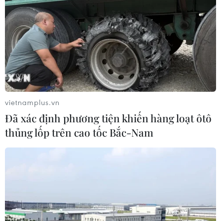
Algeria xây dựng cơ chế quốc gia
kiểm chứng thông tin nhằm chống
tin giả
26/07/2026 14:50
"Siêu quần thể" cá voi lưng gù đối
mặt rủi ro hàng hải
vietnamplus.vn
26/07/2026 10:27
Đã xác định phương tiện khiến hàng loạt ôtô
thủng lốp trên cao tốc Bắc-Nam
"Cửa ngõ" để Việt Nam tiến vào thị
trường Tây Phi
26/07/2026 08:55
Nam Phi: Máy bay "hạ cánh" giữa