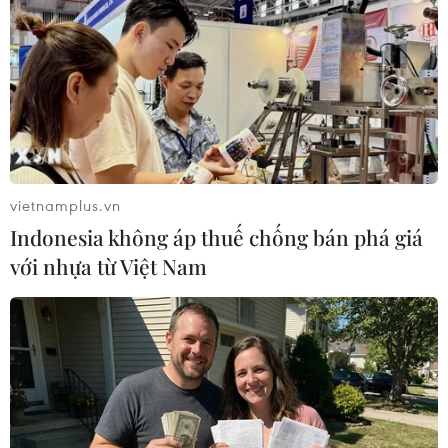
vietnamplus.vn
Indonesia không áp thuế chống bán phá giá
với nhựa từ Việt Nam
Điều tra sơ bộ về nghi vấn thảm sát mới ở
CHDC Congo
30/01/2019 23:00
Theo điều tra sơ bộ do Liên hợp quốc tiến hành về vụ
việc nghi là thảm sát ở phía Cộng hòa Dân chủ Congo,