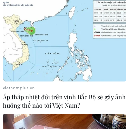
#Lực lượng Liên minh Dân chủ
#Thảm sát
CHDC Congo
Theo dõi VietnamPlus
vietnamplus.vn
TIN LIÊN QUAN
Áp thấp nhiệt đới trên vịnh Bắc Bộ sẽ gây ảnh
hưởng thế nào tới Việt Nam?