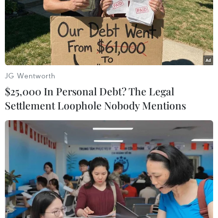
có ít nhất 535 người đã bị sát hại trong 4 cuộc tấn công.
JG Wentworth
$25,000 In Personal Debt? The Legal
Settlement Loophole Nobody Mentions
CHDC Congo: Nhiều cử tri bầu cử muộn
do dịch Ebola và xung đột bạo lực
31/03/2019 14:56