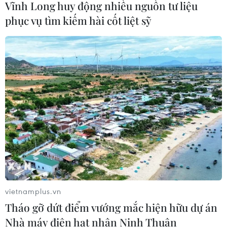
Vĩnh Long huy động nhiều nguồn tư liệu
phục vụ tìm kiếm hài cốt liệt sỹ
CƠ QUAN CHỦ QUẢN: THÔNG TẤN XÃ VIỆT NAM
Tổng Biên tập: TRẦN TIẾN DUẨN
Phó Tổng Biên tập: NGUYỄN THỊ TÁM, KHÚC THANH
THỦY
Sở hữu trí tuệ
Quy định sử dụng
RSS
Hỗ trợ
Ngôn ngữ
TTXVN
Dịch vụ tin
Quảng cáo
vietnamplus.vn
Liên hệ
Tháo gỡ dứt điểm vướng mắc hiện hữu dự án
Nhà máy điện hạt nhân Ninh Thuận