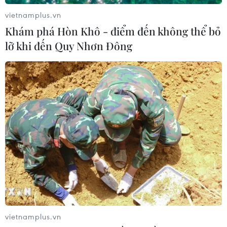
23/07/2026 07:23
vietnamplus.vn
Khám phá Hòn Khô - điểm đến không thể bỏ
lỡ khi đến Quy Nhơn Đông
Dịch Ebola: Số ca tử vong ở châu Phi
tăng lên hơn 1.000 người
22/07/2026 22:56
Tỷ phú Bill Gates nhấn mạnh tầm
quan trọng của đầu tư vào con người
và công nghệ
22/07/2026 06:02
Xem thêm
vietnamplus.vn