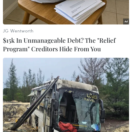
JG Wentworth
$15k In Unmanageable Debt? The "Relief
Program" Creditors Hide From You
Các tay súng IS. (Nguồn: BBC)
Ngày 28/5, các nguồn tin địa phương cho biết 22
người bị tổ chức Nhà nước Hồi giáo (IS) tự xưng
bắt cóc hồi tuần trước tại Samboko-Tchani
Tchani thuộc miền Đông Cộng hòa dân chủ
Congo đã được phóng thích.