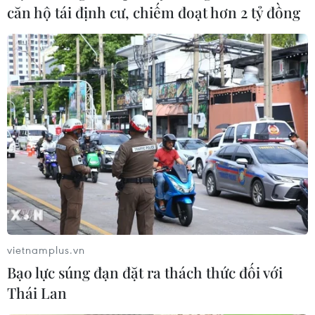
căn hộ tái định cư, chiếm đoạt hơn 2 tỷ đồng
Cảnh sát khám xét nơi ở của Huấn
"Hoa Hồng"
06/08/2026 15:04
Bãi bỏ một số văn bản quy phạm
pháp luật không còn phù hợp
06/08/2026 09:59
Khởi tố người đi bộ gây tai nạn chết
người trên quốc lộ ở Quảng Trị
vietnamplus.vn
06/08/2026 09:44
Bạo lực súng đạn đặt ra thách thức đối với
Thái Lan