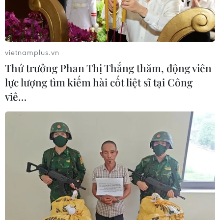
Ngôn ngữ
TTXVN
Dịch vụ tin
Quảng cáo
Liên hệ
vietnamplus.vn
Thứ trưởng Phan Thị Thắng thăm, động viên
lực lượng tìm kiếm hài cốt liệt sĩ tại Công
Giấy phép số: 1374/GP-BTTTT do Bộ Thông tin và Truyền thông
viê…
cấp ngày 11/9/2008.
Quảng cáo: Phó TBT Nguyễn Thị Tám: 093.5958688, Email:
tamvna@gmail.com
Điện thoại: (024) 39411349 - (024) 39411348, Fax: (024)
39411348
Email:
vietnamplus2008@gmail.com
© Bản quyền thuộc về VietnamPlus, TTXVN. Cấm sao chép dưới
mọi hình thức nếu không có sự chấp thuận bằng văn bản.