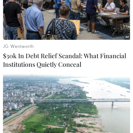
08/08/2026 04:16
CHUYỆN TUẦN QUA: Cảnh
báo nạn "giang hồ mạng” kéo những
hệ lụy ảo tràn ra đời thực
JG Wentworth
08/08/2026 04:00
$30k In Debt Relief Scandal: What Financial
Institutions Quietly Conceal
Quảng Trị triệt phá đường dây vận
chuyển hơn 210kg vật liệu nổ
08/08/2026 01:59
Cần Thơ: Khởi tố 19 bị can trong vụ
dàn cảnh cướp giật tại Tân Huê Viên
08/08/2026 01:33