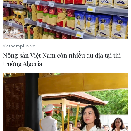
Xem thêm
vietnamplus.vn
Nông sản Việt Nam còn nhiều dư địa tại thị
trường Algeria
CƠ QUAN CHỦ QUẢN: THÔNG TẤN XÃ VIỆT NAM
Tổng Biên tập: TRẦN TIẾN DUẨN
Phó Tổng Biên tập: NGUYỄN THỊ TÁM, KHÚC THANH
THỦY
Sở hữu trí tuệ
Quy định sử dụng
RSS
Hỗ trợ