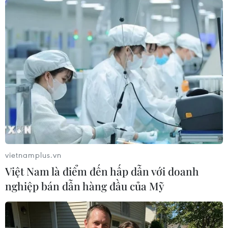
Sơn Bách (Vietnam+)
vietnamplus.vn
Việt Nam là điểm đến hấp dẫn với doanh
nghiệp bán dẫn hàng đầu của Mỹ
#Giết người
#Bắt giữ
#Hoài Đức
#Hà Nội