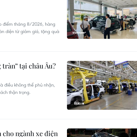
ấp điểm tháng 8/2026, hàng
oàn diện từ giảm giá, tặng quà
 tràn” tại châu Âu?
là điều không thể phủ nhận,
ách thận trọng.
n cho ngành xe điện