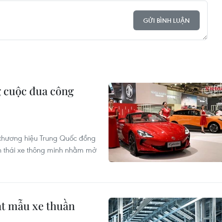
GỬI BÌNH LUẬN
 cuộc đua công
c thương hiệu Trung Quốc đồng
nh thái xe thông minh nhằm mở
ạt mẫu xe thuần