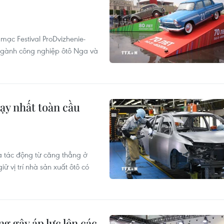
mạc Festival ProDvizhenie-
 ngành công nghiệp ôtô Nga và
hạy nhất toàn cầu
à tác động từ căng thẳng ở
ữ vị trí nhà sản xuất ôtô có
g gây áp lực lên các