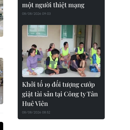
một người thiệt mạng
08/08/2026 09:03
Khởi tố 19 đối tượng cướp
giật tài sản tại Công ty Tân
Huê Viên
08/08/2026 08:52