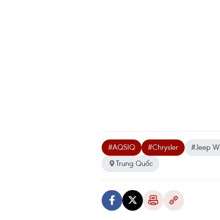
#AQSIQ
#Chrysler
#Jeep W
Trung Quốc