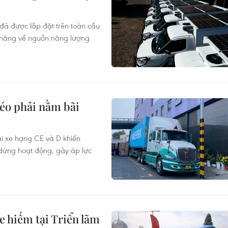
 đã được lắp đặt trên toàn cầu
ềm năng về nguồn năng lượng
kéo phải nằm bãi
lái xe hạng CE và D khiến
dừng hoạt động, gây áp lực
hiếm tại Triển lãm