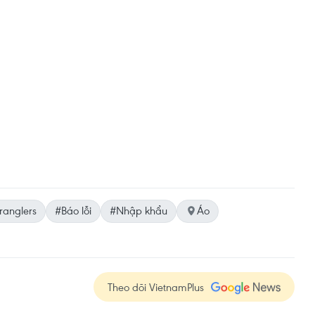
ranglers
#Báo lỗi
#Nhập khẩu
Áo
Theo dõi VietnamPlus