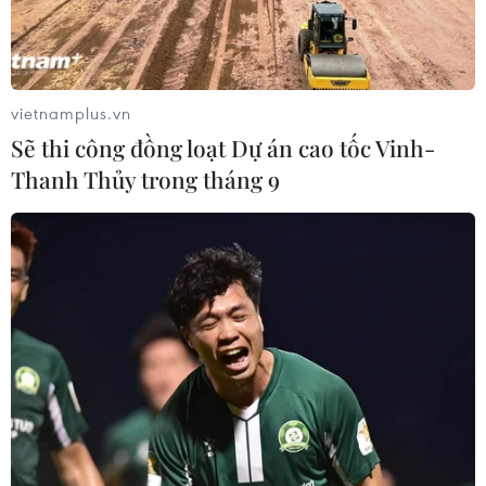
vietnamplus.vn
Sẽ thi công đồng loạt Dự án cao tốc Vinh-
Thanh Thủy trong tháng 9
Mata đã rất gần Old Trafford?
Theo nguồn tin đăng tải trên Daily Mail,
Manchester United sắp hoàn tất thương vụ Juan
Mata từ Chelsea sau khi sẵn sàng chi ra 37 triệu
bảng.