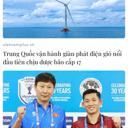
Thủ môn trẻ tài năng Courtois đã trải qua 2 năm
rưỡi trong màu áo đội bóng Tây Ban Nha khi
được cho mượn từ Chelsea. Tại đây, Courtois đã
giúp Atletico có cúp Europa League, cúp nhà
Vua và siêu cúp châu Âu./.
vietnamplus.vn
Trung Quốc vận hành giàn phát điện gió nổi
đầu tiên chịu được bão cấp 17