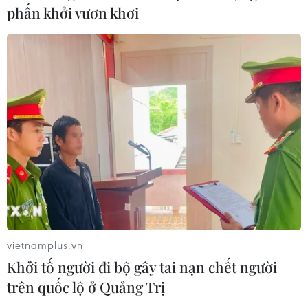
Xem trực tiếp trận Thái Lan-
phấn khởi vươn khơi
Malaysia tại ASEAN Cup 2026 trên
kênh nào?
01/08/2026 08:41
Đình Bắc gây thất vọng trước
Singapore, điều gì đang xảy ra với
tuyển Việt Nam?
01/08/2026 03:00
Xem thêm
vietnamplus.vn
Khởi tố người đi bộ gây tai nạn chết người
trên quốc lộ ở Quảng Trị