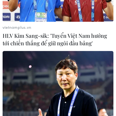
Atletico đang tìm cách để giữ chân Thibaut Courtois. (Nguồn:
Getty Images)
vietnamplus.vn
(Vietnam+)
HLV Kim Sang-sik: 'Tuyển Việt Nam hướng
tới chiến thắng để giữ ngôi đầu bảng'