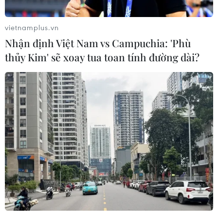
#Juan Mata
#Thibaut Courtois
#Iker Casillas
vietnamplus.vn
#Diego Costa
#Arsenal
#Manchester United
Nhận định Việt Nam vs Campuchia: 'Phù
#Chelsea
thủy Kim' sẽ xoay tua toan tính đường dài?
Theo dõi VietnamPlus
TIN CÙNG CHUYÊN MỤC
Công Phượng gặp thử thách lớn
trong ngày tái xuất V-League 2026/27