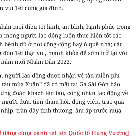
n vui Tết cùng gia đình.
nhân mọi điều tốt lành, an bình, hạnh phúc trong
mong người lao động luôn thực hiện tốt các
h bệnh dù ở nơi công cộng hay ở quê nhà; các
 đón Tết thật vui, mạnh khỏe để sớm trở lại với
u nắm mới Nhâm Dần 2022.
n, người lao động được nhận vé tàu miễn phí
 tàu mùa Xuân” đã có mặt tại Ga Sài Gòn háo
Từng đoàn khách lên tàu, công nhân lao động về
người đưa, tiễn thăm hỏi, động viên, trao quà
 nhịp, tràn đầy tình thương, ấm áp trước mùa
ễ dâng cúng bánh tét lên Quốc tổ Hùng Vương]