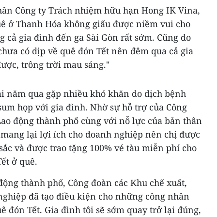
hân Công ty Trách nhiệm hữu hạn Hong IK Vina,
uê ở Thanh Hóa không giấu được niềm vui cho
g cả gia đình đến ga Sài Gòn rất sớm. Cũng do
chưa có dịp về quê đón Tết nên đêm qua cả gia
ược, trông trời mau sáng."
ai năm qua gặp nhiều khó khăn do dịch bệnh
sum họp với gia đình. Nhờ sự hỗ trợ của Công
Lao động thành phố cùng với nỗ lực của bản thân
n mang lại lợi ích cho doanh nghiệp nên chị được
sắc và được trao tặng 100% vé tàu miễn phí cho
ết ở quê.
động thành phố, Công đoàn các Khu chế xuất,
nghiệp đã tạo điều kiện cho những công nhân
ê đón Tết. Gia đình tôi sẽ sớm quay trở lại đúng,