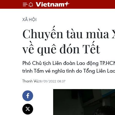
XÃ HỘI
Chuyến tàu mùa 
về quê đón Tết
Phó Chủ tịch Liên đoàn Lao động TP.H
trình Tấm vé nghĩa tình do Tổng Liên L
Thanh Vũ
28/01/2022 08:37