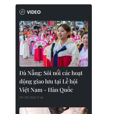
VIDEO
Đà Nẵng: Sôi nổi các hoạt
động giao lưu tại Lễ hội
Việt Nam - Hàn Quốc
09/08/2026 11:46