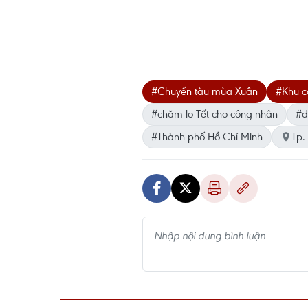
#Chuyến tàu mùa Xuân
#Khu c
#chăm lo Tết cho công nhân
#d
#Thành phố Hồ Chí Minh
Tp.