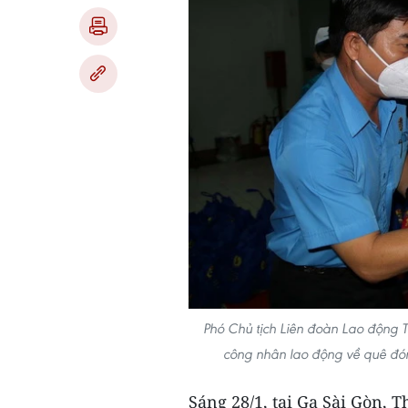
Phó Chủ tịch Liên đoàn Lao động 
công nhân lao động về quê đó
Sáng 28/1, tại Ga Sài Gòn,