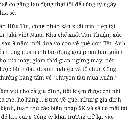
sẽ cố gắng lao động thật tốt để công ty ngày
hia sẻ.
ần Hữu Tin, công nhân sản xuất trực tiếp tại
n Juki Việt Nam, Khu chế xuất Tân Thuận, xúc
n sau 9 năm mới đưa vợ con về quê đón Tết. Anh
iến trong quá trình lao động góp phần làm giảm
thọ của máy; giảm thời gian ngừng máy; tiết
ược lãnh đạo doanh nghiệp và tổ chức Công
 thưởng bằng tấm vé "Chuyến tàu mùa Xuân."
ềm vui cho cả gia đình, tiết kiệm được chi phí
ba mẹ, họ hàng... Được về quê, nhưng gia đình
 bệnh, tuân thủ các biện pháp 5K và sẽ có mặt tại
để kịp cùng Công ty khai trương trở lại vào