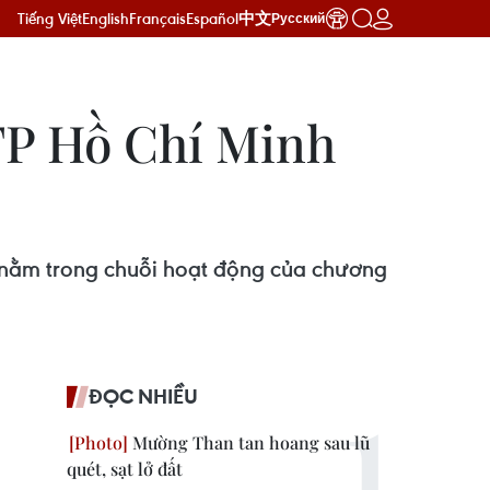
Tiếng Việt
English
Français
Español
中文
Русский
TP Hồ Chí Minh
 nằm trong chuỗi hoạt động của chương
ĐỌC NHIỀU
Mường Than tan hoang sau lũ
quét, sạt lở đất