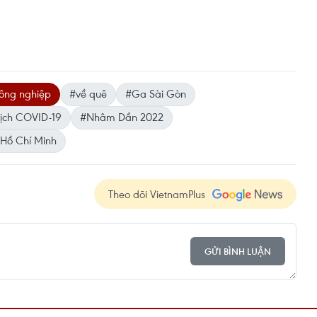
ông nghiệp
#về quê
#Ga Sài Gòn
ịch COVID-19
#Nhâm Dần 2022
 Hồ Chí Minh
Theo dõi VietnamPlus
GỬI BÌNH LUẬN