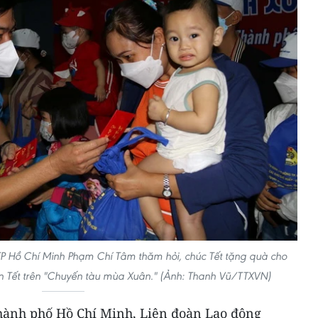
TP Hồ Chí Minh Phạm Chí Tâm thăm hỏi, chúc Tết tặng quà cho
n Tết trên "Chuyến tàu mùa Xuân." (Ảnh: Thanh Vũ/TTXVN)
 Thành phố Hồ Chí Minh, Liên đoàn Lao động