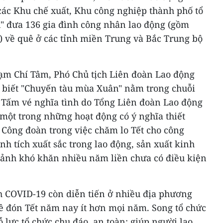
ác Khu chế xuất, Khu công nghiệp thành phố tổ
 đưa 136 gia đình công nhân lao động (gồm
) về quê ở các tỉnh miền Trung và Bắc Trung bộ
Phạm Chí Tâm, Phó Chủ tịch Liên đoàn Lao động
 biết "Chuyến tàu mùa Xuân" nằm trong chuỗi
 Tấm vé nghĩa tình do Tổng Liên đoàn Lao động
một trong những hoạt động có ý nghĩa thiết
c Công đoàn trong việc chăm lo Tết cho công
nh tích xuất sắc trong lao động, sản xuất kinh
ảnh khó khăn nhiều năm liền chưa có điều kiện
ch COVID-19 còn diễn tiến ở nhiều địa phương
 đón Tết năm nay ít hơn mọi năm. Song tổ chức
lực tổ chức chu đáo, an toàn; giúp người lao