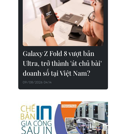
Galaxy Z Fold 8 vượt bản
Ultra, trở thành 'át chủ bài'
doanh số tại Việt Nam?
09/08/2026 04:14