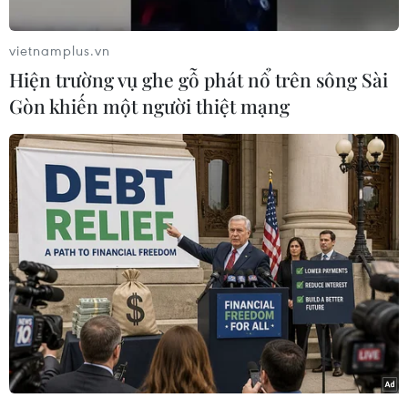
Các bệnh nhân và người nhà tại bệnh viện Đà Nẵng tập trung
cổ vũ cho đội tuyển. (Ảnh: Văn Dũng/TTXVN)
vietnamplus.vn
Hiện trường vụ ghe gỗ phát nổ trên sông Sài
Gòn khiến một người thiệt mạng
Các cổ động viên tập trung tại Sân vận động Hoa Lư cổ vũ cho
đội tuyển bóng đá U22 Việt Nam. (Ảnh: Tiến Lực/TTXVN)
Các cổ động viên tập trung tại Sân vận động Hoa Lư cổ vũ cho
đội tuyển bóng đá U22 Việt Nam. (Ảnh: Tiến Lực/TTXVN)
Đông đảo cổ động viên Tp.Hồ Chí Minh cổ vũ cho đội tuyển U22
Việt Nam. (Ảnh: Thanh Vũ/TTXVN)