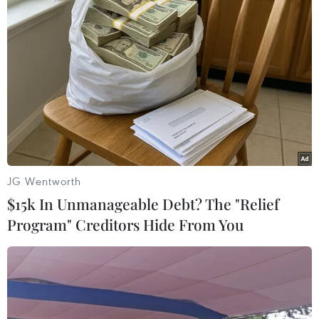
(TTXVN/Vietnam+)
JG Wentworth
$15k In Unmanageable Debt? The "Relief
Program" Creditors Hide From You
#SEA Games 30
#U22 Việt Nam
#Cổ động viên
#Huy chương Vàng