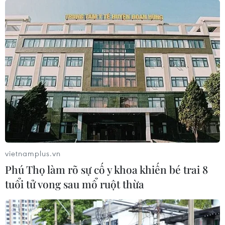
Futsal Việt Nam bất bại sau trận hòa
khó tin trước chủ nhà Thái Lan
06/08/2026 02:38
Toàn cảnh ASEAN Cup: Thái
Lan "thắng như chẻ tre", thách thức
tuyển Việt Nam
05/08/2026 07:15
vietnamplus.vn
Phú Thọ làm rõ sự cố y khoa khiến bé trai 8
Nhận định Philippines vs
tuổi tử vong sau mổ ruột thừa
Thái Lan: Madam Pang treo thưởng
tiền tỷ, "Voi chiến" quyết thắng
04/08/2026 09:19