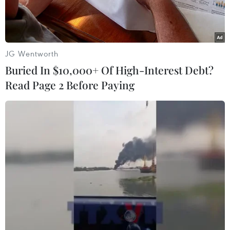
Cổ động viên theo dõi trận đấu qua màn hình lớn tại sân bóng
trường Đại học Y Hà Nội. (Ảnh: Thanh Tùng/TTXVN)
JG Wentworth
Buried In $10,000+ Of High-Interest Debt?
Cổ động viên theo dõi trận đấu qua màn hình lớn tại sân bóng
Read Page 2 Before Paying
trường Đại học Y Hà Nội ăn mừng bàn thắng thứ 3 của U22
Việt Nam. (Ảnh: Thanh Tùng/TTXVN)
Cổ động viên theo dõi trận đấu qua màn hình lớn tại sân bóng
trường Đại học Y Hà Nội ăn mừng bàn thắng thứ 3 của U22
Việt Nam. (Ảnh: Thanh Tùng/TTXVN)