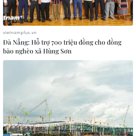
ASEAN Cup 2026: Indonesia tổn thất
lực lượng trước trận quyết đấu tuyển
Việt Nam
03/08/2026 07:21
vietnamplus.vn
Đà Nẵng: Hỗ trợ 700 triệu đồng cho đồng
Xem thêm
bào nghèo xã Hùng Sơn
CƠ QUAN CHỦ QUẢN: THÔNG TẤN XÃ VIỆT NAM
Tổng Biên tập: TRẦN TIẾN DUẨN
Phó Tổng Biên tập: NGUYỄN THỊ TÁM, KHÚC THANH
THỦY