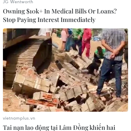
JG Wentworth
Owning $10k+ In Medical Bills Or Loans?
Stop Paying Interest Immediately
Đông đảo cổ động viên Tp.Hồ Chí Minh cổ vũ cho đội tuyển U22
Việt Nam trong trận chung kết tranh huy chương Vàng với đội
tuyển U22 Indonesia tại SEA Games 30. (Ảnh: Thanh
Vũ/TTXVN)
vietnamplus.vn
Tai nạn lao động tại Lâm Đồng khiến hai