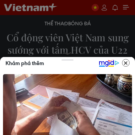
THỂ THAO
BÓNG ĐÁ
Cổ động viên Việt Nam sung
sướng với tấm HCV của U22
Việt Nam
Khám phá thêm
10/12/2019 14:17
Tối 10/12, đội tuyển U22 Việt Nam đã xuất sắc
đoạt được chiếc huy chương Vàng SEA Games lịch
sử trong trận chung kết với U22 Indonesia.