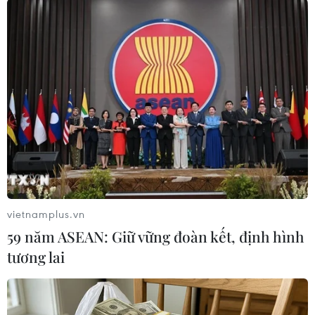
Niềm vui của người hâm mộ Việt Nam khi đội nhà vô địch.
(Ảnh: Minh Quyết/TTXVN)
Cổ động viên Thừa Thiên-Huế xuống đường ăn mừng chiếc huy
chương Vàng SEA Games 30 của đội tuyển bóng đá U22 Việt
Nam. (Ảnh: Hồ Cầu/TTXVN)
vietnamplus.vn
59 năm ASEAN: Giữ vững đoàn kết, định hình
tương lai
Người hâm mộ ăn mừng chiến thắng của đội tuyển Việt Nam
tại thành phố Đồng Xoài, tỉnh Bình Phước. (Ảnh: Dương Chí
Tưởng/TTXVN)