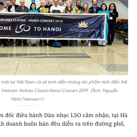
ặt tại Việt Nam và sẽ trình diễn những tác phẩm kinh điển thế
ời Vietnam Airlines Classic-Hanoi Concert 2019. (Ảnh: Nguyễn
Ninh/Vietnam+)
m đốc điều hành Dàn nhạc LSO cảm nhận, tại Hà
inh doanh buôn bán đều diễn ra trên đường phố,