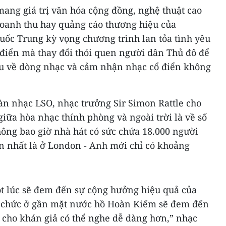
ng giá trị văn hóa cộng đồng, nghệ thuật cao
doanh thu hay quảng cáo thương hiệu của
uốc Trung kỳ vọng chương trình lan tỏa tình yêu
điển mà thay đổi thói quen người dân Thủ đô để
ều về dòng nhạc và cảm nhận nhạc cổ điển không
àn nhạc LSO, nhạc trưởng Sir Simon Rattle cho
giữa hòa nhạc thính phòng và ngoài trời là về số
hông bao giờ nhà hát có sức chứa 18.000 người
ớn nhất là ở London - Anh mới chỉ có khoảng
t lúc sẽ đem đến sự cộng hưởng hiệu quả của
ổ chức ở gần mặt nước hồ Hoàn Kiếm sẽ đem đến
cho khán giả có thể nghe dễ dàng hơn,” nhạc