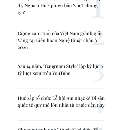
'Lý Ngựa ô Huế' phiên bản 'vượt chông
gai"
Giọng ca 17 tuổi của Việt Nam giành giải
Vàng tại Liên hoan Nghệ thuật châu Á
2026
Sau 14 năm, "Gangnam Style" lập kỷ lục 6
tỷ lượt xem trên YouTube
Huế sắp tổ chức Lễ hội Âm nhạc & Di sản
quốc tế quy mô lớn nhất từ trước đến nay
Chương trình nghệ thuật 'Giai điệu Tổ