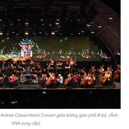
irlines Classic-Hanoi Concert giữa không gian phố đi bộ. (Ảnh:
VNA cung cấp)