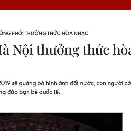
XUỐNG PHỐ’ THƯỞNG THỨC HÒA NHẠC
à Nội thưởng thức hòa
 2019 sẽ quảng bá hình ảnh đất nước, con người cở
ng đảo bạn bè quốc tế.