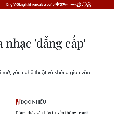
Tiếng Việt
English
Français
Español
中文
Русский
 nhạc 'đẳng cấp'
i mở, yêu nghệ thuật và không gian văn
ĐỌC NHIỀU
Dòng chảy văn hóa truyền thống trong